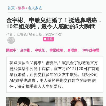
首頁
懷孕
名人家庭
金宇彬、申敏兒結婚了！挺過鼻咽癌，
10年姐弟戀，最令人感動的5大瞬間
作者： 江睿毓 | 發表日期：2025-11-21
收藏
分享
關鍵字：
金宇彬
、
申敏兒
、
韓星結婚
、
鼻咽癌
、
10年姊弟戀
韓國演藝圈又傳來甜蜜喜訊！演員金宇彬透過官方
粉絲俱樂部公開手寫信，宣布將於12月20日在首爾
舉行婚禮，迎娶交往多年的女友申敏兒。經紀公司
AM娛樂也證實，兩人基於長期交往建立的深厚信
任，決定攜手進入人生新階段。