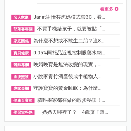
看更多
Janet謝怡芬虎媽模式禁3C，看...
名人家庭
不買手機給孩子，就要被貼「...
部落客專欄
為什麼不想或不敢生二胎？這8...
家庭關係
0.05%阿托品近視控制眼藥水納...
寶貝健康
晚婚晚育是無法改變的現實，...
醫師專欄
小說家青竹酒產後成半植物人...
產後照護
守護寶寶的黃金睡眠：為什麼...
專家專欄
腦科學家都在做的散步秘訣！...
健康百寶箱
「媽媽去哪裡了？」4歲孩子還...
學習當爸媽