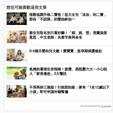
您也可能喜歡這些文章
怪獸低調升格二寶爸！從大女兒「泳泳」到二寶，
那份「不設限」的愛始終如一
新生兒取名別只看好聽！「娸、婗、塋」竟藏負面
意思，中文老師：先查字典再命名
0-6個月嬰幼兒大敵！愛寶寶，從孕期保護做起
爸媽的暑假生存指南！疲憊、易怒壓力大⋯小心陷
入「家長倦怠」3大警訊
不用再拚三胞胎！行政院拍板：家有「1名12歲以下
小孩」即可申請外籍幫傭
Recommended by