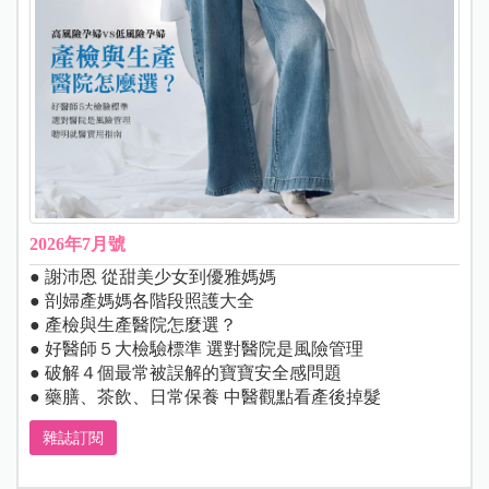
2026年7月號
● 謝沛恩 從甜美少女到優雅媽媽
● 剖婦產媽媽各階段照護大全
● 產檢與生產醫院怎麼選？
● 好醫師５大檢驗標準 選對醫院是風險管理
● 破解４個最常被誤解的寶寶安全感問題
● 藥膳、茶飲、日常保養 中醫觀點看產後掉髮
雜誌訂閱