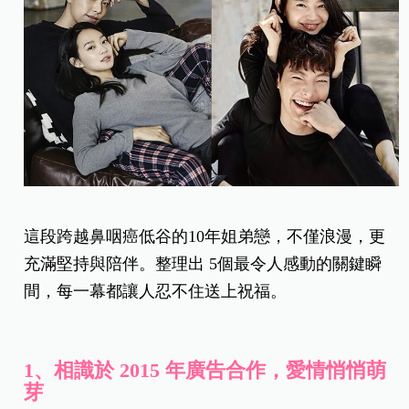
這段跨越鼻咽癌低谷的10年姐弟戀，不僅浪漫，更
充滿堅持與陪伴。整理出
5
個最令人感動的關鍵瞬
間
，每一幕都讓人忍不住送上祝福。
1、相識於 2015 年廣告合作，愛情悄悄萌
芽