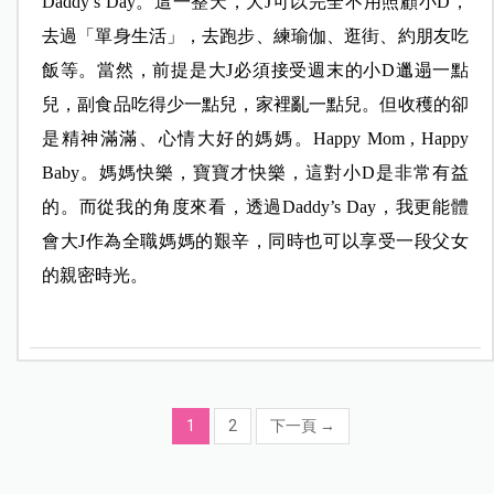
Daddy’s Day。這一整天，大J可以完全不用照顧小D，
去過「單身生活」，去跑步、練瑜伽、逛街、約朋友吃
飯等。當然，前提是大J必須接受週末的小D邋遢一點
兒，副食品吃得少一點兒，家裡亂一點兒。但收穫的卻
是精神滿滿、心情大好的媽媽。Happy Mom , Happy
Baby。媽媽快樂，寶寶才快樂，這對小D是非常有益
的。而從我的角度來看，透過Daddy’s Day，我更能體
會大J作為全職媽媽的艱辛，同時也可以享受一段父女
的親密時光。
1
2
下一頁
→