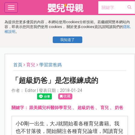
Toggle
navigation
為提供您更多優質的內容，本網站使用cookies分析技術。若繼續閱覽本網站內
容，即表示您同意我們使用 cookies， 關於更多cookies資訊請閱讀我們的
隱私
權說明
。
我知道了
首頁
育兒
學習當爸媽
「超級奶爸」是怎樣練成的
作者： Editor | 發表日期：2018-01-24
收藏
關鍵字：
跟美國兒科醫師學育兒
、
超級奶爸
、
育兒
、
奶爸
小D剛一出生，大J就開始看各種育兒書籍。我
也不甘落後，開始關注各種育兒論壇，閱讀育兒