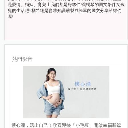
是愛情、婚姻、育兒上我們都是好夥伴!讓橘希的圖文陪伴女孩
兒的生活吧!!橘希總是會將知識繪製成簡單的圖文分享給妳們
喔!
熱門影音
樓心潼，活出自己！欣喜迎接「小毛豆」開啟幸福新篇