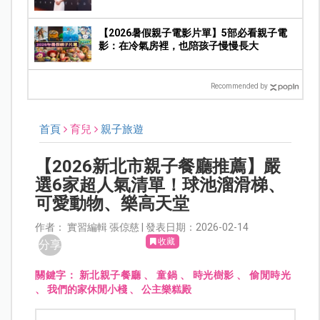
精通
【2026暑假親子電影片單】5部必看親子電
影：在冷氣房裡，也陪孩子慢慢長大
Recommended by
首頁
育兒
親子旅遊
【2026新北市親子餐廳推薦】嚴
選6家超人氣清單！球池溜滑梯、
可愛動物、樂高天堂
作者： 實習編輯 張倞慈 | 發表日期：2026-02-14
收藏
分享
關鍵字：
新北親子餐廳
、
童鍋
、
時光樹影
、
偷閒時光
、
我們的家休閒小棧
、
公主樂糕殿