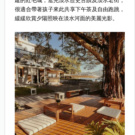
建的紅毛城，逛完淡水歷史古蹟及淡水老街，
很適合帶著孩子來此共享下午茶及自由跑跳，
緩緩欣賞夕陽照映在淡水河面的美麗光影
。