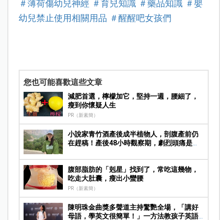
＃薄荷傷幼兒神經
＃育兒知識
＃藥品知識
＃嬰
幼兒禁止使用相關用品
＃醒醒吧女孩們
您也可能喜歡這些文章
減肥首選，檸檬加它，堅持一週，腰細了，
瘦到你懷疑人生
PR（新素簡）
小說家青竹酒產後成半植物人，剖腹產前仍
在趕稿！產後48小時觀察期，劇烈頭痛是警
訊
腹部脂肪的「剋星」找到了，常吃這幾物，
吃走大肚囊，瘦出小蠻腰
PR（新素簡）
陳明珠金曲獎多聲道主持驚艷全場，「講好
母語，學英文很簡單！」一方法教孩子英語