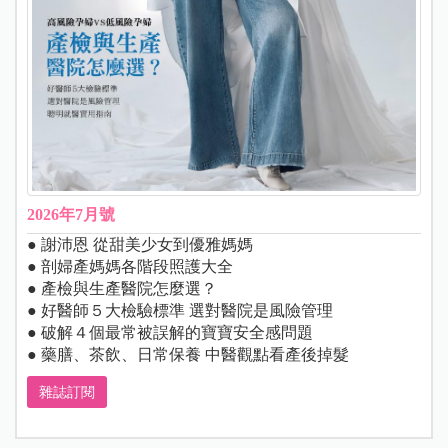
2026年7月號
● 謝沛恩 從甜美少女到優雅媽媽
● 剖婦產媽媽各階段照護大全
● 產檢與生產醫院怎麼選？
● 好醫師５大檢驗標準 選對醫院是風險管理
● 破解４個最常被誤解的寶寶安全感問題
● 藥膳、茶飲、日常保養 中醫觀點看產後掉髮
雜誌訂閱