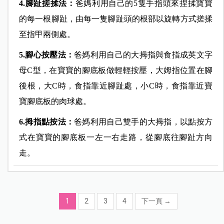
4.腳趾搓揉法：
爸媽利用自己的5隻手指頭來捏揉寶寶
的每一根腳趾，由每一隻腳趾頭的根部以旋轉方式搓揉
至指甲兩側處。
5.腳心按壓法：
爸媽利用自己的大拇指與食指成英文字
母C型，在寶寶的腳底板做輕輕按壓，大姆指位置在腳
後根，大C時，食指靠近腳趾處，小C時，食指靠近寶
寶腳底板的肉球處。
6.拇指點按法：
爸媽利用自己雙手的大拇指，以點按方
式在寶寶的腳底板一左一右走路，從腳底往腳趾方向
走。
1
2
3
4
下一頁
→