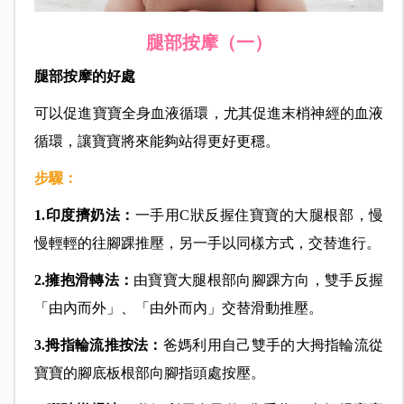
腿部按摩（一）
腿部按摩的好處
可以促進寶寶全身血液循環，尤其促進末梢神經的血液
循環，讓寶寶將來能夠站得更好更穩。
步驟：
1.印度擠奶法：
一手用C狀反握住寶寶的大腿根部，慢
慢輕輕的往腳踝推壓，另一手以同樣方式，交替進行。
2.擁抱滑轉法：
由寶寶大腿根部向腳踝方向，雙手反握
「由內而外」、「由外而內」交替滑動推壓。
3.拇指輪流推按法：
爸媽利用自己雙手的大拇指輪流從
寶寶的腳底板根部向腳指頭處按壓。