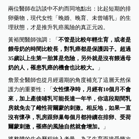
兩位醫師在訪談中不約而同地點出：比起短期的排
卵藥物，現代女性「晚婚、晚育、未曾哺乳」的生
理狀態，才是推升乳癌風險的真正元凶。
黃裕閔醫師強調：「
不管是比較年輕生育，或者是
餵母奶的時間比較長，對乳癌都是保護因子。超過
35
歲以上生第一胎算是危險，另外就是沒有餵過母
奶的人，罹患乳癌的機會也比較大。
」
詹景全醫師也從月經週期的角度補充了這層天然保
護力的重要性：「
女性懷孕時，月經有10
個月不會
來，加上產後哺乳可能長達一年半，你這段期間乳
房就免去了雌性荷爾蒙的刺激。相反地，如果一直
沒有懷孕，乳房跟卵巢每個月都持續在排卵、受荷
爾蒙刺激，罹癌的風險自然就會增加。
」
將整體的生命歷程納入考量，為了生育而接受幾次