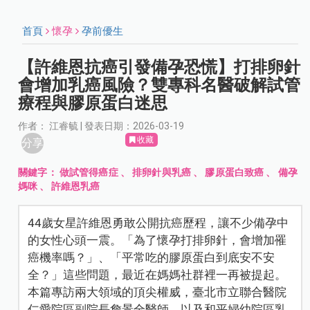
首頁
懷孕
孕前優生
【許維恩抗癌引發備孕恐慌】打排卵針
會增加乳癌風險？雙專科名醫破解試管
療程與膠原蛋白迷思
作者： 江睿毓 | 發表日期：2026-03-19
收藏
分享
關鍵字：
做試管得癌症
、
排卵針與乳癌
、
膠原蛋白致癌
、
備孕
媽咪
、
許維恩乳癌
44歲女星許維恩勇敢公開抗癌歷程，讓不少備孕中
的女性心頭一震。「為了懷孕打排卵針，會增加罹
癌機率嗎？」、「平常吃的膠原蛋白到底安不安
全？」這些問題，最近在媽媽社群裡一再被提起。
本篇專訪兩大領域的頂尖權威，臺北市立聯合醫院
仁愛院區副院長詹景全醫師，以及和平婦幼院區乳