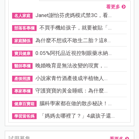
看更多
Janet謝怡芬虎媽模式禁3C，看...
名人家庭
不買手機給孩子，就要被貼「...
部落客專欄
為什麼不想或不敢生二胎？這8...
家庭關係
0.05%阿托品近視控制眼藥水納...
寶貝健康
晚婚晚育是無法改變的現實，...
醫師專欄
小說家青竹酒產後成半植物人...
產後照護
守護寶寶的黃金睡眠：為什麼...
專家專欄
腦科學家都在做的散步秘訣！...
健康百寶箱
「媽媽去哪裡了？」4歲孩子還...
學習當爸媽
試用募集