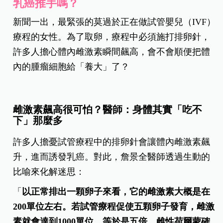
乳癌推手嗎？
新聞一出，最緊張的莫過於正在做試管嬰兒（IVF）
療程的女性。為了取卵，療程中必須施打排卵針，
許多人擔心體內雌激素瞬間飆高，會不會順便把體
內的腫瘤細胞給「養大」了？
雌激素飆高很可怕？醫師：身體其實「吃不
下」那麼多
許多人擔憂試管療程中的排卵針會讓體內雌激素飆
升，進而誘發乳癌。對此，詹景全醫師透過生動的
比喻來化解迷思：
「
以正常排出一顆卵子來看，它的雌激素大概是在
200
單位左右。若試管療程促使五顆卵子發育，雌激
素就會達到1000
單位，等於是五倍。雌性荷爾蒙確