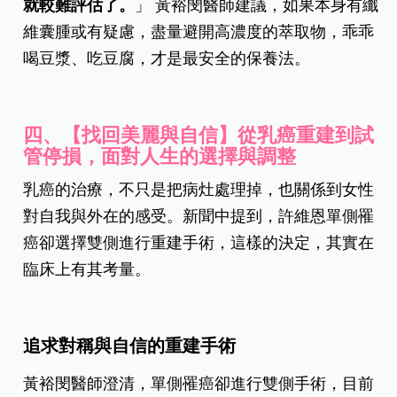
就較難評估了。
」 黃裕閔醫師建議，如果本身有纖
維囊腫或有疑慮，盡量避開高濃度的萃取物，乖乖
喝豆漿、吃豆腐，才是最安全的保養法。
四、【找回美麗與自信】從乳癌重建到試
管停損，面對人生的選擇與調整
乳癌的治療，不只是把病灶處理掉，也關係到女性
對自我與外在的感受。新聞中提到，許維恩單側罹
癌卻選擇雙側進行重建手術，這樣的決定，其實在
臨床上有其考量。
追求對稱與自信的重建手術
黃裕閔醫師澄清，單側罹癌卻進行雙側手術，目前