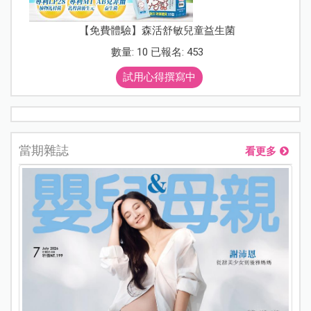
【免費體驗】森活舒敏兒童益生菌
數量: 10 已報名: 453
試用心得撰寫中
當期雜誌
看更多