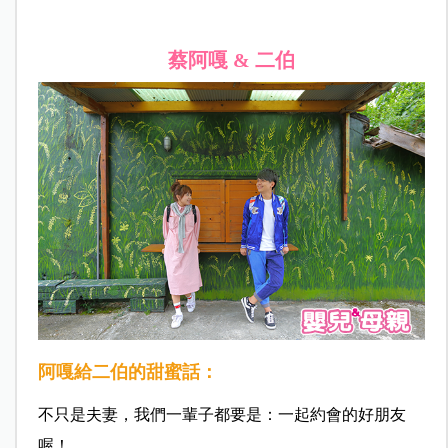
蔡阿嘎 & 二伯
阿嘎
給
二伯
的甜蜜話：
不只是夫妻，我們一輩子都要是：一起約會的好朋友
喔！