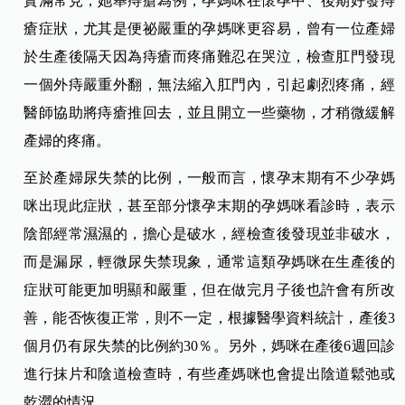
實滿常見，她舉痔瘡為例，孕媽咪在懷孕中、後期好發痔
瘡症狀，尤其是便祕嚴重的孕媽咪更容易，曾有一位產婦
於生產後隔天因為痔瘡而疼痛難忍在哭泣，檢查肛門發現
一個外痔嚴重外翻，無法縮入肛門內，引起劇烈疼痛，經
醫師協助將痔瘡推回去，並且開立一些藥物，才稍微緩解
產婦的疼痛。
至於產婦尿失禁的比例，一般而言，懷孕末期有不少孕媽
咪出現此症狀，甚至部分懷孕末期的孕媽咪看診時，表示
陰部經常濕濕的，擔心是破水，經檢查後發現並非破水，
而是漏尿，輕微尿失禁現象，通常這類孕媽咪在生產後的
症狀可能更加明顯和嚴重，但在做完月子後也許會有所改
善，能否恢復正常，則不一定，根據醫學資料統計，產後3
個月仍有尿失禁的比例約30％。另外，媽咪在產後6週回診
進行抹片和陰道檢查時，有些產媽咪也會提出陰道鬆弛或
乾澀的情況。