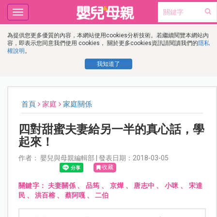
Toggle
navigation
為提供您更多優質的內容，本網站使用cookies分析技術。若繼續閱覽本網站內
容，即表示您同意我們使用 cookies， 關於更多cookies資訊請閱讀我們的
隱私
權說明
。
我知道了
首頁
家庭
家庭關係
四對甜蜜夫妻給另一半的真心話，學
起來！
作者： 嬰兒與母親編輯部 | 發表日期：2018-03-05
收藏
關鍵字：
夫妻關係
、
品筠
、
京燁
、
唐志中
、
小咪
、
宋達
民
、
洪百榕
、
蔡阿嘎
、
二伯