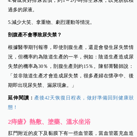
4.養成良好排尿習慣，約1～2小時排空尿液，以免膀胱積
過多的尿液。
5.減少大笑、拿重物、劇烈運動等情況。
剖腹產不會導致尿失禁？
根據醫學期刊報導，即使剖腹生產，還是會發生尿失禁情
況，但機率約為陰道生產的一半，例如：陰道生產造成尿
失禁的機率為30％，剖腹生產則約15％。陳郁菁醫師說：
「並非陰道生產才會造成尿失禁，很多產婦在懷孕中、後
期即出現尿失禁、漏尿現象。」
延伸閱讀：
產後42天恢復日程表，做好準備回到健康狀
態！
2痔瘡》熱敷、塗藥、溫水坐浴
肛門附近的皮下及黏膜下有一些血管叢，當血管叢充血造