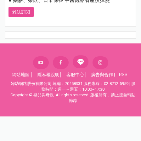
● 藥膳、茶飲、日常保養 中醫觀點看產後掉髮
雜誌訂閱
網站地圖
│
隱私權說明
│
客服中心
│
廣告與合作
|
RSS
婦幼網路股份有限公司 統編：70458331 服務專線：02-8712-5959 | 服
務時間：週一～週五：10:00~17:30
Copyright © 嬰兒與母親. All rights reserved. 版權所有，禁止擅自轉貼
節錄