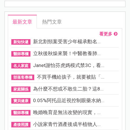
最新文章
熱門文章
看更多
新北割頸案受害少年楊承勳名...
新知快遞
立秋後秋燥來襲！中醫教養肺...
醫師專欄
Janet謝怡芬虎媽模式禁3C，看...
名人家庭
不買手機給孩子，就要被貼「...
部落客專欄
為什麼不想或不敢生二胎？這8...
家庭關係
0.05%阿托品近視控制眼藥水納...
寶貝健康
晚婚晚育是無法改變的現實，...
醫師專欄
小說家青竹酒產後成半植物人...
產後照護