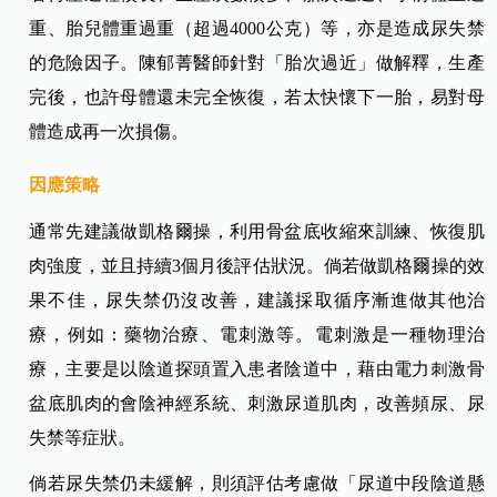
重、胎兒體重過重（超過4000公克）等，亦是造成尿失禁
的危險因子。陳郁菁醫師針對「胎次過近」做解釋，生產
完後，也許母體還未完全恢復，若太快懷下一胎，易對母
體造成再一次損傷。
因應策略
通常先建議做凱格爾操，利用骨盆底收縮來訓練、恢復肌
肉強度，並且持續3個月後評估狀況。倘若做凱格爾操的效
果不佳，尿失禁仍沒改善，建議採取循序漸進做其他治
療，例如：藥物治療、電刺激等。電刺激是一種物理治
療，主要是以陰道探頭置入患者陰道中，藉由電力刺激骨
盆底肌肉的會陰神經系統、刺激尿道肌肉，改善頻尿、尿
失禁等症狀。
倘若尿失禁仍未緩解，則須評估考慮做「尿道中段陰道懸