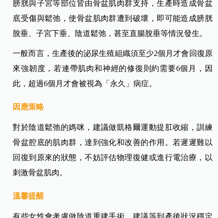
膀胱與子宮等部位皆由骨盆肌肉群支持，生產時造成骨盆
底受傷與鬆弛，使骨盆肌肉群遭到破壞，即可能造成膀胱
脫垂、子宮下垂、陰道鬆弛，甚至直腸脫垂等情況發生。
一般而言，生產後的泌尿生殖組織須至少2個月才會回復原
來強韌度，若連帶肌肉和神經的修復則約需要6個月，因
此，超過6個月才會被視為「永久」病症。
因應策略
對於陰道鬆弛的媽咪，建議做凱格爾運動提肛收縮，訓練
骨盆腔底的肌肉群，達到強化和改善的作用。若遲遲難以
回復到原來的狀態，不妨評估物理復健或進行電治療，以
刺激骨盆肌肉。
溫馨提醒
有些女性會考慮做陰道重建手術，建議等到產後狀況穩定