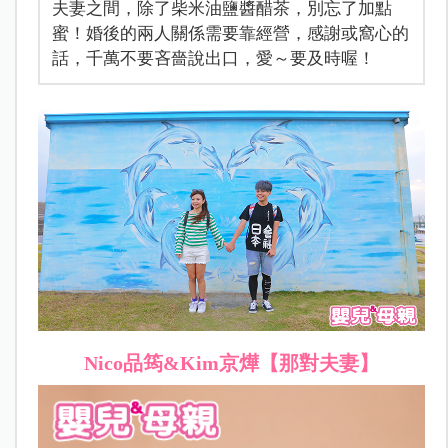
夫妻之間，除了柴米油鹽醬醋茶，別忘了加點
蜜！婚後的兩人關係需要靠經營，感謝或窩心的
話，千萬不要吝嗇說出口，愛～要及時喔！
Nico品筠
&Kim京燁【那對夫妻】