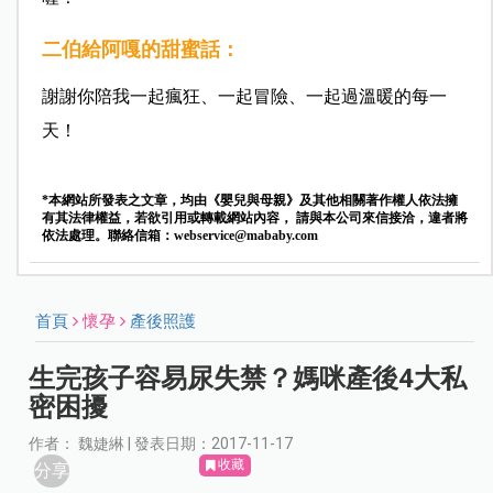
二伯
給
阿嘎
的甜蜜話：
謝謝你陪我一起瘋狂、一起冒險、一起過溫暖的每一
天！
*本網站所發表之文章，均由《嬰兒與母親》及其他相關著作權人依法擁
有其法律權益，若欲引用或轉載網站內容， 請與本公司來信接洽，違者將
依法處理。聯絡信箱：
webservice@mababy.com
首頁
懷孕
產後照護
生完孩子容易尿失禁？媽咪產後4大私
密困擾
作者： 魏婕綝 | 發表日期：2017-11-17
收藏
分享