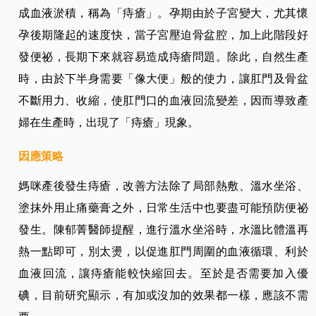
成血液淤積，稱為「痔瘡」。孕期由於子宮變大，尤其懷
孕後期隆起的速度快，當子宮壓迫骨盆腔，加上此階段好
發便祕，長期下來就容易造成痔瘡問題。除此，自然生產
時，由於下半身需要「像大便」般的使力，讓肛門及骨盆
不斷用力、收縮，使肛門口的血液回流變差，因而導致產
婦在生產時，出現了「痔瘡」現象。
因應策略
媽咪產後發生痔瘡，改善方法除了局部熱敷、溫水坐浴、
塗抹外用止痛藥膏之外，日常生活中也要盡可能預防便祕
發生。陳郁菁醫師提醒，進行溫水坐浴時，水溫比體溫再
熱一點即可，別太燙，以促進肛門周圍的血液循環、利於
血液回流，讓痔瘡能較快縮回去。至於是否需要加入優
碘，目前研究顯示，有加或沒加的效果都一樣，應該不需