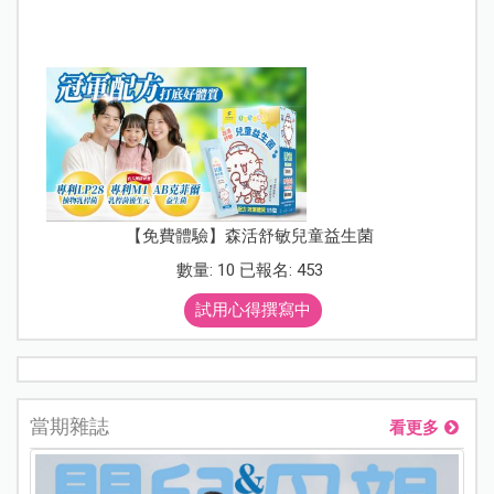
【免費體驗】森活舒敏兒童益生菌
數量: 10 已報名: 453
試用心得撰寫中
當期雜誌
看更多