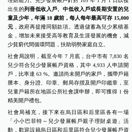
理財能力。兒少發展帳戶針對 105 年 1 月 1 日以後
出生的
列冊低收入戶、中低收入戶或長期安置的兒
童及少年，年滿 18 歲前，每人每年最高可存 15,000
元
，政府再提撥同額款項。透過儲蓄為兒少累積基
金，增加未來接受高等教育及生涯發展的機會，減
少貧窮代間循環問題，扶助弱勢家庭自立。
社會局說明，截至今年 7 月底，台中市有 7,830 名
兒少符合兒少發展帳戶資格，其中 4,933 人申請開
戶，比率達 63 %。邀請尚未開戶的家戶，攜帶戶籍
謄本、身分證、印章、郵局存摺及開戶印鑑章，至
兒童戶籍所在地區公所社會課申辦，即可獲得 1 份
精美開戶禮包。
社會局補充，接下來在烏日區和后里區各有一場
「小小巴菲特～兒少發展帳戶親子理財桌遊」活
動，歡迎設籍烏日區和后里區符合兒少發展帳戶資