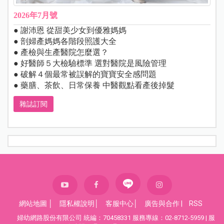
2026年7月號
● 謝沛恩 從甜美少女到優雅媽媽
● 剖婦產媽媽各階段照護大全
● 產檢與生產醫院怎麼選？
● 好醫師５大檢驗標準 選對醫院是風險管理
● 破解４個最常被誤解的寶寶安全感問題
● 藥膳、茶飲、日常保養 中醫觀點看產後掉髮
雜誌訂閱
網站地圖
│
隱私權說明
│
客服中心
│
廣告與合作
|
RSS
婦幼網路股份有限公司 統編：70458331 服務專線：02-8712-5959 | 服