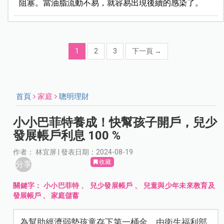
阻塞。當油脂流動不易，就容易出現後續的感染了。
1
2
3
下一頁
→
首頁
家庭
聰明理財
小小巴菲特養成！快幫孩子開戶，兒少
發展帳戶利息 100 %
作者： 林宜屏 | 發表日期：2024-08-19
收藏
分享
關鍵字：
小小巴菲特
、
兒少發展帳戶
、
兒童與少年未來教育及
發展帳戶
、
家庭儲蓄
為幫助經濟弱勢孩童存下第一桶金，由衛生福利部