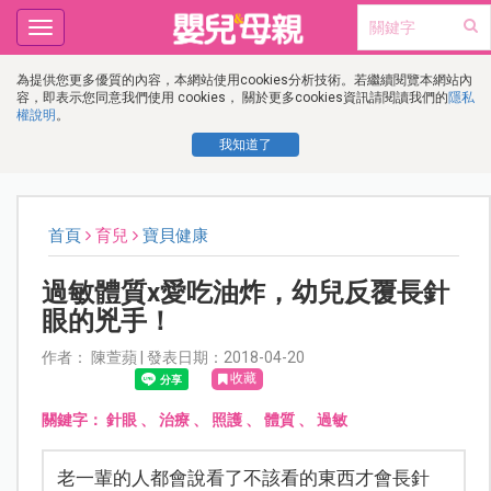
Toggle
navigation
為提供您更多優質的內容，本網站使用cookies分析技術。若繼續閱覽本網站內
容，即表示您同意我們使用 cookies， 關於更多cookies資訊請閱讀我們的
隱私
權說明
。
我知道了
首頁
育兒
寶貝健康
過敏體質x愛吃油炸，幼兒反覆長針
眼的兇手！
作者： 陳萱蘋 | 發表日期：2018-04-20
收藏
關鍵字：
針眼
、
治療
、
照護
、
體質
、
過敏
老一輩的人都會說看了不該看的東西才會長針