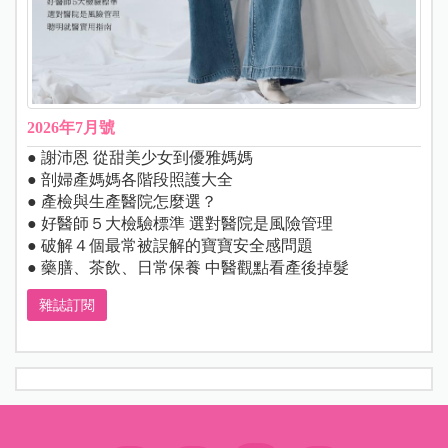
2026年7月號
● 謝沛恩 從甜美少女到優雅媽媽
● 剖婦產媽媽各階段照護大全
● 產檢與生產醫院怎麼選？
● 好醫師５大檢驗標準 選對醫院是風險管理
● 破解４個最常被誤解的寶寶安全感問題
● 藥膳、茶飲、日常保養 中醫觀點看產後掉髮
雜誌訂閱