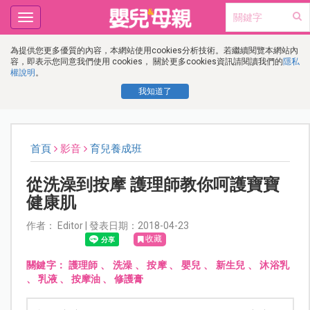
Toggle
navigation
為提供您更多優質的內容，本網站使用cookies分析技術。若繼續閱覽本網站內
容，即表示您同意我們使用 cookies， 關於更多cookies資訊請閱讀我們的
隱私
權說明
。
我知道了
首頁
影音
育兒養成班
從洗澡到按摩 護理師教你呵護寶寶
健康肌
作者： Editor | 發表日期：2018-04-23
收藏
關鍵字：
護理師
、
洗澡
、
按摩
、
嬰兒
、
新生兒
、
沐浴乳
、
乳液
、
按摩油
、
修護膏