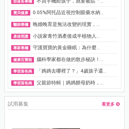
不買手機給孩子，就要被貼「...
部落客專欄
0.05%阿托品近視控制眼藥水納...
寶貝健康
晚婚晚育是無法改變的現實，...
醫師專欄
小說家青竹酒產後成半植物人...
產後照護
守護寶寶的黃金睡眠：為什麼...
專家專欄
腦科學家都在做的散步秘訣！...
健康百寶箱
「媽媽去哪裡了？」4歲孩子還...
學習當爸媽
父親節特輯｜媽媽餵母奶時，...
學習當爸媽
試用募集
看更多