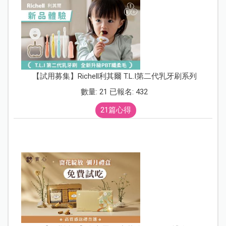
【試用募集】Richell利其爾 T.L.I第二代乳牙刷系列
數量: 21 已報名: 432
21篇心得