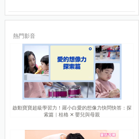
熱門影音
啟動寶寶超級學習力！羅小白愛的想像力快問快答：探
索篇｜桂格 ✕ 嬰兒與母親