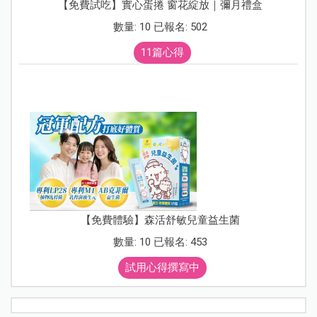
【免費試吃】實心蛋捲 窗花綻放｜彌月禮盒
數量: 10 已報名: 502
11篇心得
【免費體驗】森活舒敏兒童益生菌
數量: 10 已報名: 453
試用心得撰寫中