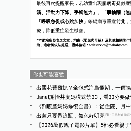
最後再次提醒家長，若幼童出現腸病毒疑似症
清、活動力下降、手腳無力」、「肌抽躍（無
「呼吸急促或心跳加快」
等腸病毒重症前兆，
療，降低重症發生機會。
*本網站所發表之文章，均由《嬰兒與母親》及其他相關著作
洽，違者將依法處理。聯絡信箱：
webservice@mababy.com
你也可能喜歡
出國花費難抓？全包式海島假期，一價搞
Janet謝怡芬虎媽模式禁3C，看30分要
饒：Mummy, please～
《剖腹產媽媽修復全書》：從住院、月中
出遊只要帶這瓶，氣色好明亮
PR・三得利健康網
【2026暑假親子電影片單】5部必看親