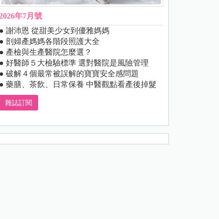
2026年7月號
● 謝沛恩 從甜美少女到優雅媽媽
● 剖婦產媽媽各階段照護大全
● 產檢與生產醫院怎麼選？
● 好醫師５大檢驗標準 選對醫院是風險管理
● 破解４個最常被誤解的寶寶安全感問題
● 藥膳、茶飲、日常保養 中醫觀點看產後掉髮
雜誌訂閱