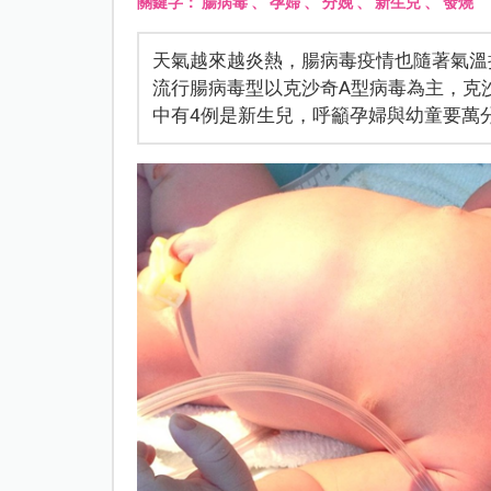
關鍵字：
腸病毒
、
孕婦
、
分娩
、
新生兒
、
發燒
天氣越來越炎熱，腸病毒疫情也隨著氣溫
流行腸病毒型以克沙奇A型病毒為主，克
中有4例是新生兒，呼籲孕婦與幼童要萬