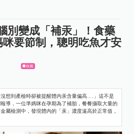
腦別變成「補汞」！食藥
媽咪要節制，聰明吃魚才安
收藏
沒想到產檢時卻被提醒體內汞含量偏高……」這不是
聞報導，一位準媽咪在孕期為了補胎，餐餐攝取大量的
重金屬檢測中，發現體內的「汞」濃度遠高於正常值，