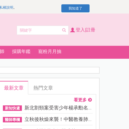
私權說明
。
我知道了
登入|註冊
師
採購年鑑
寵粉月月抽
最新文章
熱門文章
看更多
新北割頸案受害少年楊承勳名...
新知快遞
立秋後秋燥來襲！中醫教養肺...
醫師專欄