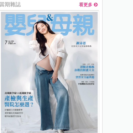
當期雜誌
看更多