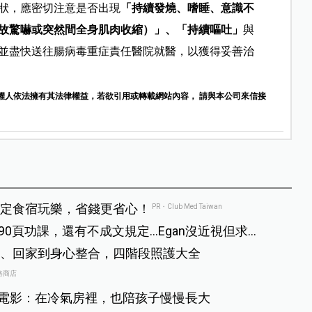
狀，應密切注意是否出現
「持續發燒、嗜睡、意識不
故驚嚇或突然間全身肌肉收縮）」、「持續嘔吐」
與
並盡快送往腸病毒重症責任醫院就醫，以獲得妥善治
權人依法擁有其法律權益，若欲引用或轉載網站內容， 請與本公司來信接
定食宿玩樂，省錢更省心！
PR・Club Med Taiwan
做90頁功課，還有不成文規定…Egan沒近視但求
、回家到身心整合，四階段照護大全
路商店
子電影：在冷氣房裡，也陪孩子慢慢長大