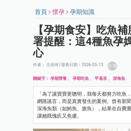
首頁
懷孕
孕期知識
【孕期食安】吃魚補
署提醒：這4種魚孕
心
作者： 王佳琦 | 發表日期：2026-05-13
分享
關鍵字：
孕期營養
、
孕期吃魚
、
甲基汞
、
深海魚
「為了讓寶寶更聰明，我每天都努力吃魚，
網路謠言，而是真實發生的案例。曾有新
深海魚類（如鮪魚、旗魚），結果在自費
讓她既愧疚又焦慮。