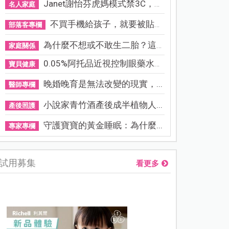
Janet謝怡芬虎媽模式禁3C，看...
名人家庭
不買手機給孩子，就要被貼「...
部落客專欄
為什麼不想或不敢生二胎？這8...
家庭關係
0.05%阿托品近視控制眼藥水納...
寶貝健康
晚婚晚育是無法改變的現實，...
醫師專欄
小說家青竹酒產後成半植物人...
產後照護
守護寶寶的黃金睡眠：為什麼...
專家專欄
試用募集
看更多