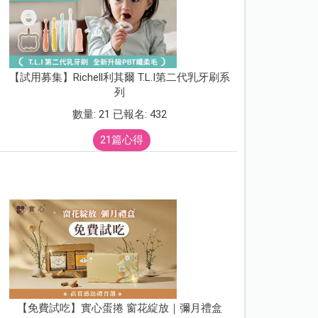
【試用募集】Richell利其爾 T.L.I第二代乳牙刷系
列
數量: 21 已報名: 432
21篇心得
【免費試吃】實心蛋捲 窗花綻放｜彌月禮盒