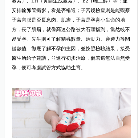
激素）、LH（黃體生成激素）、E2（雌二醇）等；並
安排輸卵管攝影，看是否暢通；子宮鏡檢查則是能觀察
子宮內膜是否長息肉、肌瘤，子宮是孕育小生命的地
方，長了肌瘤，就像高速公路被大石頭擋到，當然較不
易受孕。先生則可了解精蟲數量、活動力、穿透力等關
鍵數值，徹底了解不孕的主因，並按照檢驗結果，接受
醫生所給予建議，並進行初步治療，倘若還無法自然受
孕，便可考慮試管方式協助生育。