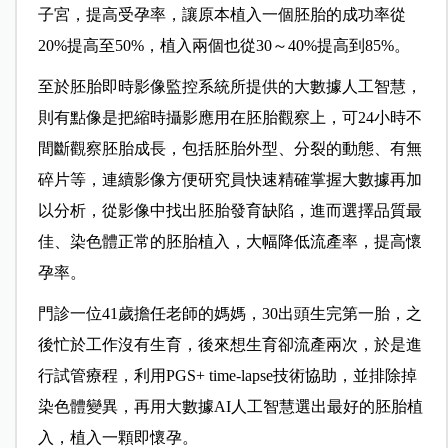
子宮，提高受孕率，讓原本植入一個胚胎的成功率從
20%提高至50%，植入兩個也從30～40%提高到85%。
至於胚胎即時影像監控系統所提供的大數據人工智慧，
則有點像是把縮時攝影應用在胚胎觀察上，可24小時不
間斷觀察胚胎成長，包括胚胎外型、分裂的動態、有無
碎片等，連續影像方便研究員快速精確掌握大數據再加
以分析，從影像中找出胚胎發育缺陷，進而選擇品質最
佳、染色體正常的胚胎植入，大幅降低流產率，提高懷
孕率。
門診一位41歲擔任老師的媽媽，30出頭生完第一胎，之
後忙於工作沒有生育，後來想生育卻流產兩次，於是進
行試管療程，利用PGS+ time-lapse技術協助，並排除掉
染色體變異，再用大數據AI人工智慧選出最好的胚胎植
入，植入一顆即懷孕。