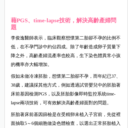
藉PGS、time-lapse技術，解決高齡產婦問
題
李俊逸醫師表示，臨床觀察想懷第二胎卻不孕的比例不
低，在不孕門診中約佔四成。除了年齡造成卵子質量下
降之外，高齡產婦流產率也較高，生下染色體異常小孩
的機率亦大幅增加。
假如未做冷凍胚胎，想懷第二胎卻不孕，而年紀已37、
38歲，建議採其他方式，例如透過試管嬰兒中的胚胎著
床前基因檢測PGS，以及胚胎影像即時監控系統time-
lapse兩項技術，可有效解決高齡產婦面對的問題。
胚胎著床前基因篩檢是在受精卵未植入子宮前，先從裡
面抽取5～6個細胞做染色體檢查，以選出正常胚胎植入