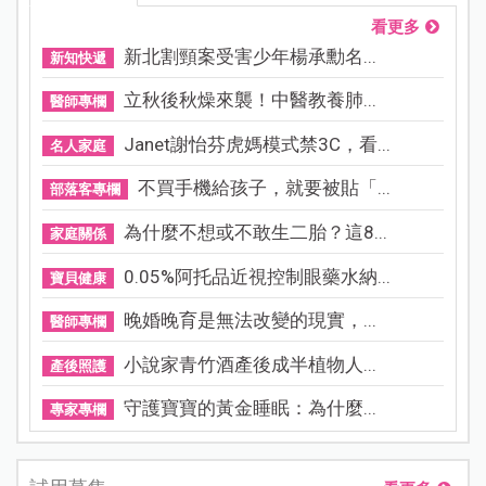
看更多
新北割頸案受害少年楊承勳名...
新知快遞
立秋後秋燥來襲！中醫教養肺...
醫師專欄
Janet謝怡芬虎媽模式禁3C，看...
名人家庭
不買手機給孩子，就要被貼「...
部落客專欄
為什麼不想或不敢生二胎？這8...
家庭關係
0.05%阿托品近視控制眼藥水納...
寶貝健康
晚婚晚育是無法改變的現實，...
醫師專欄
小說家青竹酒產後成半植物人...
產後照護
守護寶寶的黃金睡眠：為什麼...
專家專欄