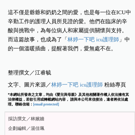
這不僅是爺爺和奶奶之間的愛，也是每一位在ICU中
辛勤工作的護理人員所見證的愛。他們在臨床的辛
酸與挑戰中，為每位病人和家屬提供關懷與支持。
而這篇故事，也成為了「
林婷一下吧
icu
護理師
」中
的一個溫暖插曲，提醒著我們，愛無處不在。
整理撰文／江睿毓
文字、圖片來源／
林婷一下吧
icu
護理師
粉絲專頁
*本網站所發表之文章，均由《嬰兒與母親》及其他相關著作權人依法擁有其
法律權益，若欲引用或轉載網站內容， 請與本公司來信接洽，違者將依法處
理。聯絡信箱：
[email protected]
採訪撰文／林嬪嬙
企劃編輯／湯佳珮