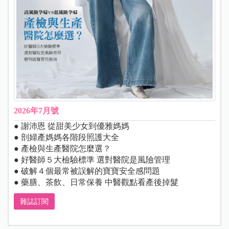
2026年7月號
● 謝沛恩 從甜美少女到優雅媽媽
● 剖婦產媽媽各階段照護大全
● 產檢與生產醫院怎麼選？
● 好醫師５大檢驗標準 選對醫院是風險管理
● 破解４個最常被誤解的寶寶安全感問題
● 藥膳、茶飲、日常保養 中醫觀點看產後掉髮
雜誌訂閱