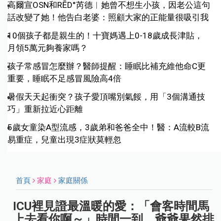
高爾宣OSN和RĒD°芮德︱她曾不想生小孩，因老公這句
話改變了她！他告白老婆：照顧大家的正能量很吸引我
10個孩子都是親生的！十寶媽遇上0-18歲成長津貼，
月領5萬元夠養家嗎？
孩子常感冒怎麼辦？醫師提醒：睡眠比補充維他命C更
重要，睡眠不足感冒風險高4倍
暑假天天起衝突？孩子愛頂嘴別氣餒，用「3個溝通技
巧」重新拉近心距離
5歲女童染A型流感，3歲弟和爸爸全中！醫：A流較B流
易重症，兒童出現3症狀莫輕忽
首頁
家庭
家庭關係
ICU裡見證最溫暖的愛：「會客時間馬
上去看你啊～」時間一到，爺爺果然排