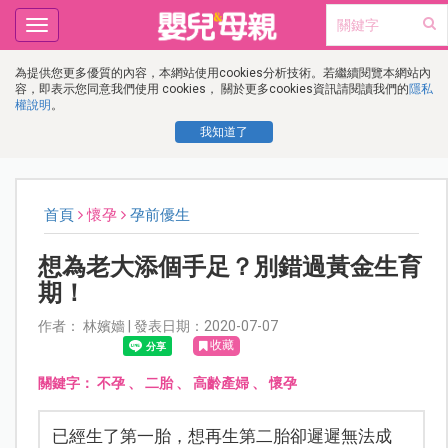
Toggle
navigation
為提供您更多優質的內容，本網站使用cookies分析技術。若繼續閱覽本網站內
容，即表示您同意我們使用 cookies， 關於更多cookies資訊請閱讀我們的
隱私
權說明
。
我知道了
首頁
懷孕
孕前優生
想為老大添個手足？別錯過黃金生育
期！
作者： 林嬪嬙 | 發表日期：2020-07-07
收藏
關鍵字：
不孕
、
二胎
、
高齡產婦
、
懷孕
已經生了第一胎，想再生第二胎卻遲遲無法成