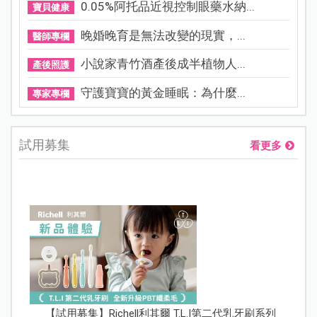
0.05%阿托品近視控制眼藥水納...
寶貝健康
晚婚晚育是無法改變的現實，...
醫師專欄
小說家青竹酒產後成半植物人...
產後照護
守護寶寶的黃金睡眠：為什麼...
專家專欄
試用募集
看更多
【試用募集】Richell利其爾 T.L.I第二代乳牙刷系列