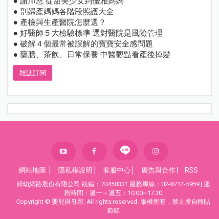
● 謝沛恩 從甜美少女到優雅媽媽
● 剖婦產媽媽各階段照護大全
● 產檢與生產醫院怎麼選？
● 好醫師５大檢驗標準 選對醫院是風險管理
● 破解４個最常被誤解的寶寶安全感問題
● 藥膳、茶飲、日常保養 中醫觀點看產後掉髮
雜誌訂閱
網站地圖
│
隱私權說明
│
客服中心
│
廣告與合作
|
RSS
婦幼網路股份有限公司 統編：70458331 服務專線：02-8712-5959 | 服
務時間：週一～週五：10:00~17:30
Copyright © 嬰兒與母親. All rights reserved. 版權所有，禁止擅自轉貼
節錄