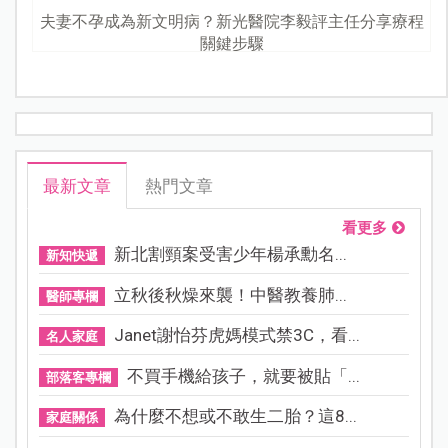
夫妻不孕成為新文明病？新光醫院李毅評主任分享療程
關鍵步驟
最新文章
熱門文章
看更多
新北割頸案受害少年楊承勳名...
新知快遞
立秋後秋燥來襲！中醫教養肺...
醫師專欄
Janet謝怡芬虎媽模式禁3C，看...
名人家庭
不買手機給孩子，就要被貼「...
部落客專欄
為什麼不想或不敢生二胎？這8...
家庭關係