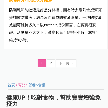
防曬乳和防蚊液最好是分開擦，因有時太陽烈會想幫寶
寶補擦防曬液，結果反而造成防蚊液過量。一般防蚊液
效能可維持多久？以Picaridin成份而言，在寶寶很安
靜、活動量不大之下，濃度10％可維持4小時、20%可
維持8小時。
1
2
下一頁
→
首頁
育兒
營養&食譜
健康UP！吃對食物，幫助寶寶增強免
疫力