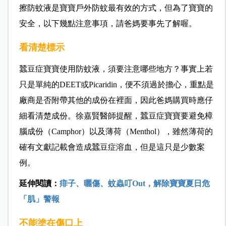
擦防蚊液是寶寶戶外防蚊最有效的方式，但為了寶寶的
安全，以下幾點注意事項，請爸媽要事先了解喔。
看清楚標示
蠶豆症寶寶使用防蚊液，須要注意哪些地方？事實上若
只是單純的DEET或Picaridin，便不須過於擔心，重點是
廠商是否附帶其他的成份在裡面，因此爸媽購買時應仔
細看清楚成份。徐嘉賢醫師提醒，蠶豆症寶寶要避免樟
腦成份（Camphor）以及
薄荷（Menthol），雖然薄荷的
確有文獻記載會造成蠶豆症溶血，但是這只是少數案
例。
延伸閱讀：
痱子、曬傷、蚊蟲叮Out，解除寶寶夏日危
「肌」警報
不能塗在傷口上