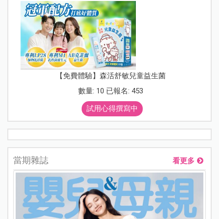
【免費體驗】森活舒敏兒童益生菌
數量: 10 已報名: 453
試用心得撰寫中
當期雜誌
看更多