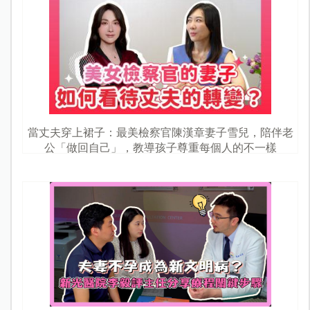
當丈夫穿上裙子：最美檢察官陳漢章妻子雪兒，陪伴老
公「做回自己」，教導孩子尊重每個人的不一樣