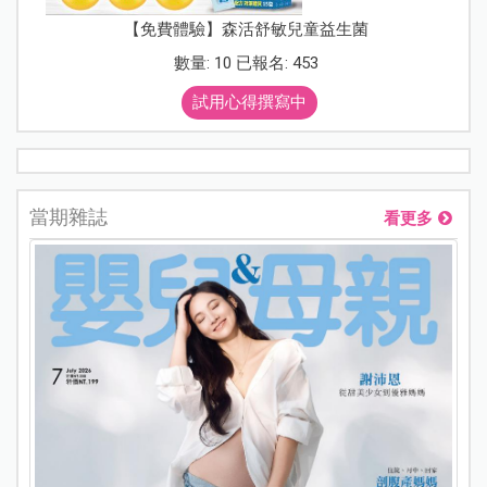
【免費體驗】森活舒敏兒童益生菌
數量: 10 已報名: 453
試用心得撰寫中
當期雜誌
看更多