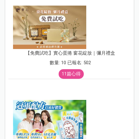
【免費試吃】實心蛋捲 窗花綻放｜彌月禮盒
數量: 10 已報名: 502
11篇心得