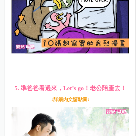
5. 準爸爸看過來，Let’s go！老公陪產去！
↓詳細內文請點圖↓