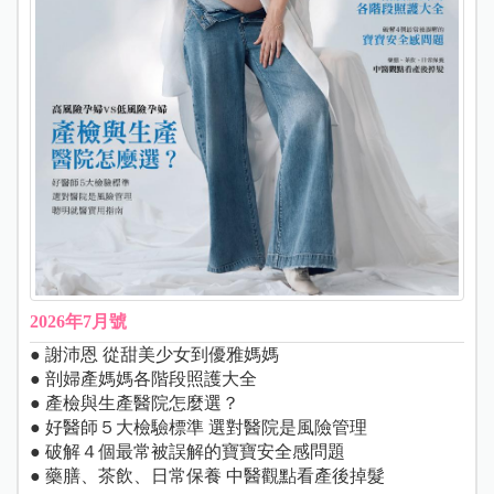
2026年7月號
● 謝沛恩 從甜美少女到優雅媽媽
● 剖婦產媽媽各階段照護大全
● 產檢與生產醫院怎麼選？
● 好醫師５大檢驗標準 選對醫院是風險管理
● 破解４個最常被誤解的寶寶安全感問題
● 藥膳、茶飲、日常保養 中醫觀點看產後掉髮