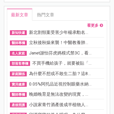
最新文章
熱門文章
看更多
新北割頸案受害少年楊承勳名...
新知快遞
立秋後秋燥來襲！中醫教養肺...
醫師專欄
Janet謝怡芬虎媽模式禁3C，看...
名人家庭
不買手機給孩子，就要被貼「...
部落客專欄
為什麼不想或不敢生二胎？這8...
家庭關係
0.05%阿托品近視控制眼藥水納...
寶貝健康
晚婚晚育是無法改變的現實，...
醫師專欄
小說家青竹酒產後成半植物人...
產後照護