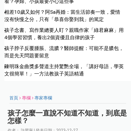
看？孕婦、小孩最要小心這些事
相差10歲又如何？阿Sa再婚：當生活節奏一致，愛情
沒有快慢之分，只有「恭喜你娶到我」的篤定
孩子念書、寫作業總要人盯？親職作家「綠君麻麻」用
4個學習習慣，養出2個資優且自律的孩子
孩子脖子反覆腫脹、流膿？醫師提醒：可能不是膿包，
而是先天問題要留意
陳明珠金曲獎多聲道主持驚艷全場，「講好母語，學英
文很簡單！」一方法教孩子英語精通
首頁
專欄
專家專欄
孩子怎麼一直說不知道不知道，到底是
怎樣？
作者： 許嬰寧 | 發表日期：2023-12-27