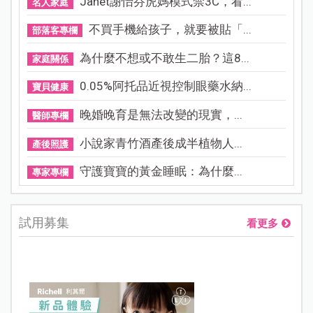
Janet謝怡芬虎媽模式禁3C，看...
名人家庭
不買手機給孩子，就要被貼「...
部落客專欄
為什麼不想或不敢生二胎？這8...
家庭關係
0.05%阿托品近視控制眼藥水納...
寶貝健康
晚婚晚育是無法改變的現實，...
醫師專欄
小說家青竹酒產後成半植物人...
產後照護
守護寶寶的黃金睡眠：為什麼...
專家專欄
試用募集
看更多