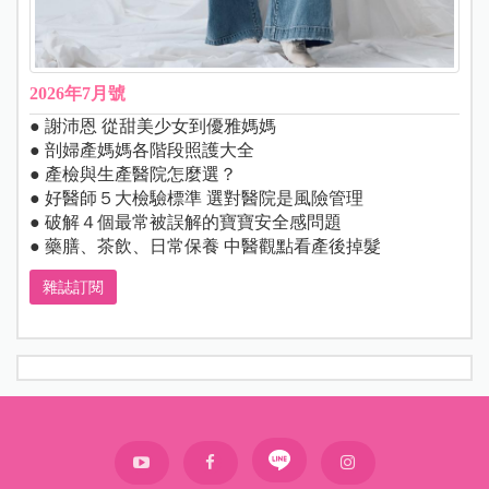
2026年7月號
● 謝沛恩 從甜美少女到優雅媽媽
● 剖婦產媽媽各階段照護大全
● 產檢與生產醫院怎麼選？
● 好醫師５大檢驗標準 選對醫院是風險管理
● 破解４個最常被誤解的寶寶安全感問題
● 藥膳、茶飲、日常保養 中醫觀點看產後掉髮
雜誌訂閱