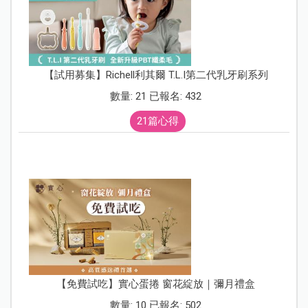
【試用募集】Richell利其爾 T.L.I第二代乳牙刷系列
數量: 21 已報名: 432
21篇心得
【免費試吃】實心蛋捲 窗花綻放｜彌月禮盒
數量: 10 已報名: 502