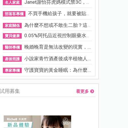
Janet謝怡芬虎媽模式禁3C，看...
名人家庭
不買手機給孩子，就要被貼「...
部落客專欄
為什麼不想或不敢生二胎？這8...
家庭關係
0.05%阿托品近視控制眼藥水納...
寶貝健康
晚婚晚育是無法改變的現實，...
醫師專欄
小說家青竹酒產後成半植物人...
產後照護
守護寶寶的黃金睡眠：為什麼...
專家專欄
試用募集
看更多