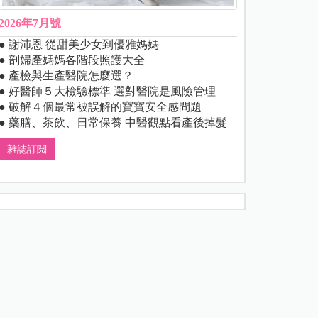
2026年7月號
● 謝沛恩 從甜美少女到優雅媽媽
● 剖婦產媽媽各階段照護大全
● 產檢與生產醫院怎麼選？
● 好醫師５大檢驗標準 選對醫院是風險管理
● 破解４個最常被誤解的寶寶安全感問題
● 藥膳、茶飲、日常保養 中醫觀點看產後掉髮
雜誌訂閱