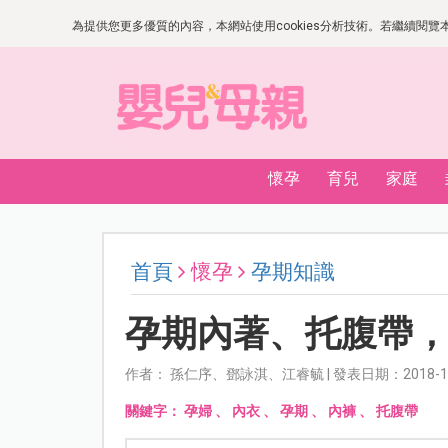
為提供您更多優質的內容，本網站使用cookies分析技術。若繼續閱覽本網
懷孕
育兒
家庭
首頁
懷孕
孕期知識
孕期內著、托腹帶
作者： 孫仁序、鄧詠淇、江睿毓 | 發表日期：2018-11
關鍵字：
孕婦
、
內衣
、
孕期
、
內褲
、
托腹帶