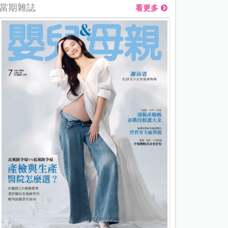
當期雜誌
看更多