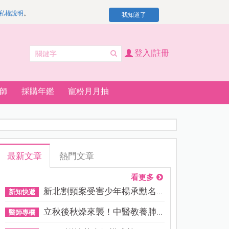
私權說明
。
我知道了
登入|註冊
師
採購年鑑
寵粉月月抽
最新文章
熱門文章
看更多
新北割頸案受害少年楊承勳名...
新知快遞
立秋後秋燥來襲！中醫教養肺...
醫師專欄