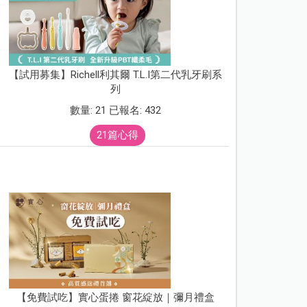
【試用募集】Richell利其爾 T.L.I第二代乳牙刷系
列
數量: 21 已報名: 432
21篇心得
【免費試吃】實心蛋捲 窗花綻放｜彌月禮盒