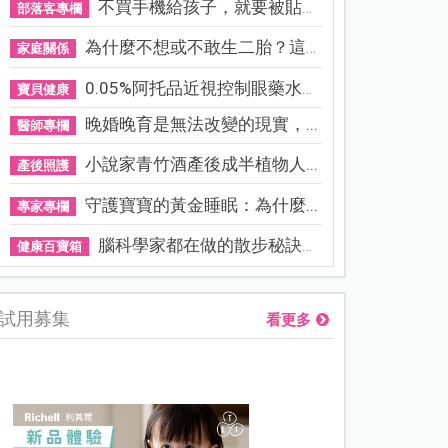
不買手機給孩子，就要被貼「...
部落客專欄
為什麼不想或不敢生二胎？這8...
家庭關係
0.05%阿托品近視控制眼藥水納...
寶貝健康
晚婚晚育是無法改變的現實，...
醫師專欄
小說家青竹酒產後成半植物人...
產後照護
守護寶寶的黃金睡眠：為什麼...
專家專欄
腦科學家都在做的散步秘訣！...
健康百寶箱
試用募集
看更多