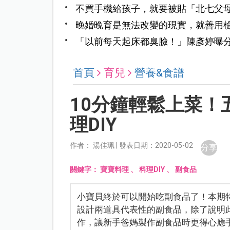
不買手機給孩子，就要被貼「北七父
聊？
晚婚晚育是無法改變的現實，就善用
都能順利前行
「以前每天起床都臭臉！」陳彥婷曝
首頁
育兒
營養&食譜
10分鐘輕鬆上菜！五
理DIY
作者： 湯佳珮­ | 發表日期：2020-05-02
分享
關鍵字：
寶寶料理
、
料理DIY
、
副食品
小寶貝終於可以開始吃副食品了！本期
設計兩道具代表性的副食品，除了說明
作，讓新手爸媽製作副食品時更得心應