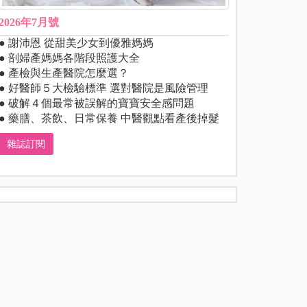
2026年7月號
● 謝沛恩 從甜美少女到優雅媽媽
● 剖婦產媽媽各階段照護大全
● 產檢與生產醫院怎麼選？
● 好醫師５大檢驗標準 選對醫院是風險管理
● 破解４個最常被誤解的寶寶安全感問題
● 藥膳、茶飲、日常保養 中醫觀點看產後掉髮
雜誌訂閱