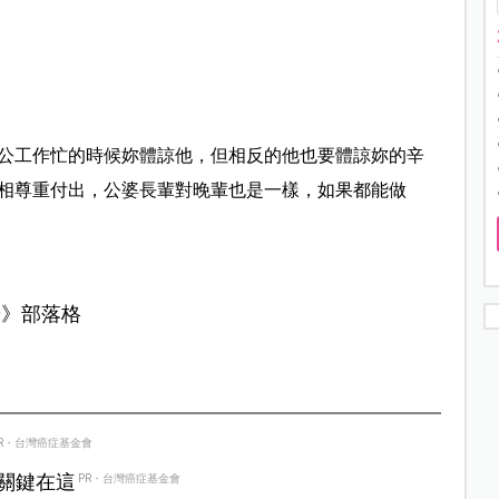
公工作忙的時候妳體諒他，但相反的他也要體諒妳的辛
相尊重付出，公婆長輩對晚輩也是一樣，如果都能做
場
》部落格
R・台灣癌症基金會
？關鍵在這
PR・台灣癌症基金會