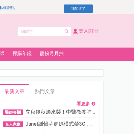
私權說明
。
我知道了
登入|註冊
師
採購年鑑
寵粉月月抽
最新文章
熱門文章
看更多
立秋後秋燥來襲！中醫教養肺...
醫師專欄
Janet謝怡芬虎媽模式禁3C，看...
名人家庭