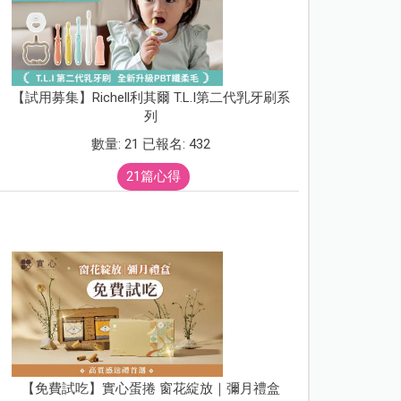
【試用募集】Richell利其爾 T.L.I第二代乳牙刷系
列
數量: 21 已報名: 432
21篇心得
【免費試吃】實心蛋捲 窗花綻放｜彌月禮盒