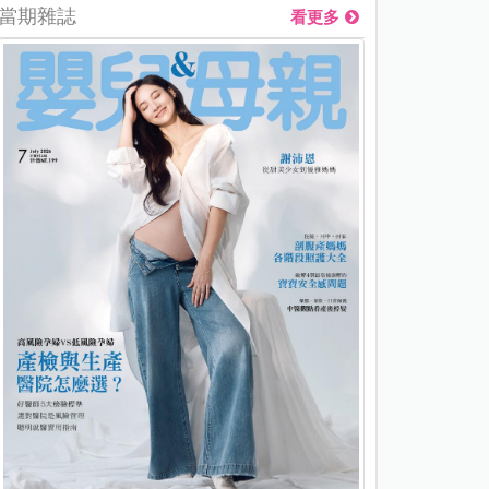
當期雜誌
看更多