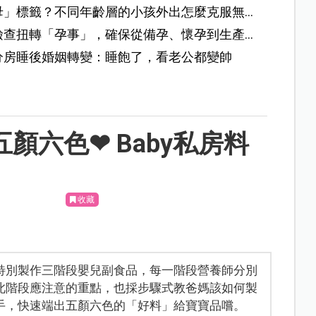
母」標籤？不同年齡層的小孩外出怎麼克服無
檢查扭轉「孕事」，確保從備孕、懷孕到生產
分房睡後婚姻轉變：睡飽了，看老公都變帥
顏六色❤ Baby私房料
收藏
特別製作三階段嬰兒副食品，每一階段營養師分別
此階段應注意的重點，也採步驟式教爸媽該如何製
手，快速端出五顏六色的「好料」給寶寶品嚐。