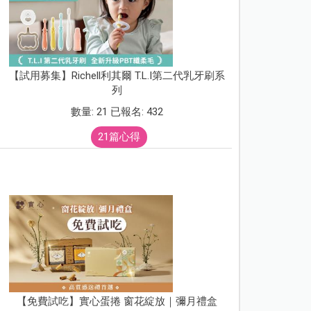
【試用募集】Richell利其爾 T.L.I第二代乳牙刷系
列
數量: 21 已報名: 432
21篇心得
【免費試吃】實心蛋捲 窗花綻放｜彌月禮盒