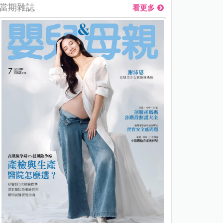
當期雜誌
看更多