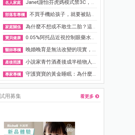
Janet謝怡芬虎媽模式禁3C，看...
名人家庭
不買手機給孩子，就要被貼「...
部落客專欄
為什麼不想或不敢生二胎？這8...
家庭關係
0.05%阿托品近視控制眼藥水納...
寶貝健康
晚婚晚育是無法改變的現實，...
醫師專欄
小說家青竹酒產後成半植物人...
產後照護
守護寶寶的黃金睡眠：為什麼...
專家專欄
試用募集
看更多