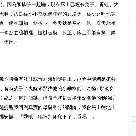
間)。因為和孩子一起睡，現在床上已經有免子、青蛙、大
天啊，我是從小不抱玩偶睡覺的女漢子，從少女時代開
有一個枕頭加一條棉被，冬天就是厚的一條，夏天就是
一條放進櫥櫃裡，隨機替換，反正，床上不能有第二條
一張床。
晚不時會有汪汪或青蛙滾到我身上，睡夢中我總是嫌惡
，有時孩子半夜醒來哭找他的小動物們，奇怪? 那麼多
? 總之，這是個謎。但孩子就是會半夜點名他的動物朋
是提醒我回到真實的母親身分的鬧鈴，我會馬上往地上
裡安撫：「乖哦，牠掉到床底下了，睡吧。」