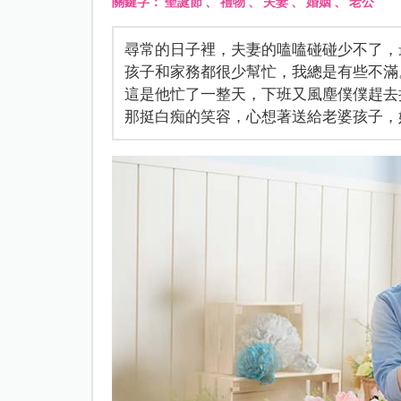
關鍵字：
聖誕節
、
禮物
、
夫妻
、
婚姻
、
老公
尋常的日子裡，夫妻的嗑嗑碰碰少不了，
孩子和家務都很少幫忙，我總是有些不滿
這是他忙了一整天，下班又風塵僕僕趕去
那挺白痴的笑容，心想著送給老婆孩子，