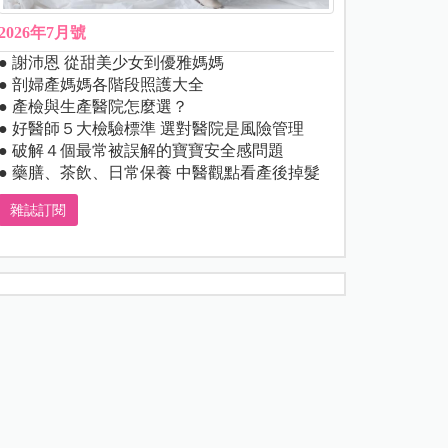
2026年7月號
● 謝沛恩 從甜美少女到優雅媽媽
● 剖婦產媽媽各階段照護大全
● 產檢與生產醫院怎麼選？
● 好醫師５大檢驗標準 選對醫院是風險管理
● 破解４個最常被誤解的寶寶安全感問題
● 藥膳、茶飲、日常保養 中醫觀點看產後掉髮
雜誌訂閱