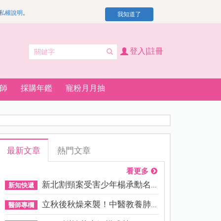
私權說明
。
我知道了
登入|註冊
師
採購年鑑
寵粉月月抽
最新文章
熱門文章
看更多
新北割頸案受害少年楊承勳名...
新知快遞
立秋後秋燥來襲！中醫教養肺...
醫師專欄