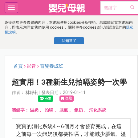
Toggle
navigation
為提供您更多優質的內容，本網站使用cookies分析技術。若繼續閱覽本網站內
容，即表示您同意我們使用 cookies， 關於更多cookies資訊請閱讀我們的
隱私
權說明
。
我知道了
首頁
影音
育兒養成班
超實用！3種新生兒拍嗝姿勢一次學
作者： 林靜莉 | 發表日期：2019-01-11
收藏
關鍵字：
溢奶
、
拍嗝
、
脹氣
、
餵奶
、
消化系統
寶寶的消化系統4～6個月才會發育完成，在這
之前每一次餵奶後都要拍嗝，才能減少脹氣、溢