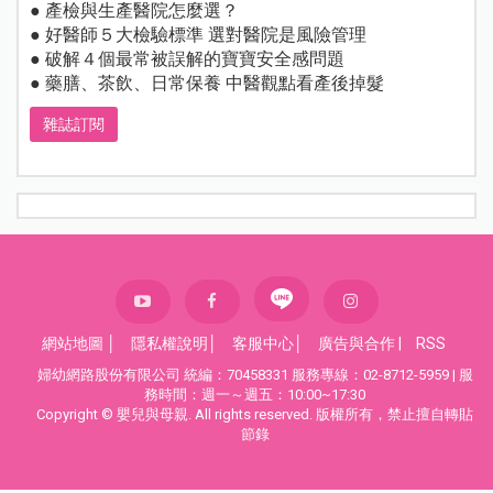
● 產檢與生產醫院怎麼選？
● 好醫師５大檢驗標準 選對醫院是風險管理
● 破解４個最常被誤解的寶寶安全感問題
● 藥膳、茶飲、日常保養 中醫觀點看產後掉髮
雜誌訂閱
網站地圖
│
隱私權說明
│
客服中心
│
廣告與合作
|
RSS
婦幼網路股份有限公司 統編：70458331 服務專線：02-8712-5959 | 服
務時間：週一～週五：10:00~17:30
Copyright © 嬰兒與母親. All rights reserved. 版權所有，禁止擅自轉貼
節錄