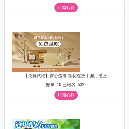
21篇心得
【免費試吃】實心蛋捲 窗花綻放｜彌月禮盒
數量: 10 已報名: 502
11篇心得