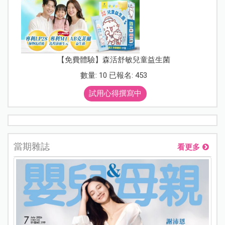
【免費體驗】森活舒敏兒童益生菌
數量: 10 已報名: 453
試用心得撰寫中
當期雜誌
看更多