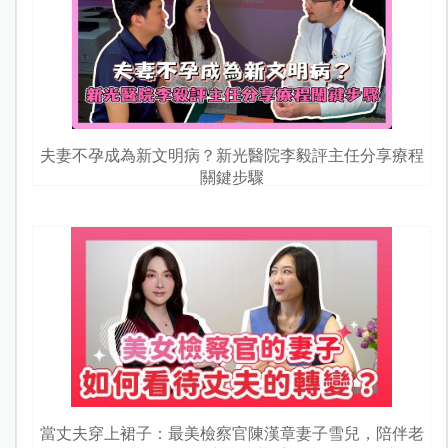
夫妻不孕成為新文明病？新光醫院李毅評主任分享療程
關鍵步驟
當丈夫穿上裙子：最美檢察官陳漢章妻子雪兒，陪伴老