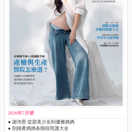
2026年7月號
● 謝沛恩 從甜美少女到優雅媽媽
● 剖婦產媽媽各階段照護大全