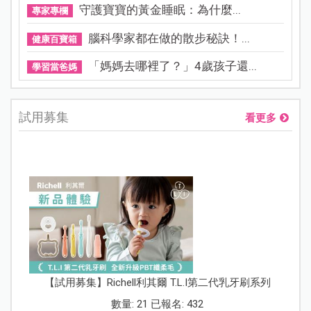
守護寶寶的黃金睡眠：為什麼...
專家專欄
腦科學家都在做的散步秘訣！...
健康百寶箱
「媽媽去哪裡了？」4歲孩子還...
學習當爸媽
試用募集
看更多
【試用募集】Richell利其爾 T.L.I第二代乳牙刷系列
數量: 21 已報名: 432