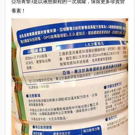
亞培菁摯3是以液態製程的一次成罐，保留更多珍貴營
養素！