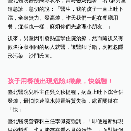
臺北醫院醫療團隊表示，當時爸媽抱著一名3歲男童
進急診，急切的說：「醫生，我的孩子一直上吐下
瀉，全身無力、發高燒，昨天我們一起在餐廳用
餐，症狀也一樣，麻煩你們先處理小朋友。」
後來，男童因引發熱痙攣住院治療，然而隨後又有
數名症狀相同的病人就醫，讓醫師呼籲，勿輕忽隱
形污染：沙門氏菌。
孩子用餐後出現危險4徵象，快就醫！
臺北醫院兒科主任吳文秋提醒，病童上吐下瀉合併
發燒，最怕快速脫水與電解質失衡，處置關鍵在
「快」！
臺北醫院營養科主任李佩霓強調，「即使是新鮮現
做的料理，也可能存在看不見的污染。」面對疑似