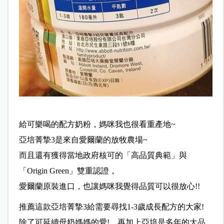
給可樂喝的配方奶粉，媽咪我也很看重產地~
亞培菁摯3是來自愛爾蘭的放牧農場~
而且還有獲得當地政府核可的「高品質典範」與
「Origin Green」雙重認證，
愛爾蘭原裝進口，也讓媽咪我覺得品質可以很放心!!
推薦這款亞培菁摯3給需要尋找1-3歲成長配方的大家!
除了可延續母奶媽媽的愛!，再加上亞培是多年的大品