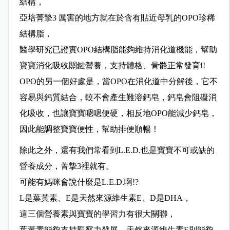
結構，
亞培菁摯3 厲害的地方就在於含有貼近母乳的OPO珍稀
結構脂，
醫學研究已證實OPO結構脂能夠維持消化道機能，幫助
寶寶消化吸收關鍵營養，支持體格、骨骼正常發育!!
OPO的另一個好處是，當OPO在消化道中分解後，它不
容易與鈣質結合，較不會產生難溶鈣皂，鈣皂會阻礙消
化吸收，也讓寶寶嗯嗯便硬，相反地OPO能減少鈣皂，
因此能調整寶寶便性，幫助排便順暢！
除此之外，還有我們常看到L.E.D.也是寶寶不可或缺的
營養成分，菁摯3裡就有。
可能有媽咪會說什麼是L.E.D.啊!?
L是葉黃素、E是天然來源維生素E、D是DHA，
這三個營養素與寶寶的學習力有很大關聯，
葉黃素能夠支持觀察力發展，天然來源維生素E則能夠