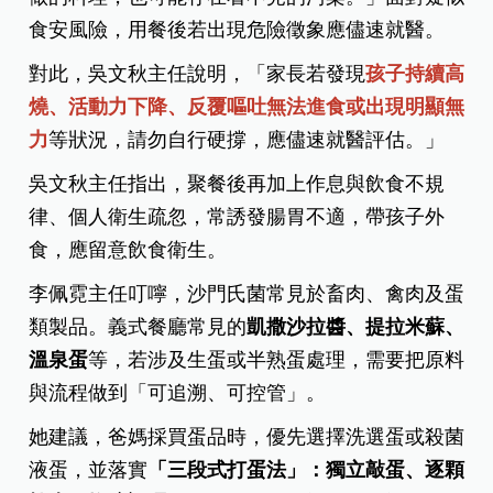
食安風險，用餐後若出現危險徵象應儘速就醫。
對此，吳文秋主任說明，「家長若發現
孩子持續高
燒、活動力下降、反覆嘔吐無法進食或出現明顯無
力
等狀況，請勿自行硬撐，應儘速就醫評估。」
吳文秋主任指出，聚餐後再加上作息與飲食不規
律、個人衛生疏忽，常誘發腸胃不適，帶孩子外
食，應留意飲食衛生。
李佩霓主任叮嚀，沙門氏菌常見於畜肉、禽肉及蛋
類製品。義式餐廳常見的
凱撒沙拉醬、提拉米蘇、
溫泉蛋
等，若涉及生蛋或半熟蛋處理，需要把原料
與流程做到「可追溯、可控管」。
她建議，爸媽採買蛋品時，優先選擇洗選蛋或殺菌
液蛋，並落實
「三段式打蛋法」：獨立敲蛋、逐顆