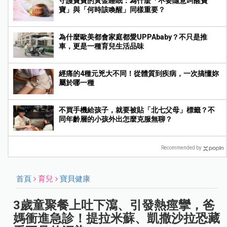
守護寶寶的黃金睡眠：為什麼「不要隨意叫醒寶
寶」與「何時該喚醒」同樣重要？
為什麼歐美都會家庭都愛UPPAbaby？不只是推
車，更是一種育兒生活品味
經痛的4種元兇大不同！從體質到疾病，一次搞懂妳
屬於哪一種
不買手機給孩子，就要被貼「北七父母」標籤？不
同年齡層的小孩外出怎麼克服無聊？
Recommended by
首頁
育兒
寶貝健康
3歲童聚餐上吐下瀉、引發熱痙攣，爸
媽衝進急診！提拉米蘇、凱撒沙拉恐藏