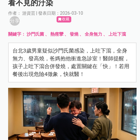
看不見的汙染
作者： 游資芸 | 發表日期：2026-03-10
收藏
分享
關鍵字：
沙門氏菌
、
熱痙攣
、
發燒
、
全身無力
、
上吐下瀉
台北3歲男童疑似沙門氏菌感染，上吐下瀉，全身
無力、發高燒，爸媽抱他衝進急診室！醫師提醒，
孩子上吐下瀉合併發燒，處置關鍵在「快」！若用
餐後出現危險4徵象，快就醫！