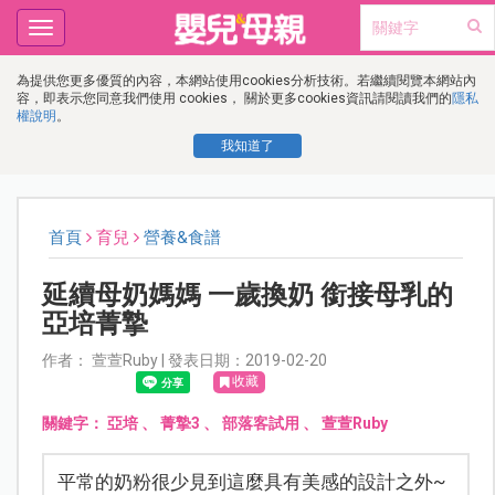
Toggle
navigation
為提供您更多優質的內容，本網站使用cookies分析技術。若繼續閱覽本網站內
容，即表示您同意我們使用 cookies， 關於更多cookies資訊請閱讀我們的
隱私
權說明
。
我知道了
首頁
育兒
營養&食譜
延續母奶媽媽 一歲換奶 銜接母乳的
亞培菁摯
作者： 萱萱Ruby | 發表日期：2019-02-20
收藏
關鍵字：
亞培
、
菁摯3
、
部落客試用
、
萱萱Ruby
平常的奶粉很少見到這麼具有美感的設計之外~