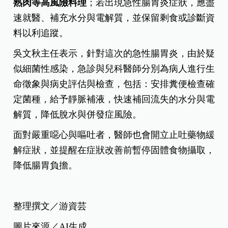
熟肉等高風險料理
；若出現急性腸胃炎症狀，應盡
速就醫、補充水分與電解質，並保留剩食或診斷資
料以利追蹤。
吳文秋主任表示，針對這次的急性腸胃炎，由於疑
似細菌性感染，急診與兒科醫師分別為病人進行生
命徵象與病史評估與檢查，包括：安排糞便檢查確
定菌種，給予靜脈補液，快速補回流失的水分與電
解質，降低脫水與併發症風險。
面對嚴重噁心與嘔吐者，醫師也會開立止吐藥物緩
解症狀，並提醒在症狀改善前暫停固體食物攝取，
降低腸胃負擔。
整理撰文／游資芸
圖片來源／AI生成