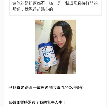
連他的奶粉蓋都不一樣！是一體成形直接打開的
那種，我覺得超貼心的！
延續母奶媽媽 一歲換奶 銜接母乳的亞培菁摯
終於!!!暫時退役了我的乳牛人生!!