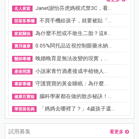
Janet謝怡芬虎媽模式禁3C，看...
名人家庭
不買手機給孩子，就要被貼「...
部落客專欄
為什麼不想或不敢生二胎？這8...
家庭關係
0.05%阿托品近視控制眼藥水納...
寶貝健康
晚婚晚育是無法改變的現實，...
醫師專欄
小說家青竹酒產後成半植物人...
產後照護
守護寶寶的黃金睡眠：為什麼...
專家專欄
腦科學家都在做的散步秘訣！...
健康百寶箱
「媽媽去哪裡了？」4歲孩子還...
學習當爸媽
試用募集
看更多