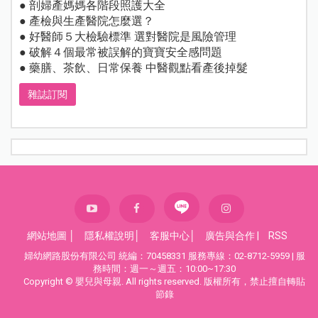
● 剖婦產媽媽各階段照護大全
● 產檢與生產醫院怎麼選？
● 好醫師５大檢驗標準 選對醫院是風險管理
● 破解４個最常被誤解的寶寶安全感問題
● 藥膳、茶飲、日常保養 中醫觀點看產後掉髮
雜誌訂閱
網站地圖
│
隱私權說明
│
客服中心
│
廣告與合作
|
RSS
婦幼網路股份有限公司 統編：70458331 服務專線：02-8712-5959 | 服
務時間：週一～週五：10:00~17:30
Copyright © 嬰兒與母親. All rights reserved. 版權所有，禁止擅自轉貼
節錄