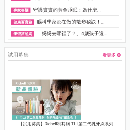
守護寶寶的黃金睡眠：為什麼...
專家專欄
腦科學家都在做的散步秘訣！...
健康百寶箱
「媽媽去哪裡了？」4歲孩子還...
學習當爸媽
試用募集
看更多
【試用募集】Richell利其爾 T.L.I第二代乳牙刷系列