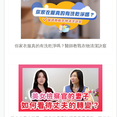
你家衣服真的有洗乾淨嗎？醫師教戰衣物清潔訣竅