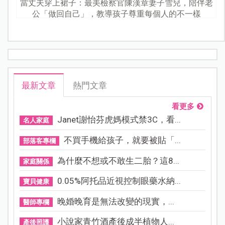
當丈夫穿上裙子：最美檢察官陳漢章妻子雪兒，陪伴老
公「做回自己」，教導孩子尊重每個人的不一樣
最新文章
熱門文章
看更多
Janet謝怡芬虎媽模式禁3C，看...
名人家庭
不買手機給孩子，就要被貼「...
部落客專欄
為什麼不想或不敢生二胎？這8...
家庭關係
0.05%阿托品近視控制眼藥水納...
寶貝健康
晚婚晚育是無法改變的現實，...
醫師專欄
小說家青竹酒產後成半植物人...
產後照護