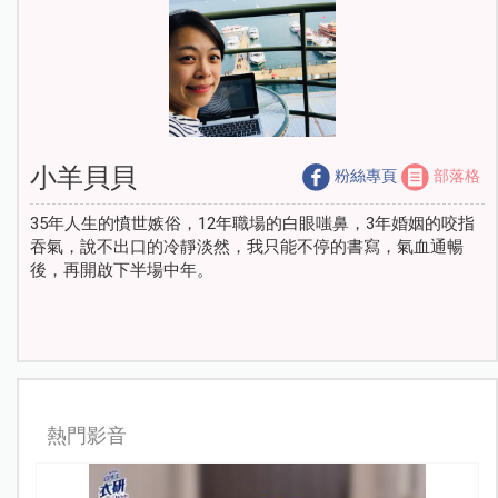
小羊貝貝
粉絲專頁
部落格
35年人生的憤世嫉俗，12年職場的白眼嗤鼻，3年婚姻的咬指
吞氣，說不出口的冷靜淡然，我只能不停的書寫，氣血通暢
後，再開啟下半場中年。
熱門影音