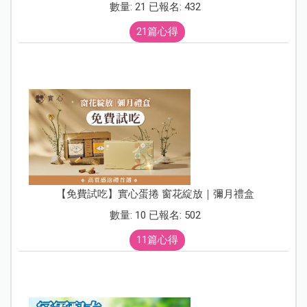
數量: 21 已報名: 432
21篇心得
【免費試吃】實心蛋捲 窗花綻放｜彌月禮盒
數量: 10 已報名: 502
11篇心得