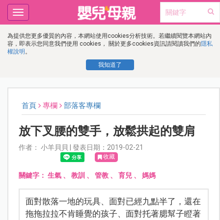
Toggle
navigation
為提供您更多優質的內容，本網站使用cookies分析技術。若繼續閱覽本網站內
容，即表示您同意我們使用 cookies， 關於更多cookies資訊請閱讀我們的
隱私
權說明
。
我知道了
首頁
專欄
部落客專欄
放下叉腰的雙手，放鬆拱起的雙肩
作者： 小羊貝貝 | 發表日期：2019-02-21
收藏
關鍵字：
生氣
、
教訓
、
管教
、
育兒
、
媽媽
面對散落一地的玩具、面對已經九點半了，還在
拖拖拉拉不肯睡覺的孩子、面對托著腮幫子瞪著