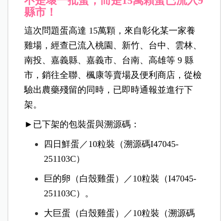
不是壞一批蛋，而是15萬顆蛋已流入9
縣市！
這次問題蛋高達 15萬顆，來自彰化某一家養
雞場，經查已流入桃園、新竹、台中、雲林、
南投、嘉義縣、嘉義市、台南、高雄等 9 縣
市，銷往全聯、楓康等賣場及便利商店，從檢
驗出農藥殘留的同時，已即時通報並進行下
架。
►已下架的包裝蛋與溯源碼：
四日鮮蛋／10粒裝（溯源碼I47045-
251103C）
巨的卵（白殼雞蛋）／10粒裝（I47045-
251103C）。
大巨蛋（白殼雞蛋）／10粒裝（溯源碼