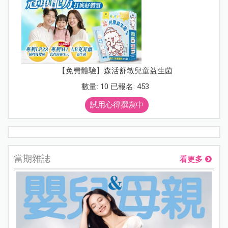
【免費體驗】森活舒敏兒童益生菌
數量: 10 已報名: 453
試用心得撰寫中
當期雜誌
看更多