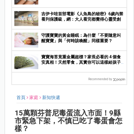
吉伊卡哇首部電影《人魚島的秘密》6歲內禁
看列保護級，網：大人看完都覺得心靈受創
守護寶寶的黃金睡眠：為什麼「不要隨意叫
醒寶寶」與「何時該喚醒」同樣重要？
寶寶海苔竟重金屬超標？家長必看的 4 個食
安真相！天然零食，其實你可以這樣給孩子
吃
Recommended by
首頁
家庭
新知快遞
15萬顆芬普尼毒蛋流入市面！9縣
市緊急下架，不慎已吃了毒蛋會怎
樣？