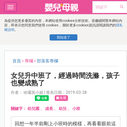
Toggle
navigation
為提供您更多優質的內容，本網站使用cookies分析技術。若繼續閱覽本網站內
容，即表示您同意我們使用 cookies， 關於更多cookies資訊請閱讀我們的
隱私
權說明
。
我知道了
首頁
專欄
部落客專欄
女兒升中班了，經過時間洗滌，孩子
也變成熟了
作者： 哈囉吳小妮 | 發表日期：2019-03-28
收藏
關鍵字：
幼兒園
、
成長
、
幼兒
、
小班
回想一年半前剛上小班時的模樣，再看看眼前這