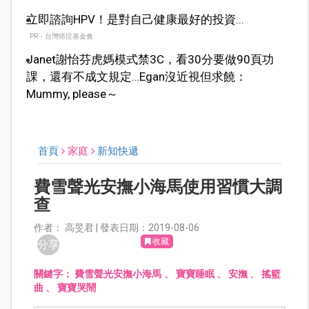
立即諮詢HPV！是對自己健康最好的投資...
PR・台灣癌症基金會
Janet謝怡芬虎媽模式禁3C，看30分要做90頁功
課，還有不成文規定…Egan沒近視但求饒：
Mummy, please～
首頁
家庭
新知快遞
費雪聲光安撫小海馬使用習慣大調
查
作者： 高旻君 | 發表日期：2019-08-06
收藏
分享
關鍵字：
費雪聲光安撫小海馬
、
寶寶睡眠
、
安撫
、
搖籃
曲
、
寶寶哭鬧