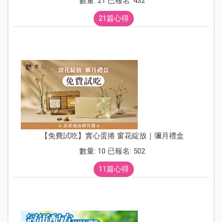
數量: 21 已報名: 432
21篇心得
【免費試吃】實心蛋捲 窗花綻放｜彌月禮盒
數量: 10 已報名: 502
11篇心得