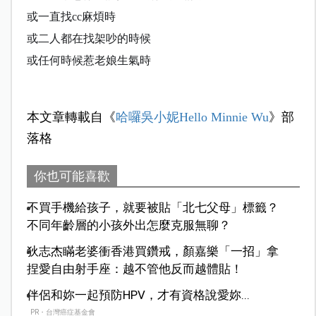
或一直找
cc
麻煩時
或二人都在找架吵的時候
或任何時候惹老娘生氣時
本文章轉載自《
哈囉吳小妮Hello Minnie Wu
》部
落格
你也可能喜歡
不買手機給孩子，就要被貼「北七父母」標籤？
不同年齡層的小孩外出怎麼克服無聊？
狄志杰瞞老婆衝香港買鑽戒，顏嘉樂「一招」拿
捏愛自由射手座：越不管他反而越體貼！
伴侶和妳一起預防HPV，才有資格說愛妳...
PR・台灣癌症基金會