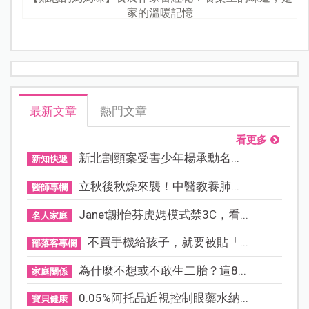
家的溫暖記憶
最新文章
熱門文章
看更多
新北割頸案受害少年楊承勳名...
新知快遞
立秋後秋燥來襲！中醫教養肺...
醫師專欄
Janet謝怡芬虎媽模式禁3C，看...
名人家庭
不買手機給孩子，就要被貼「...
部落客專欄
為什麼不想或不敢生二胎？這8...
家庭關係
0.05%阿托品近視控制眼藥水納...
寶貝健康