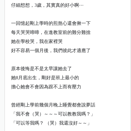
仔細想想，
3
歲，其實真的好小啊
⋯
一回憶起剛上學時的煎熬心還會揪一下
每天哭哭啼啼，在進教室前的難分難捨
她在學校哭，我在家裡哭
好不容易一個月後，我們彼此才適應了
原本後悔是不是太早讓她去了
她
8
月底出生，剛好是班上最小的
擔心她會不會因為跟不上而有壓力
曾經剛上學前幾個月晚上睡覺都會說夢話
「我不會（哭）～～～可以教教我嗎？」
「可以等我嗎？
（哭）我還沒好～～」