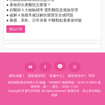
● 產檢與生產醫院怎麼選？
● 好醫師５大檢驗標準 選對醫院是風險管理
● 破解４個最常被誤解的寶寶安全感問題
● 藥膳、茶飲、日常保養 中醫觀點看產後掉髮
雜誌訂閱
網站地圖
│
隱私權說明
│
客服中心
│
廣告與合作
|
RSS
婦幼網路股份有限公司 統編：70458331 服務專線：02-8712-5959 | 服
務時間：週一～週五：10:00~17:30
Copyright © 嬰兒與母親. All rights reserved. 版權所有，禁止擅自轉貼
節錄