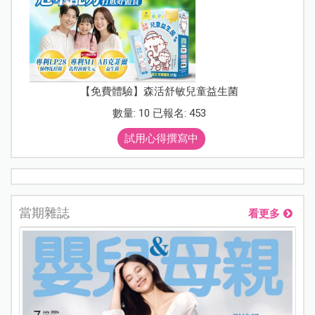
【免費體驗】森活舒敏兒童益生菌
數量: 10 已報名: 453
試用心得撰寫中
當期雜誌
看更多