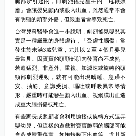
腿部所引起的，而劇烈搖晃產生的「甩鞭效
應」會讓嬰兒顱內或眼內出血，雖然通常不會
有明顯的頭部外傷，但嚴重者會導致死亡。
台灣兒科醫學會進一步說明，劇烈搖晃嬰兒其
實是一種嚴重的身體虐待，「受虐性腦傷」常
發生於未滿3歲兒童，尤其以 2 至 4 個月嬰兒
最常見。因寶寶的頭頸部肌肉發育尚不成熟，
若遭猛烈、非意外、重複、加減速或旋轉的頭
頸部劇烈運動，就有可能出現嗜睡、急躁不
安、抽筋、意識受損、嘔吐或呼吸異常等情
形，嚴重時可能發生顱內出血、視網膜出血造
成重大腦損傷或死亡。
有些家長或照顧者會利用拋接或旋轉方式逗弄
嬰幼兒，但這樣的遊戲對寶寶脆弱的腦部可能
會造成嚴重傷害，如蜘蛛膜下出血等。尤其新