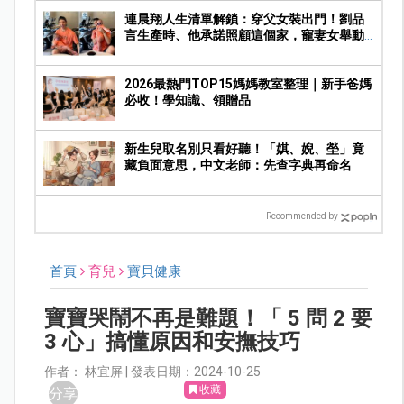
連晨翔人生清單解鎖：穿父女裝出門！劉品
言生產時、他承諾照顧這個家，寵妻女舉動
曝光
2026最熱門TOP15媽媽教室整理｜新手爸媽
必收！學知識、領贈品
新生兒取名別只看好聽！「娸、婗、塋」竟
藏負面意思，中文老師：先查字典再命名
Recommended by
首頁
育兒
寶貝健康
寶寶哭鬧不再是難題！「 5 問 2 要
3 心」搞懂原因和安撫技巧
作者： 林宜屏 | 發表日期：2024-10-25
收藏
分享