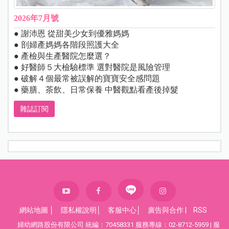
2026年7月號
● 謝沛恩 從甜美少女到優雅媽媽
● 剖婦產媽媽各階段照護大全
● 產檢與生產醫院怎麼選？
● 好醫師５大檢驗標準 選對醫院是風險管理
● 破解４個最常被誤解的寶寶安全感問題
● 藥膳、茶飲、日常保養 中醫觀點看產後掉髮
雜誌訂閱
網站地圖
│
隱私權說明
│
客服中心
│
廣告與合作
|
RSS
婦幼網路股份有限公司 統編：70458331 服務專線：02-8712-5959 | 服