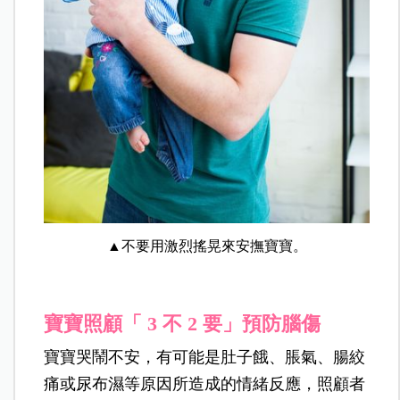
▲不要用激烈搖晃來安撫寶寶。
寶寶照顧「 3 不 2 要」預防腦傷
寶寶哭鬧不安，有可能是肚子餓、脹氣、腸絞
痛或尿布濕等原因所造成的情緒反應，照顧者