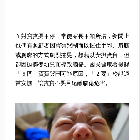
面對寶寶哭不停，常使家長不知所措，新聞上
也偶有照顧者因寶寶哭鬧而以握住手腳、肩膀
或胸廓的方式劇烈搖晃，想藉以安撫寶寶，但
卻因拋擲嬰幼兒而導致腦傷。國民健康署提醒
「 5 問」寶寶哭鬧可能原因，「 2 要」冷靜適
當安撫，讓寶寶不哭且遠離腦傷危害。