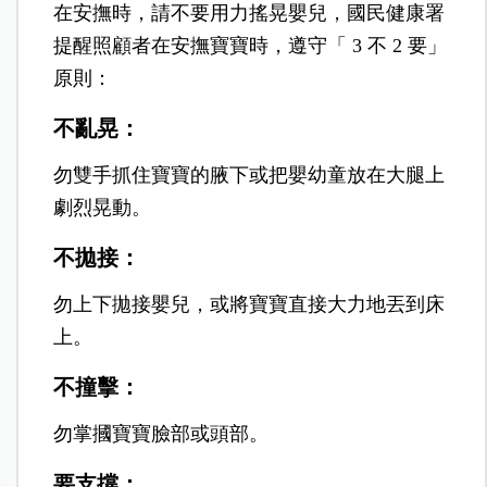
在安撫時，請不要用力搖晃嬰兒，國民健康署
提醒照顧者在安撫寶寶時，遵守「 3 不 2 要」
原則：
不亂晃：
勿雙手抓住寶寶的腋下或把嬰幼童放在大腿上
劇烈晃動。
不拋接：
勿上下拋接嬰兒，或將寶寶直接大力地丟到床
上。
不撞擊：
勿掌摑寶寶臉部或頭部。
要支撐：