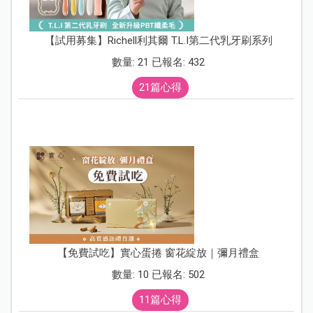
【試用募集】Richell利其爾 T.L.I第二代乳牙刷系列
數量: 21 已報名: 432
21篇心得
【免費試吃】實心蛋捲 窗花綻放｜彌月禮盒
數量: 10 已報名: 502
11篇心得