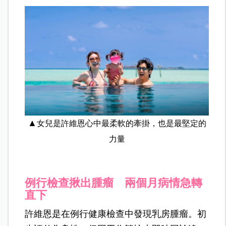
▲
女兒是許維恩心中最柔軟的牽掛，也是最堅定的
力量
例行檢查揪出腫瘤 兩個月病情急轉
直下
許維恩是在例行健康檢查中發現乳房腫瘤。初