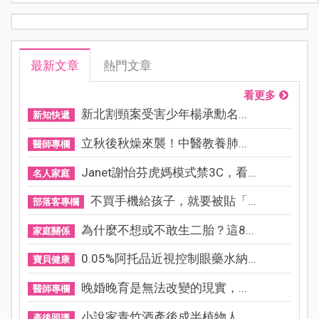
最新文章
熱門文章
看更多
新北割頸案受害少年楊承勳名...
新知快遞
立秋後秋燥來襲！中醫教養肺...
醫師專欄
Janet謝怡芬虎媽模式禁3C，看...
名人家庭
不買手機給孩子，就要被貼「...
部落客專欄
為什麼不想或不敢生二胎？這8...
家庭關係
0.05%阿托品近視控制眼藥水納...
寶貝健康
晚婚晚育是無法改變的現實，...
醫師專欄
小說家青竹酒產後成半植物人...
產後照護