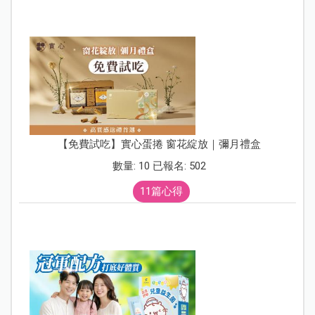
【免費試吃】實心蛋捲 窗花綻放｜彌月禮盒
數量: 10 已報名: 502
11篇心得