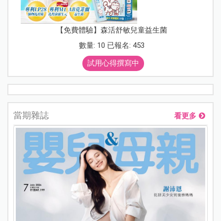
【免費體驗】森活舒敏兒童益生菌
數量: 10 已報名: 453
試用心得撰寫中
當期雜誌
看更多