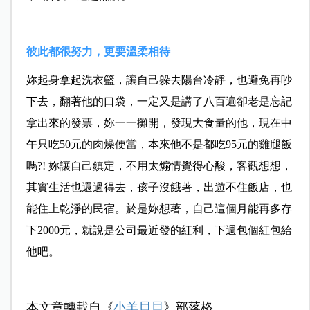
彼此都很努力，更要溫柔相待
妳起身拿起洗衣籃，讓自己躲去陽台冷靜，也避免再吵
下去，翻著他的口袋，一定又是講了八百遍卻老是忘記
拿出來的發票，妳一一攤開，發現大食量的他，現在中
午只吃50元的肉燥便當，本來他不是都吃95元的雞腿飯
嗎?! 妳讓自己鎮定，不用太煽情覺得心酸，客觀想想，
其實生活也還過得去，孩子沒餓著，出遊不住飯店，也
能住上乾淨的民宿。於是妳想著，自己這個月能再多存
下2000元，就說是公司最近發的紅利，下週包個紅包給
他吧。
本文章轉載自《
小羊貝貝
》部落格