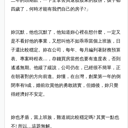
二年的頭期款，一下全拿去買退股股東的股份，孩子都
四歲了，何時才能有我們自己的房子?」
妳沉默，他也沉默了，他知道妳心裡在想什麼，一定又
是不看好他的事業，又想叫他不如乖乖當個上班族，日
子還比較穩定。妳在公司，每年、每月編列著財務預算
表、專案時程表…，存錢買房當然也要有進度表，否則
遙遙無期。他緩了緩說，公司仍在，已經很不簡單，正
在朝著對的方向前進。妳懂，在台灣，創業第一年的倒
閉率有9成，婚前欣賞他的勇敢踏實，但婚後，妳只覺
得經濟好不安定。
妳也矛盾，當上班族，難道就比較穩定嗎? 其實一點也
不! 所以…這題無解。