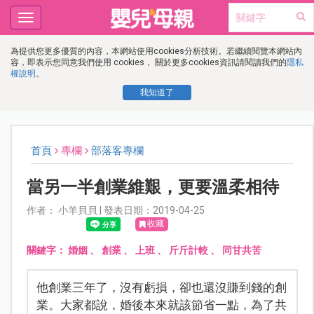
Toggle
navigation
為提供您更多優質的內容，本網站使用cookies分析技術。若繼續閱覽本網站內
容，即表示您同意我們使用 cookies， 關於更多cookies資訊請閱讀我們的
隱私
權說明
。
我知道了
首頁
專欄
部落客專欄
當另一半創業維艱，更要溫柔相待
作者： 小羊貝貝 | 發表日期：2019-04-25
收藏
關鍵字：
婚姻
、
創業
、
上班
、
斤斤計較
、
同甘共苦
他創業三年了，沒有虧損，卻也還沒賺到錢的創
業。大家都說，婚後本來就該節省一點，為了共