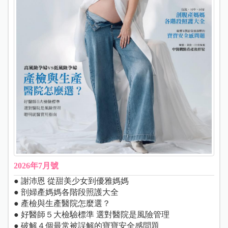
2026年7月號
● 謝沛恩 從甜美少女到優雅媽媽
● 剖婦產媽媽各階段照護大全
● 產檢與生產醫院怎麼選？
● 好醫師５大檢驗標準 選對醫院是風險管理
● 破解４個最常被誤解的寶寶安全感問題