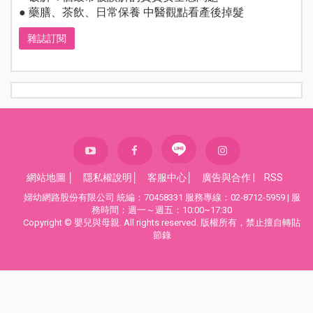
● 藥膳、茶飲、日常保養 中醫觀點看產後掉髮
雜誌訂閱
網站地圖
│
隱私權說明
│
客服中心
│
廣告與合作
|
RSS
婦幼網路股份有限公司 統編：70458331 服務專線：02-8712-5959 | 服
務時間：週一～週五：10:00~17:30
Copyright © 嬰兒與母親. All rights reserved. 版權所有，禁止擅自轉貼
節錄