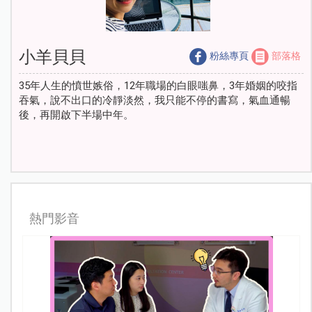
小羊貝貝
粉絲專頁
部落格
35年人生的憤世嫉俗，12年職場的白眼嗤鼻，3年婚姻的咬指
吞氣，說不出口的冷靜淡然，我只能不停的書寫，氣血通暢
後，再開啟下半場中年。
熱門影音