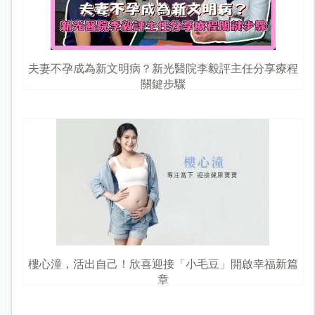
夫妻不孕成為新文明病？新光醫院李毅評主任分享療程
關鍵步驟
樓心潼，活出自己！欣喜迎接「小毛豆」開啟幸福新篇
章