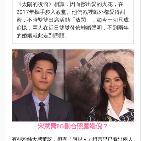
《太陽的後裔》相識，因而擦出愛的火花，在
2017年攜手步入教堂。他們戲裡戲外都愛得甜
蜜，不時雙雙出席活動「放閃」，如今一切只成
追憶，兩人在近日雙雙發佈離婚聲明，不到兩年
的婚姻就此走到盡頭。
宋慧喬IG刪合照露端倪？
有些粉絲大感驚訝，但有「明眼人」坦言早已看出兩人