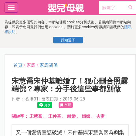
Toggle
navigation
為提供您更多優質的內容，本網站使用cookies分析技術。若繼續閱覽本網站內
容，即表示您同意我們使用 cookies， 關於更多cookies資訊請閱讀我們的
隱私
權說明
。
我知道了
首頁
家庭
家庭關係
宋慧喬宋仲基離婚了！狠心刪合照露
端倪？專家：分手後這些事都別做
作者： 香港01 | 發表日期：2019-06-28
收藏
關鍵字：
宋慧喬
、
宋仲基
、
離婚
、
婚姻
、
夫妻
又一個愛情童話破滅！宋仲基與宋慧喬因為劇集