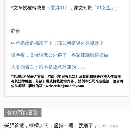
*文章授權轉載自
《香港01》
，原文刊於「
01女生
」。
延伸
中年婚姻危機來了？！該如何挺過外遇風暴？
懷孕後，竟發現老公外遇了，專家建議我這樣做
人妻的告白：我不是故意外遇的……
*本網站所發表之文章，均由《嬰兒與母親》及其他相關著作權人依法擁
有其法律權益，若欲引用或轉載網站內容， 請與本公司來信接洽，違者將
依法處理。聯絡信箱：
webservice@mababy.com
你也可能喜歡
減肥首選，檸檬加它，堅持一週，腰細了，...
PR・新素簡