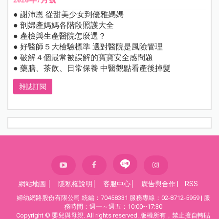
● 謝沛恩 從甜美少女到優雅媽媽
● 剖婦產媽媽各階段照護大全
● 產檢與生產醫院怎麼選？
● 好醫師５大檢驗標準 選對醫院是風險管理
● 破解４個最常被誤解的寶寶安全感問題
● 藥膳、茶飲、日常保養 中醫觀點看產後掉髮
雜誌訂閱
網站地圖
│
隱私權說明
│
客服中心
│
廣告與合作
|
RSS
婦幼網路股份有限公司 統編：70458331 服務專線：02-8712-5959 | 服
務時間：週一～週五：10:00~17:30
Copyright © 嬰兒與母親. All rights reserved. 版權所有，禁止擅自轉貼