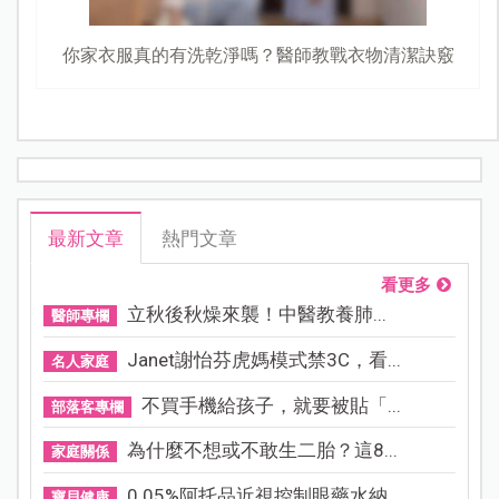
你家衣服真的有洗乾淨嗎？醫師教戰衣物清潔訣竅
最新文章
熱門文章
看更多
立秋後秋燥來襲！中醫教養肺...
醫師專欄
Janet謝怡芬虎媽模式禁3C，看...
名人家庭
不買手機給孩子，就要被貼「...
部落客專欄
為什麼不想或不敢生二胎？這8...
家庭關係
0.05%阿托品近視控制眼藥水納...
寶貝健康