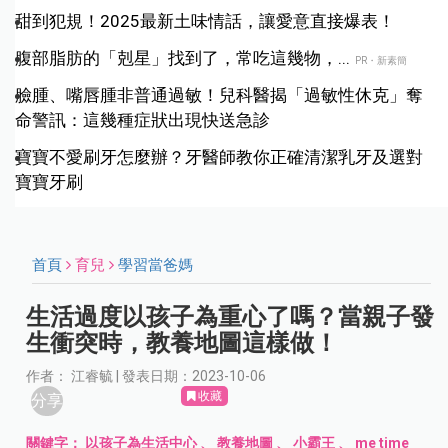
甜到犯規！2025最新土味情話，讓愛意直接爆表！
腹部脂肪的「剋星」找到了，常吃這幾物，...
PR・新素簡
臉腫、嘴唇腫非普通過敏！兒科醫揭「過敏性休克」奪
命警訊：這幾種症狀出現快送急診
寶寶不愛刷牙怎麼辦？牙醫師教你正確清潔乳牙及選對
寶寶牙刷
首頁
育兒
學習當爸媽
生活過度以孩子為重心了嗎？當親子發
生衝突時，教養地圖這樣做！
作者： 江睿毓 | 發表日期：2023-10-06
收藏
分享
關鍵字：
以孩子為生活中心
、
教養地圖
、
小霸王
、
me time