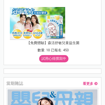
【免費體驗】森活舒敏兒童益生菌
數量: 10 已報名: 453
試用心得撰寫中
當期雜誌
看更多