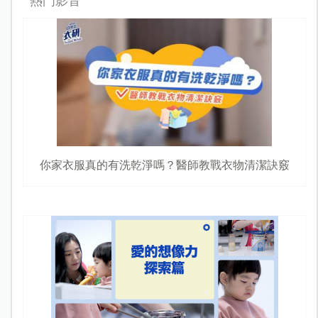
熱門影音
你家衣服真的有洗乾淨嗎？醫師教戰衣物清潔訣竅