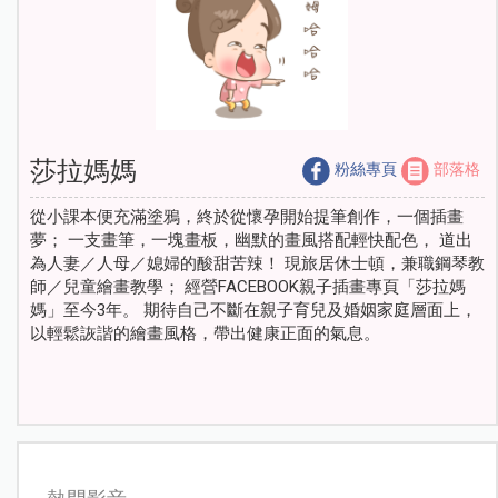
莎拉媽媽
粉絲專頁
部落格
從小課本便充滿塗鴉，終於從懷孕開始提筆創作，一個插畫
夢； 一支畫筆，一塊畫板，幽默的畫風搭配輕快配色， 道出
為人妻／人母／媳婦的酸甜苦辣！ 現旅居休士頓，兼職鋼琴教
師／兒童繪畫教學； 經營FACEBOOK親子插畫專頁「莎拉媽
媽」至今3年。 期待自己不斷在親子育兒及婚姻家庭層面上，
以輕鬆詼諧的繪畫風格，帶出健康正面的氣息。