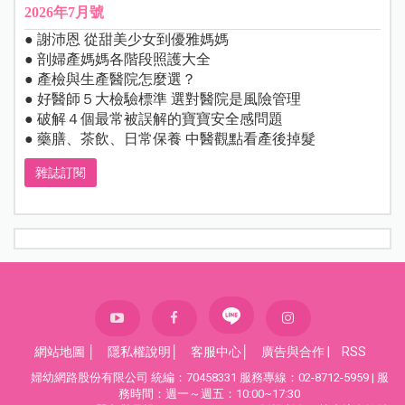
2026年7月號
● 謝沛恩 從甜美少女到優雅媽媽
● 剖婦產媽媽各階段照護大全
● 產檢與生產醫院怎麼選？
● 好醫師５大檢驗標準 選對醫院是風險管理
● 破解４個最常被誤解的寶寶安全感問題
● 藥膳、茶飲、日常保養 中醫觀點看產後掉髮
雜誌訂閱
網站地圖
│
隱私權說明
│
客服中心
│
廣告與合作
|
RSS
婦幼網路股份有限公司 統編：70458331 服務專線：02-8712-5959 | 服
務時間：週一～週五：10:00~17:30