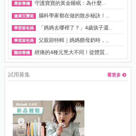
守護寶寶的黃金睡眠：為什麼...
專家專欄
腦科學家都在做的散步秘訣！...
健康百寶箱
「媽媽去哪裡了？」4歲孩子還...
學習當爸媽
父親節特輯｜媽媽餵母奶時，...
學習當爸媽
經痛的4種元兇大不同！從體質...
醫師專欄
試用募集
看更多