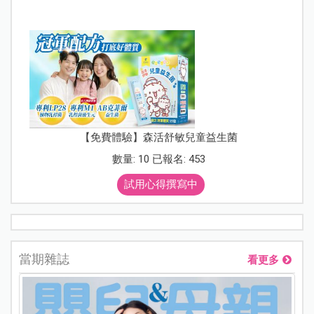
【免費體驗】森活舒敏兒童益生菌
數量: 10 已報名: 453
試用心得撰寫中
當期雜誌
看更多