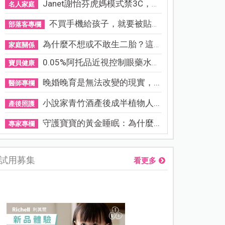
Janet謝怡芬虎媽模式禁3C，看...
名人家庭
不買手機給孩子，就要被貼「...
部落客專欄
為什麼不想或不敢生二胎？這8...
家庭關係
0.05%阿托品近視控制眼藥水納...
寶貝健康
晚婚晚育是無法改變的現實，...
醫師專欄
小說家青竹酒產後成半植物人...
產後照護
守護寶寶的黃金睡眠：為什麼...
專家專欄
試用募集
看更多