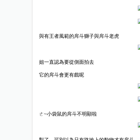
與有王者風範的戽斗獅子與戽斗老虎
姐一直認為要從側面拍去
它的戽斗會更有戲呢
ㄜ~小袋鼠的戽斗不明顯啦
對了，可別以為只有路地上的動物才有戽斗