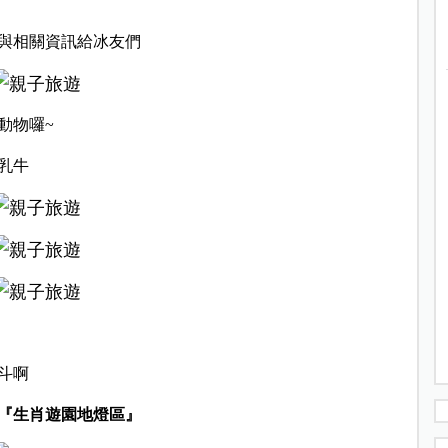
與相關資訊給冰友們
動物囉~
乳牛
斗啊
『生肖遊園地燈區』