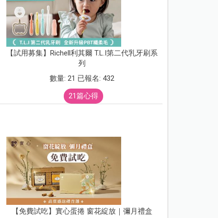
【試用募集】Richell利其爾 T.L.I第二代乳牙刷系
列
數量: 21 已報名: 432
21篇心得
【免費試吃】實心蛋捲 窗花綻放｜彌月禮盒