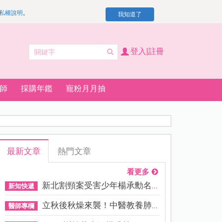
私權說明
。
我知道了
登入|註冊
師
採購年鑑
寵粉月月抽
最新文章
熱門文章
看更多
新北割頸案受害少年楊承勳名...
新知快遞
立秋後秋燥來襲！中醫教養肺...
醫師專欄