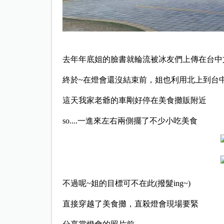
去年年底姐的臉書就輪流被冰友們上傳在台中
終於~在燈會還沒結束前，姐也利用北上到台
這天我家老爺的車剛好停在美食攤販附近
so....一進來左右兩側擺了不少小吃美食
不過呢~姐的目標可不在此(撥髮ing~)
直接穿越了美食攤，直殺燈會現場要緊