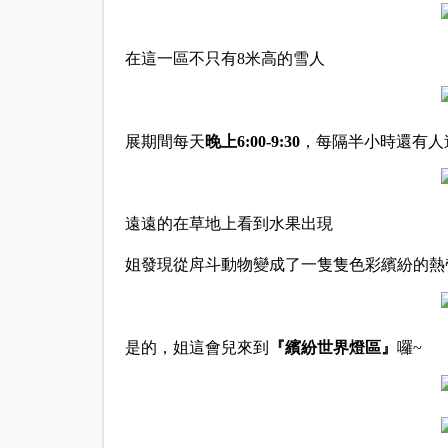
在這一區不只有8米高的雪人
展期間每天
晚上6:00-9:30
，每隔半小時還有人
遠遠的在草地上看到水果出現
姐發現從戽斗動物變成了一隻隻色彩繽紛的熱
是的，姐這會兒來到
『繽紛世界燈區』
囉~