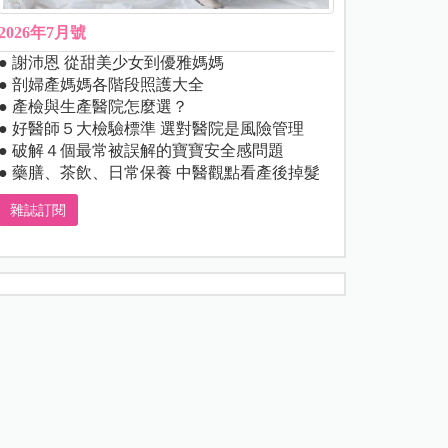
2026年7月號
● 謝沛恩 從甜美少女到優雅媽媽
● 剖婦產媽媽各階段照護大全
● 產檢與生產醫院怎麼選？
● 好醫師５大檢驗標準 選對醫院是風險管理
● 破解４個最常被誤解的寶寶安全感問題
● 藥膳、茶飲、日常保養 中醫觀點看產後掉髮
雜誌訂閱