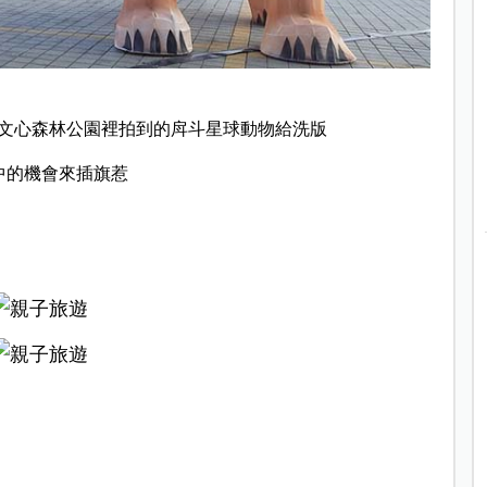
文心森林公園裡拍到的戽斗星球動物給洗版
中的機會來插旗惹