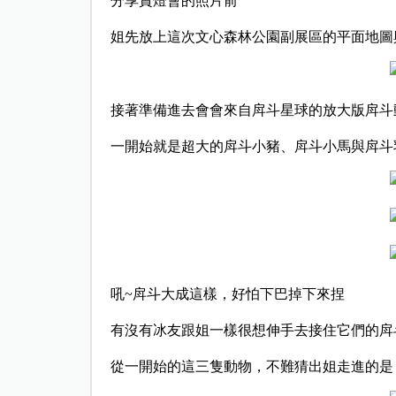
分享賞燈會的照片前
姐先放上這次文心森林公園副展區的平面地圖
接著準備進去會會來自戽斗星球的放大版戽斗
一開始就是超大的戽斗小豬、戽斗小馬與戽斗
吼~戽斗大成這樣，好怕下巴掉下來捏
有沒有冰友跟姐一樣很想伸手去接住它們的戽
從一開始的這三隻動物，不難猜出姐走進的是