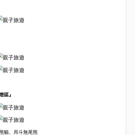
燈區』
熊貓、戽斗無尾熊