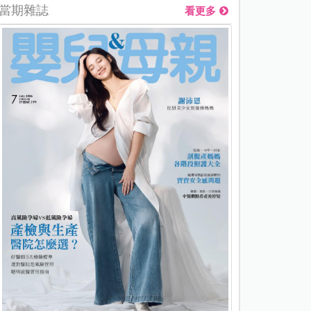
當期雜誌
看更多