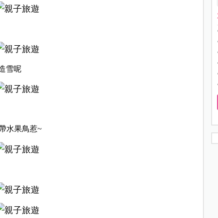
造雪呢
帶水果鳥惹~