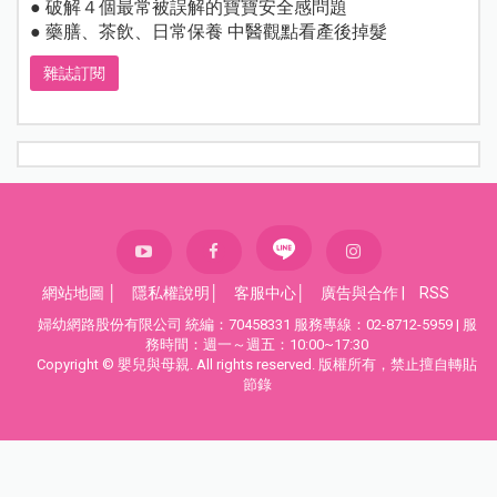
● 破解４個最常被誤解的寶寶安全感問題
● 藥膳、茶飲、日常保養 中醫觀點看產後掉髮
雜誌訂閱
網站地圖
│
隱私權說明
│
客服中心
│
廣告與合作
|
RSS
婦幼網路股份有限公司 統編：70458331 服務專線：02-8712-5959 | 服
務時間：週一～週五：10:00~17:30
Copyright © 嬰兒與母親. All rights reserved. 版權所有，禁止擅自轉貼
節錄