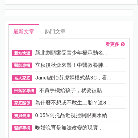
最新文章
熱門文章
看更多
新北割頸案受害少年楊承勳名...
新知快遞
立秋後秋燥來襲！中醫教養肺...
醫師專欄
Janet謝怡芬虎媽模式禁3C，看...
名人家庭
不買手機給孩子，就要被貼「...
部落客專欄
為什麼不想或不敢生二胎？這8...
家庭關係
0.05%阿托品近視控制眼藥水納...
寶貝健康
晚婚晚育是無法改變的現實，...
醫師專欄