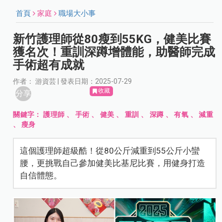
首頁
家庭
職場大小事
新竹護理師從80瘦到55KG，健美比賽
獲名次！重訓深蹲增體能，助醫師完成
手術超有成就
作者： 游資芸 | 發表日期：2025-07-29
收藏
分享
關鍵字：
護理師
、
手術
、
健美
、
重訓
、
深蹲
、
有氧
、
減重
、
瘦身
這個護理師超級酷！從80公斤減重到55公斤小蠻
腰，更挑戰自己參加健美比基尼比賽，用健身打造
自信體態。