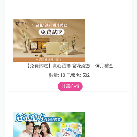
【免費試吃】實心蛋捲 窗花綻放｜彌月禮盒
數量: 10 已報名: 502
11篇心得