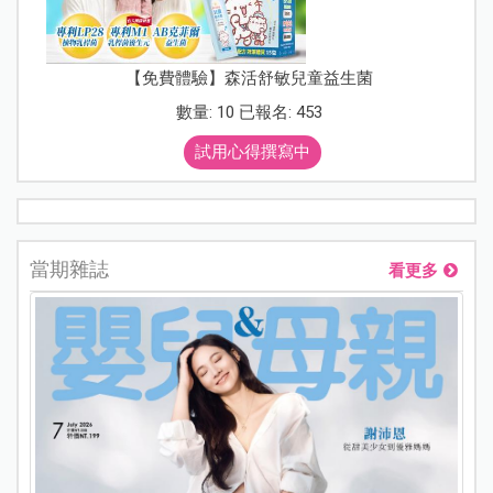
【免費體驗】森活舒敏兒童益生菌
數量: 10 已報名: 453
試用心得撰寫中
當期雜誌
看更多