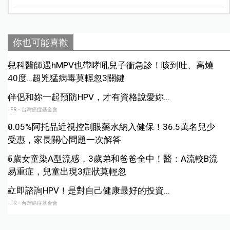
你也可能喜歡
兒科醫師遇hMPV也帶哮吼兒子衝急診！咳到吐、高燒
40度…超兇猛病毒莫輕忽3關鍵
伴侶和妳一起預防HPV，才有資格說愛妳...
PR・台灣癌症基金會
0.05%阿托品近視控制眼藥水納入健保！36.5萬名兒少
受惠，家長關心問題一次解答
5歲女童染A型流感，3歲弟和爸爸全中！醫：A流較B流
易重症，兒童出現3症狀莫輕忽
立即諮詢HPV！是對自己健康最好的投資...
PR・台灣癌症基金會