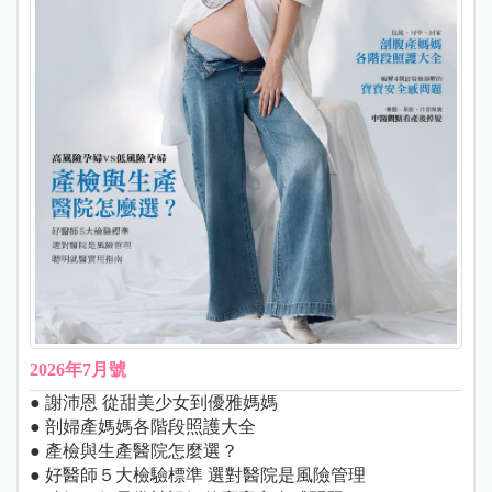
2026年7月號
● 謝沛恩 從甜美少女到優雅媽媽
● 剖婦產媽媽各階段照護大全
● 產檢與生產醫院怎麼選？
● 好醫師５大檢驗標準 選對醫院是風險管理