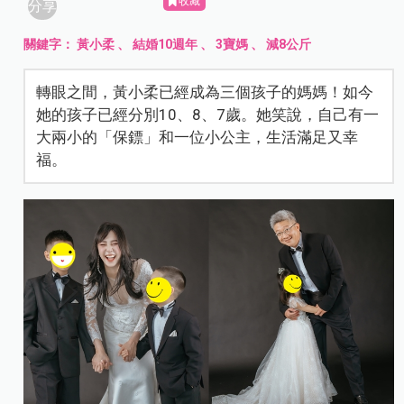
收藏
分享
關鍵字：
黃小柔
、
結婚10週年
、
3寶媽
、
減8公斤
轉眼之間，黃小柔已經成為三個孩子的媽媽！如今
她的孩子已經分別10、8、7歲。她笑說，自己有一
大兩小的「保鏢」和一位小公主，生活滿足又幸
福。