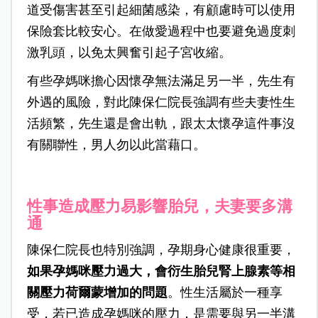
道受傷害甚至引起細菌感染，有顧慮時可以使用
保險套比較安心。在做愛過程中也要避免過度刺
激乳頭，以免太興奮引起子宮收縮。
有些孕媽咪擔心因懷孕無法滿足另一半，先生有
外遇的風險，對此陳保仁院長強調有些夫妻性生
活頻繁，先生還是會出軌，跟太太懷孕這件事沒
有關聯性，男人勿以此當藉口。
性事造成壓力易影響胎兒，夫妻要多溝
通
陳保仁院長也特別強調，孕期身心健康很重要，
如果孕媽咪壓力過大，會衍生胎兒腎上腺素等相
關壓力荷爾蒙增加的問題
。性生活屬於一種享
受，若已造成孕媽咪的壓力，是需要與另一半溝