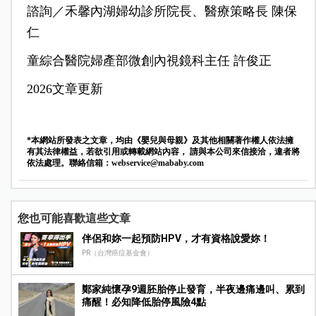
諮詢／禾馨內湖婦幼診所院長、
醫療策略長
陳保
仁
童綜合醫院婦產部微創內視鏡科主任 許俊正
2026文章更新
*本網站所發表之文章，均由《嬰兒與母親》及其他相關著作權人依法擁
有其法律權益，若欲引用或轉載網站內容， 請與本公司來信接洽，違者將
依法處理。聯絡信箱：
webservice@mababy.com
您也可能喜歡這些文章
伴侶和妳一起預防HPV，才有資格說愛妳！
PR（台灣癌症基金會）
鄭家純懷孕9週胚胎停止發育，半夜邊痛邊叫、累到
痛醒！必知降低胎停風險4點