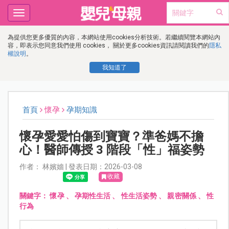
Toggle
navigation
為提供您更多優質的內容，本網站使用cookies分析技術。若繼續閱覽本網站內
容，即表示您同意我們使用 cookies， 關於更多cookies資訊請閱讀我們的
隱私
權說明
。
我知道了
首頁
懷孕
孕期知識
懷孕愛愛怕傷到寶寶？準爸媽不擔
心！醫師傳授 3 階段「性」福姿勢
作者： 林嬪嬙 | 發表日期：2026-03-08
收藏
關鍵字：
懷孕
、
孕期性生活
、
性生活姿勢
、
親密關係
、
性
行為