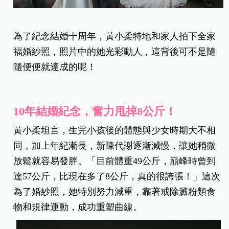
為了紀念結婚十周年，黃小柔特地和家人拍下全家
福婚紗照，照片中的她光彩動人，這背後可不是隨
隨便便就達成的呢！
10
年結婚紀念，奮力甩掉8
公斤！
黃小柔坦言，生完小孩後的體態與少女時期大不相
同，加上年紀漸長，新陳代謝逐漸減慢，讓她稍微
放鬆就容易發胖。「目前體重49公斤，巔峰時曾到
達57公斤，比現在多了8公斤，真的很誇張！」這次
為了婚紗照，她特別努力減重，靠著戒除澱粉類食
物和規律運動，成功重塑曲線。