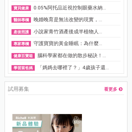
0.05%阿托品近視控制眼藥水納...
寶貝健康
晚婚晚育是無法改變的現實，...
醫師專欄
小說家青竹酒產後成半植物人...
產後照護
守護寶寶的黃金睡眠：為什麼...
專家專欄
腦科學家都在做的散步秘訣！...
健康百寶箱
「媽媽去哪裡了？」4歲孩子還...
學習當爸媽
試用募集
看更多