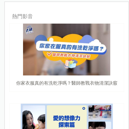
熱門影音
你家衣服真的有洗乾淨嗎？醫師教戰衣物清潔訣竅