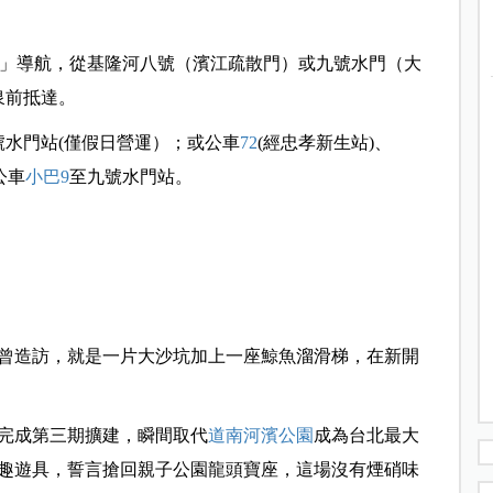
河濱公園」導航，從基隆河八號（濱江疏散門）或九號水門（大
泉前抵達。
號水門站(僅假日營運）；或公車
72
(經忠孝新生站)、
公車
小巴9
至九號水門站。
曾造訪，就是一片大沙坑加上一座鯨魚溜滑梯，在新開
完成第三期擴建，瞬間取代
道南河濱公園
成為台北最大
趣遊具，誓言搶回親子公園龍頭寶座，這場沒有煙硝味