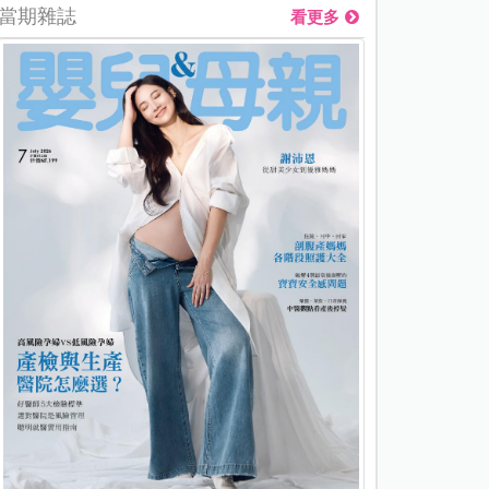
當期雜誌
看更多