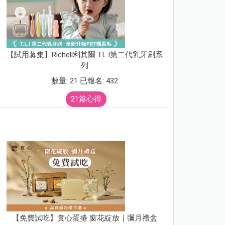
【試用募集】Richell利其爾 T.L.I第二代乳牙刷系
列
數量: 21 已報名: 432
21篇心得
【免費試吃】實心蛋捲 窗花綻放｜彌月禮盒