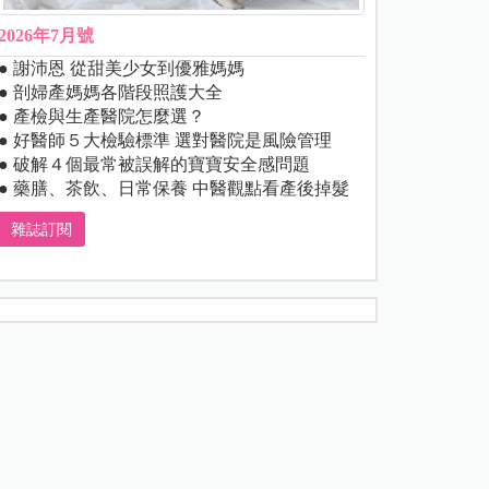
2026年7月號
● 謝沛恩 從甜美少女到優雅媽媽
● 剖婦產媽媽各階段照護大全
● 產檢與生產醫院怎麼選？
● 好醫師５大檢驗標準 選對醫院是風險管理
● 破解４個最常被誤解的寶寶安全感問題
● 藥膳、茶飲、日常保養 中醫觀點看產後掉髮
雜誌訂閱