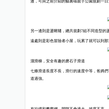
激，可與之前介紹的貓裏喵親子公園規劃一日
另一邊則是盪鞦韆，總共規劃7組不同造型的
遠處則是彩色冒險者小屋，玩累了就可以到那
溜滑梯，安全有趣的磨石子滑道
七條滑道長度不長，滑行的速度中等，爸媽們
道過強。
有拉繩和攀爬網，間隙不會過大，坡度不高，