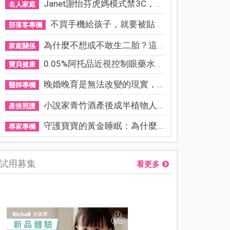
Janet謝怡芬虎媽模式禁3C，看...
名人家庭
不買手機給孩子，就要被貼「...
部落客專欄
為什麼不想或不敢生二胎？這8...
家庭關係
0.05%阿托品近視控制眼藥水納...
寶貝健康
晚婚晚育是無法改變的現實，...
醫師專欄
小說家青竹酒產後成半植物人...
產後照護
守護寶寶的黃金睡眠：為什麼...
專家專欄
試用募集
看更多