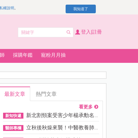
私權說明
。
我知道了
登入|註冊
師
採購年鑑
寵粉月月抽
最新文章
熱門文章
看更多
新北割頸案受害少年楊承勳名...
新知快遞
立秋後秋燥來襲！中醫教養肺...
醫師專欄