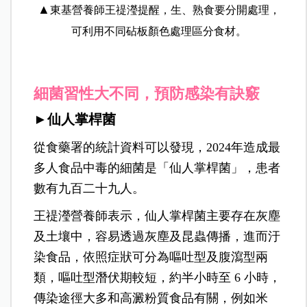
▲
東基營養師王禔瀅提醒，生、熟食要分開處理，
可利用不同砧板顏色處理區分食材。
細菌習性大不同，預防感染有訣竅
►仙人掌桿菌
從食藥署的統計資料可以發現，2024年造成最
多人食品中毒的細菌是「仙人掌桿菌」，患者
數有九百二十九人。
王禔瀅營養師表示，仙人掌桿菌主要存在灰塵
及土壤中，容易透過灰塵及昆蟲傳播，進而汙
染食品，依照症狀可分為嘔吐型及腹瀉型兩
類，嘔吐型潛伏期較短，約半小時至 6 小時，
傳染途徑大多和高澱粉質食品有關，例如米