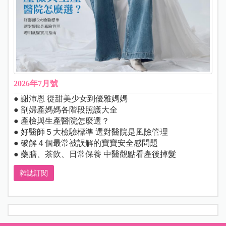
2026年7月號
● 謝沛恩 從甜美少女到優雅媽媽
● 剖婦產媽媽各階段照護大全
● 產檢與生產醫院怎麼選？
● 好醫師５大檢驗標準 選對醫院是風險管理
● 破解４個最常被誤解的寶寶安全感問題
● 藥膳、茶飲、日常保養 中醫觀點看產後掉髮
雜誌訂閱