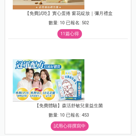
【免費試吃】實心蛋捲 窗花綻放｜彌月禮盒
數量: 10 已報名: 502
11篇心得
【免費體驗】森活舒敏兒童益生菌
數量: 10 已報名: 453
試用心得撰寫中