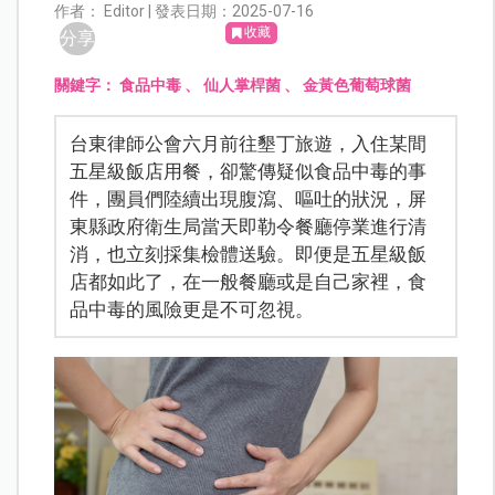
作者： Editor | 發表日期：2025-07-16
收藏
分享
關鍵字：
食品中毒
、
仙人掌桿菌
、
金黃色葡萄球菌
台東律師公會六月前往墾丁旅遊，入住某間
五星級飯店用餐，卻驚傳疑似食品中毒的事
件，團員們陸續出現腹瀉、嘔吐的狀況，屏
東縣政府衛生局當天即勒令餐廳停業進行清
消，也立刻採集檢體送驗。即便是五星級飯
店都如此了，在一般餐廳或是自己家裡，食
品中毒的風險更是不可忽視。