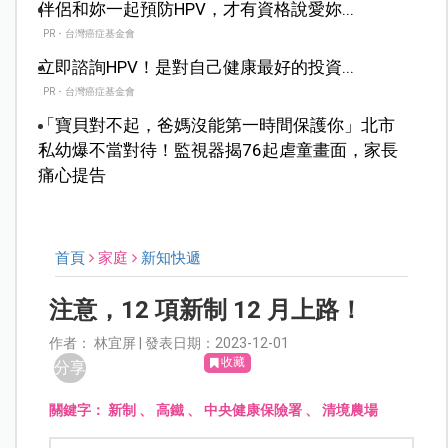
伴侶和妳一起預防HPV，才有資格說愛妳...
PR・台灣癌症基金會
立即諮詢HPV！是對自己健康最好的投資...
PR・台灣癌症基金會
「寶貝對不起，爸媽沒能第一時間保護你」北市
私幼爆不當對待！監視器揭76起虐童畫面，家長
痛心提告
首頁
家庭
新知快遞
注意，12 項新制 12 月上路！
作者： 林宜屏 | 發表日期：2023-12-01
收藏
分享
關鍵字：
新制
、
高鐵
、
中央健康保險署
、
清境農場