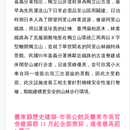
嘉義分署指出，獨立山步道前身為獨立山古道，最
早為先民運送山下日常必需品至山區而闢建。日治
時期日本人為了開發阿里山林業資源，修築阿里山
鐵路，用以運送珍貴的紅檜、臺灣扁柏原木，林業
鐵路為了克服困難地形在獨立山環繞三周再以 8 字
型離開獨立山，造就了舉世聞名的阿里山林鐵特殊
景觀。民國95年嘉義分署將鄰近鐵路的古道整建成
休閒登山健行步道，沿途景緻優美，並可欣賞小火
車在同一坡面出現三次迴旋的景觀，因此大受歡
迎。此次設施改善工程主要針對橋樑安全性進行整
修，期能建構更安全的山林步行環境。
臺東縣歷史建築-市長公館及臺東市長官
舍建築群 12
月起全面禁菸，違者最高罰