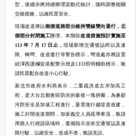
型，後續亦將持續辦理滾動式檢討，隨時調整相關
交維措施，以維民眾安全。
現場改道將以
南側道路部分維持雙線雙向通行，北
側部分封閉施工
辦理。本階段
改道措施預計實施至
113
年 7
月 17
日止，
現場新增交通號誌桿以及速
限、轉彎、改道遵行等警告標示，彎道處亦將設置
紐澤西護欄並搭配警示燈及LED照明輔助標示，敬
請民眾配合改道小心行駛。
新北市政府水利局表示，二重疏洪道左岸加高工
程，是大台北都會區防洪的最後一塊拼圖，為兼顧
河防安全及加速工程進行，爰需進行越堤道改建，
施工封閉改道期間，加派義交人員疏導車流，敬請
用路人行經該區域時，遵循指示並依交通號誌及速
限行駛，以維安全，造成不便，敬請見諒。