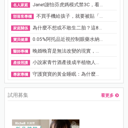
Janet謝怡芬虎媽模式禁3C，看...
名人家庭
不買手機給孩子，就要被貼「...
部落客專欄
為什麼不想或不敢生二胎？這8...
家庭關係
0.05%阿托品近視控制眼藥水納...
寶貝健康
晚婚晚育是無法改變的現實，...
醫師專欄
小說家青竹酒產後成半植物人...
產後照護
守護寶寶的黃金睡眠：為什麼...
專家專欄
試用募集
看更多