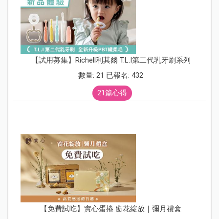
【試用募集】Richell利其爾 T.L.I第二代乳牙刷系列
數量: 21 已報名: 432
21篇心得
【免費試吃】實心蛋捲 窗花綻放｜彌月禮盒