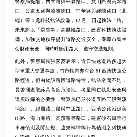
警察局提醒，西大路與林森路口、寶山路與高翠路
口、公道五路與湳雅街口、中華路與經國路口（北
端）等 4 處科技執法設備，12 月 1 日起執法上路。
未來將以「易肇事」高風險路口，建置科技執法設
備，加強交通秩序提升道路交通安全，保障市民生
命財產安全，同時呼籲用路人，遵守交通規則。
此外，警察局長張素菱表示，近日快速道路多起大
型車重大交通事故，竹市轄內亦有台 61 西濱快速公
路經過，但由於該路段道路特性，執法空間不足，
員警攔查取締具高度危險性。考量同仁執勤安全與
違規取締的必要性，警察局已於公道五路三段與溪
埔路口、經國路二段與中正路口、西濱公路沿線美
山路、海山港路、高濱路等路口，建置砂石車禁行
車種偵測及闖紅燈、違規轉彎等行為偵測之科技執