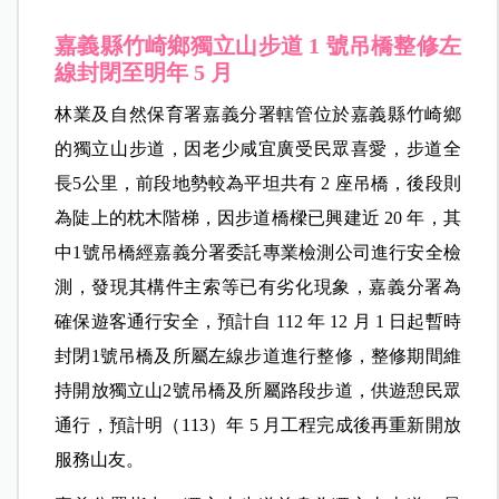
嘉義縣竹崎鄉獨立山步道 1 號吊橋整修左
線封閉至明年 5 月
林業及自然保育署嘉義分署轄管位於嘉義縣竹崎鄉
的獨立山步道，因老少咸宜廣受民眾喜愛，步道全
長5公里，前段地勢較為平坦共有 2 座吊橋，後段則
為陡上的枕木階梯，因步道橋樑已興建近 20 年，其
中1號吊橋經嘉義分署委託專業檢測公司進行安全檢
測，發現其構件主索等已有劣化現象，嘉義分署為
確保遊客通行安全，預計自 112 年 12 月 1 日起暫時
封閉1號吊橋及所屬左線步道進行整修，整修期間維
持開放獨立山2號吊橋及所屬路段步道，供遊憩民眾
通行，預計明（113）年 5 月工程完成後再重新開放
服務山友。