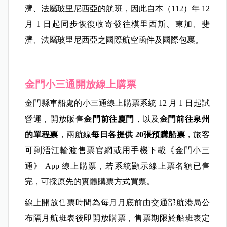
濟、法屬玻里尼西亞的航班，因此自本（112）年 12
月 1 日起同步恢復收寄發往模里西斯、東加、斐
濟、法屬玻里尼西亞之國際航空函件及國際包裹。
金門小三通開放線上購票
金門縣車船處的小三通線上購票系統 12 月 1 日起試
營運，開放販售
金門前往廈門
，以及
金門前往泉州
的單程票
，兩航線
每日各提供 20張預購船票
，旅客
可到浯江輪渡售票官網或用手機下載《金門小三
通》 App 線上購票，若系統顯示線上票名額已售
完，可採原先的實體購票方式買票。
線上開放售票時間為每月月底前由交通部航港局公
布隔月航班表後即開放購票，售票期限於船班表定