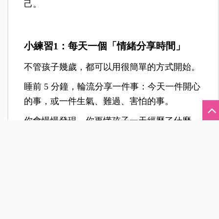
己。
小練習1：每天一個「情緒分享時間」
不管孩子幾歲，都可以用很簡單的方式開始。
睡前 5 分鐘，輪流分享一件事：今天一件開心
的事，或一件生氣、難過、害怕的事。
你會慢慢發現，你更懂孩子一天經歷了什麼，
孩子也開始學會說出自己的感覺，你們的情緒
連結，會在這些短短的對話裡，一點一點累積
起來。
小練習2：每天記下一件「讓我覺得當爸
媽很幸福的小事」