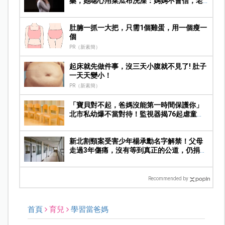
藥，她噁心用菜瓜布洗澡：媽媽不會信，老
師很神聖…
肚腩一抓一大把，只需1個雞蛋，用一個瘦一
個
PR（新素簡）
起床就先做件事，沒三天小腹就不見了! 肚子
一天天變小！
PR（新素簡）
「寶貝對不起，爸媽沒能第一時間保護你」
北市私幼爆不當對待！監視器揭76起虐童畫
面，家長痛心提告
新北割頸案受害少年楊承勳名字解禁！父母
走過3年傷痛，沒有等到真正的公道，仍捐
550萬守護校園
Recommended by
首頁
育兒
學習當爸媽