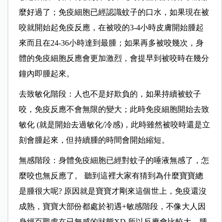
麼好過了；免疫細胞已經認識蚊子的口水，如果現在被
咬就開始起免疫反應，在被咬的3-4小時皮膚開始腫起
來而且在24-36小時達到最腫；如果再多被咬幾次，身
體的免疫細胞反應會更加激烈，會提早到被咬時在幾分
鐘內即腫起來。
去致敏化階段：人也不是好欺負的，如果持續被蚊子
咬，免疫反應不會無限的變大；此時免疫細胞開始去致
敏化 (就是開始去過敏化/冷感)，此時雖然被咬時還是立
刻會腫起來，但持續腫的時間會開始縮短。
無感階段：身體免疫細胞已經對蚊子的唾液無感了，怎
麼咬也無反應了。 聽到這裡大家有猜到為什麼寶寶總
是腫很大呢? 原因就是寶寶才剛來這個世上，免疫還沒
成熟，寶寶大部份都處於初遇+敏感階段，不像大人因
身經百戰處在已無感的狀態XD 所以反應會比較大，腫