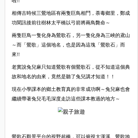
啦!!
相傳古時候三鶯地區有兩隻巨鳥相鬥，荼毒鄉里，鄭成
功聞訊後前往樹林太平橋以弓箭將兩鳥斃命～
兩隻巨鳥一隻化身為鶯歌石，另一隻化身為三峽的鳶山
～而「鶯歌」這個地名，也是因為這塊「鶯歌石」而
來!!
老實說兔兒麻只知道鶯歌有個鶯歌石，從不知道這個典
故和地名的由來，竟然是聽了兔兒講才知道！！
現在小學課本的鄉土教育真的非常成功啊～兔兒麻也會
繼續帶著兔兒毛毛深度走訪這些課本教過的地方～
鶯歌石觀景平台的視野超棒，可以俯視大漢溪、鶯歌地