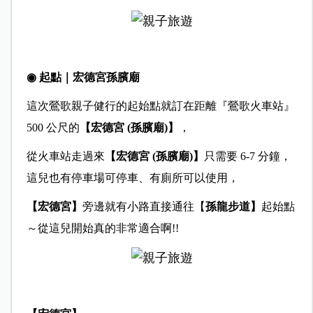
◉ 起點｜宏德宮孫臏廟
這次鶯歌親子健行的起始點就訂在距離『鶯歌火車站』
500 公尺的
【宏德宮 (孫臏廟)】
，
從火車站走過來
【宏德宮 (孫臏廟)】
只需要 6-7 分鐘，
這兒也有停車場可停車、有廁所可以使用，
【宏德宮】
旁邊就有小路直接通往【
孫龍步道】
起始點
～從這兒開始真的非常適合啊!!