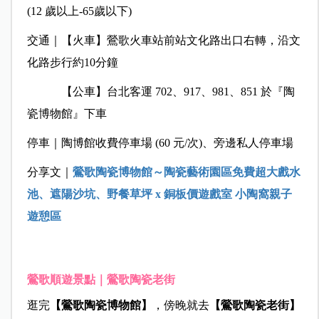
(12 歲以上-65歲以下)
交通｜【火車】鶯歌火車站前站文化路出口右轉，沿文
化路步行約10分鐘
【公車】台北客運 702、917、981、851 於『陶
瓷博物館』下車
停車｜陶博館收費停車場 (60 元/次)、旁邊私人停車場
分享文｜
鶯歌陶瓷博物館～陶瓷藝術園區免費超大戲水
池、遮陽沙坑、野餐草坪 x 銅板價遊戲室 小陶窩親子
遊憩區
鶯歌順遊景點｜鶯歌陶瓷老街
逛完
【鶯歌陶瓷博物館】
，傍晚就去
【鶯歌陶瓷老街】