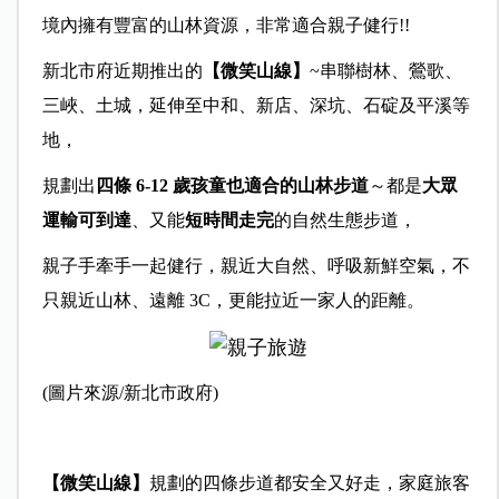
境內擁有豐富的山林資源，非常適合親子健行!!
新北市府近期推出的
【微笑山線】
~串聯樹林、鶯歌、
三峽、土城，延伸至中和、新店、深坑、石碇及平溪等
地，
規劃出
四
條 6-12 歲孩童也適合的山林步道
～都是
大眾
運輸可到達
、又能
短時間走完
的自然生態步道，
親子手牽手一起健行，親近大自然、呼吸新鮮空氣，不
只親近山林、遠離 3C，更能拉近一家人的距離。
(圖片來源/新北市政府)
【微笑山線】
規劃的四條步道都安全又好走，家庭旅客