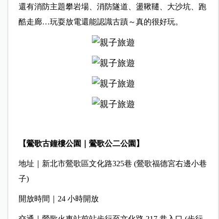
還有消防主題攀岩場、消防隧道、盪鞦韆、大沙坑、跑
酷走廊…玩耍放電還能認識古蹟～真的很好玩。
【鶯歌古鐘樓公園｜鶯歌公二公園】
地址｜新北市鶯歌區文化路325巷 (鶯歌福德宮右邊小巷
子)
開放時間｜24 小時開放
交通｜鶯歌火車站前站步行至文化路 217 巷入口 (步行