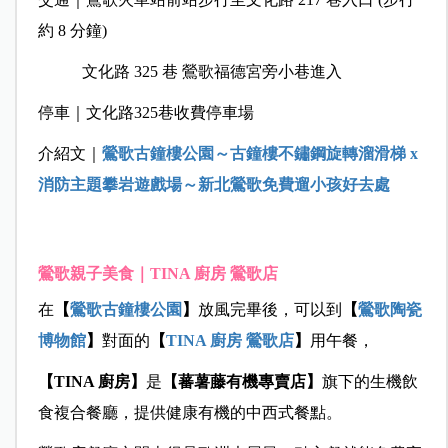
約 8 分鐘)
文化路 325 巷 鶯歌福德宮旁小巷進入
停車｜文化路325巷收費停車場
介紹文｜
鶯歌古鐘樓公園～古鐘樓不鏽鋼旋轉溜滑梯 x
消防主題攀岩遊戲場～新北鶯歌免費遛小孩好去處
鶯歌親子美食｜TINA 廚房 鶯歌店
在
【
鶯歌古鐘樓公園
】
放風完畢後，可以到
【
鶯歌陶瓷
博物館
】
對面的
【
TINA 廚房 鶯歌店
】
用午餐，
【TINA 廚房】
是
【蕃薯藤有機專賣店】
旗下的生機飲
食複合餐廳，提供健康有機的中西式餐點。