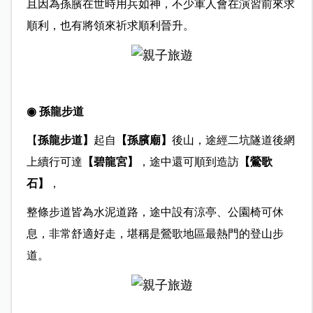
且因為孫臏在世時用兵如神，不少軍人會在演習前來求
順利，也有將領來祈求順利晉升。
◉ 孫龍步道
【
孫龍步道】
起自
【孫臏廟】
後山，途經二坑隧道後網
上續行可達
【碧龍宮】
，途中還可順到造訪
【鶯歌
石】
，
整條步道皆為水泥道路，途中設有涼亭、公園椅可休
息，非常舒適好走，堪稱是鶯歌地區最熱門的登山步
道。