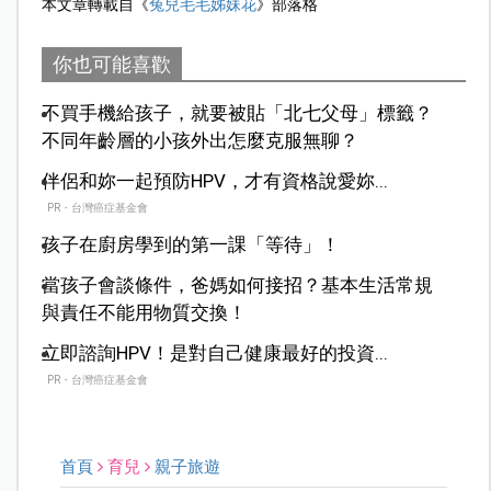
本文章轉載自《
兔兒毛毛姊妹花
》部落格
你也可能喜歡
不買手機給孩子，就要被貼「北七父母」標籤？
不同年齡層的小孩外出怎麼克服無聊？
伴侶和妳一起預防HPV，才有資格說愛妳...
PR・台灣癌症基金會
孩子在廚房學到的第一課「等待」！
當孩子會談條件，爸媽如何接招？基本生活常規
與責任不能用物質交換！
立即諮詢HPV！是對自己健康最好的投資...
PR・台灣癌症基金會
首頁
育兒
親子旅遊