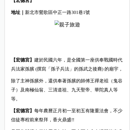
【宏德宮】
地址｜
新北市鶯歌區中正一路301巷1號
【宏德宮】
建於民國六年，是全國第一座供奉戰國時代
兵法家孫臏 (撰寫「孫子兵法」的孫武之後裔) 的廟宇，
除了主神孫臏外，還供奉著孫臏的師傅王禪老袓（鬼谷
子）及南極仙翁、三清道祖、九天聖帝、華陀真人等
等。
【宏德宮】
每年農曆正月初一至初五有隆重法會，不少
信徒專程前來祭拜，香火鼎盛!!