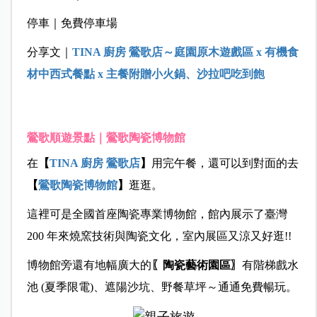
停車｜免費停車場
分享文｜
TINA 廚房 鶯歌店～庭園原木遊戲區 x 有機食
材中西式餐點 x 主餐附贈小火鍋、沙拉吧吃到飽
鶯歌順遊景點｜鶯歌陶瓷博物館
在
【
TINA 廚房 鶯歌店
】
用完午餐，還可以到對面的去
【
鶯歌陶瓷博物館
】
逛逛。
這裡可是全國首座陶瓷專業博物館，館內展示了臺灣
200 年來燒窯技術與陶瓷文化，室內展區又涼又好逛!!
博物館旁還有地幅廣大的
〖陶瓷藝術園區〗
有階梯戲水
池 (夏季限電)、遮陽沙坑、野餐草坪～通通免費暢玩。