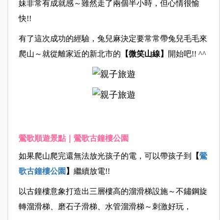
妹非常有成就感～雖然走了兩個半小時，但心情很愉
快!!
有了這次成功的經驗，兔兒麻決定要常常帶兔兒毛毛來
爬山～就從離家近的新北市的
【微笑山線】
開始吧!! ^^
鶯歌順遊景點｜鶯歌古鐘樓公園
如果爬山爬完還無法放光孩子的電，可以帶孩子到
【
鶯
歌古鐘樓公園
】
繼續放電!!
以古鐘樓意象打造出三層樓高的溜滑梯設施～不鏽鋼旋
轉溜滑梯、磨石子滑梯、水管溜滑梯～刺激好玩，