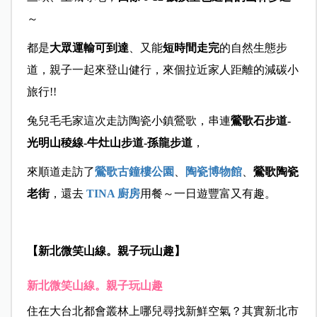
～
都是
大眾運輸可到達
、又能
短時間走完
的自然生態步
道，親子一起來登山健行，來個拉近家人距離的減碳小
旅行!!
兔兒毛毛家這次走訪陶瓷小鎮鶯歌，串連
鶯歌石步道-
光明山稜線-牛灶山步道-孫龍步道
，
來順道走訪了
鶯歌古鐘樓公園
、
陶瓷博物館
、
鶯歌陶瓷
老街
，還去
TINA 廚房
用餐～一日遊豐富又有趣。
【新北微笑山線。親子玩山趣】
新北微笑山線。親子玩山趣
住在大台北都會叢林上哪兒尋找新鮮空氣？其實新北市