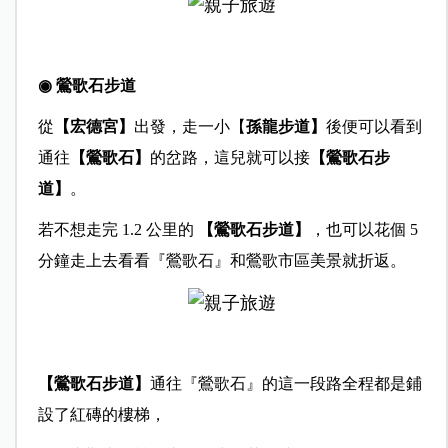
◉ 鶯歌石步道
從
【宏德宮】
出發，走一小【
孫龍步道】
後便可以看到
通往
【鶯歌石】
的岔路，這兒就可以接
【鶯歌石步
道】
。
若不想走完 1.2 公里的
【鶯歌石步道】
，也可以花個 5
分鐘走上去看看『鶯歌石』和鶯歌市區美景就折返。
【鶯歌石步道】
通往『鶯歌石』的這一段路全程都是鋪
設了紅磚的樓梯，