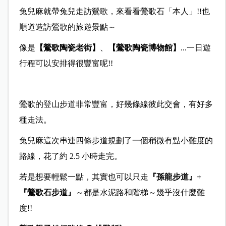
兔兒麻就帶兔兒走訪鶯歌，來看看鶯歌石「本人」!!也
順道造訪鶯歌的旅遊景點～
像是
【鶯歌陶瓷老街】
、
【鶯歌陶瓷博物館】
...一日遊
行程可以安排得很豐富呢!!
鶯歌的登山步道非常豐富，好幾條線彼此交會，有好多
種走法。
兔兒麻這次串連四條步道規劃了一個稍微有點小難度的
路線，花了約 2.5 小時走完。
若是想要輕鬆一點，其實也可以只走
『孫龍步道』+
『鶯歌石步道』
～都是水泥路和階梯～幾乎沒什麼難
度!!