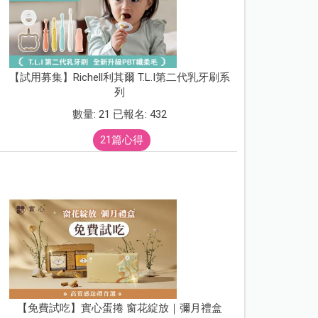
【試用募集】Richell利其爾 T.L.I第二代乳牙刷系
列
數量: 21 已報名: 432
21篇心得
【免費試吃】實心蛋捲 窗花綻放｜彌月禮盒