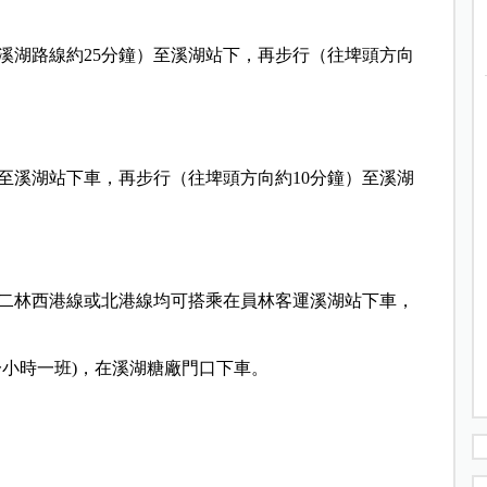
溪湖路線約25分鐘）至溪湖站下，再步行（往埤頭方向
至溪湖站下車，再步行（往埤頭方向約10分鐘）至溪湖
二林西港線或北港線均可搭乘在員林客運溪湖站下車，
一小時一班)，在溪湖糖廠門口下車。