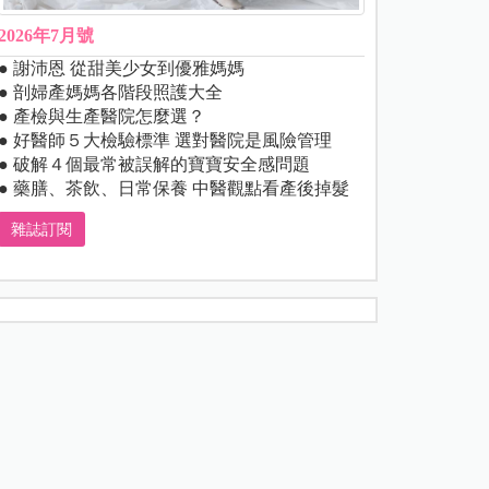
2026年7月號
● 謝沛恩 從甜美少女到優雅媽媽
● 剖婦產媽媽各階段照護大全
● 產檢與生產醫院怎麼選？
● 好醫師５大檢驗標準 選對醫院是風險管理
● 破解４個最常被誤解的寶寶安全感問題
● 藥膳、茶飲、日常保養 中醫觀點看產後掉髮
雜誌訂閱