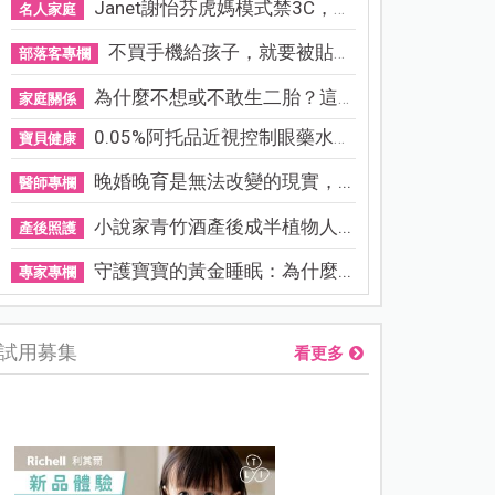
Janet謝怡芬虎媽模式禁3C，看...
名人家庭
不買手機給孩子，就要被貼「...
部落客專欄
為什麼不想或不敢生二胎？這8...
家庭關係
0.05%阿托品近視控制眼藥水納...
寶貝健康
晚婚晚育是無法改變的現實，...
醫師專欄
小說家青竹酒產後成半植物人...
產後照護
守護寶寶的黃金睡眠：為什麼...
專家專欄
試用募集
看更多