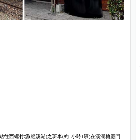
往西螺竹塘(經溪湖)之班車(約1小時1班)在溪湖糖廠門