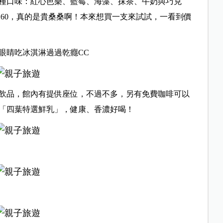
種口味：紅心芭樂、藍莓、海藻、抹茶、牛奶與巧克
260，真的是貴桑桑啊！本來想買一支來試試，一看到價
眼睛吃冰淇淋過過乾癮CC
飲品，館內有提供座位，不過不多，另有免費咖啡可以
「四葉特選鮮乳」，健康、香濃好喝！