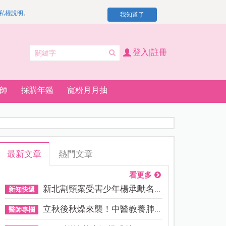
私權說明
。
我知道了
登入|註冊
師
採購年鑑
寵粉月月抽
最新文章
熱門文章
看更多
新北割頸案受害少年楊承勳名...
新知快遞
立秋後秋燥來襲！中醫教養肺...
醫師專欄