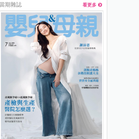
當期雜誌
看更多