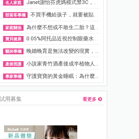
Janet謝怡芬虎媽模式禁3C，看...
名人家庭
不買手機給孩子，就要被貼「...
部落客專欄
為什麼不想或不敢生二胎？這8...
家庭關係
0.05%阿托品近視控制眼藥水納...
寶貝健康
晚婚晚育是無法改變的現實，...
醫師專欄
小說家青竹酒產後成半植物人...
產後照護
守護寶寶的黃金睡眠：為什麼...
專家專欄
試用募集
看更多