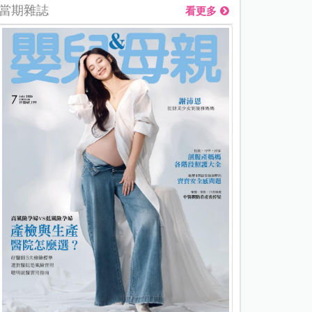
當期雜誌
看更多