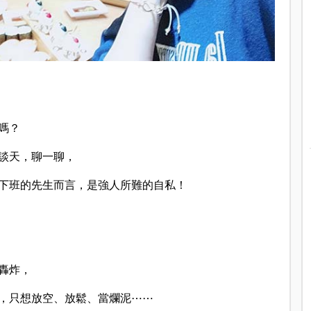
嗎？
談天，聊一聊，
下班的先生而言，是強人所難的自私！
轟炸，
，只想放空、放鬆、當爛泥⋯⋯