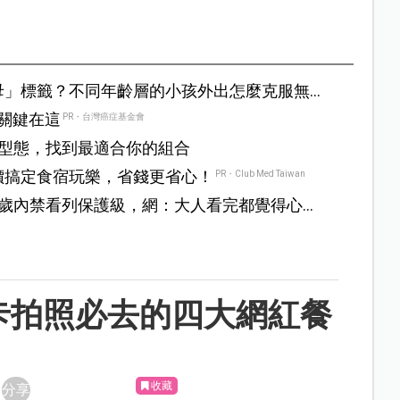
母」標籤？不同年齡層的小孩外出怎麼克服無
？關鍵在這
PR・台灣癌症基金會
型態，找到最適合你的組合
價搞定食宿玩樂，省錢更省心！
PR・Club Med Taiwan
6歲內禁看列保護級，網：大人看完都覺得心靈
卡拍照必去的四大網紅餐
收藏
分享