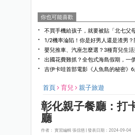
你也可能喜歡
不買手機給孩子，就要被貼「北七父
聊？
1/2機率淪陷！你是好男人還是渣男
嬰兒推車、汽座怎麼選？3種育兒生活
出國花費難抓？全包式海島假期，一
吉伊卡哇首部電影《人魚島的秘密》
受創
首頁
育兒
親子旅遊
彰化親子餐廳：打
廳
作者： 實習編輯 張倞慈 | 發表日期：2024-09-04