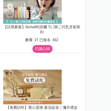
【試用募集】Richell利其爾 T.L.I第二代乳牙刷系
列
數量: 21 已報名: 432
21篇心得
【免費試吃】實心蛋捲 窗花綻放｜彌月禮盒