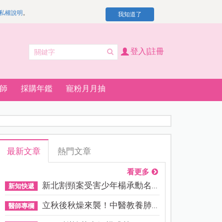
私權說明
。
我知道了
登入|註冊
師
採購年鑑
寵粉月月抽
最新文章
熱門文章
看更多
新北割頸案受害少年楊承勳名...
新知快遞
立秋後秋燥來襲！中醫教養肺...
醫師專欄