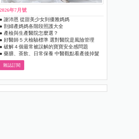
2026年7月號
● 謝沛恩 從甜美少女到優雅媽媽
● 剖婦產媽媽各階段照護大全
● 產檢與生產醫院怎麼選？
● 好醫師５大檢驗標準 選對醫院是風險管理
● 破解４個最常被誤解的寶寶安全感問題
● 藥膳、茶飲、日常保養 中醫觀點看產後掉髮
雜誌訂閱