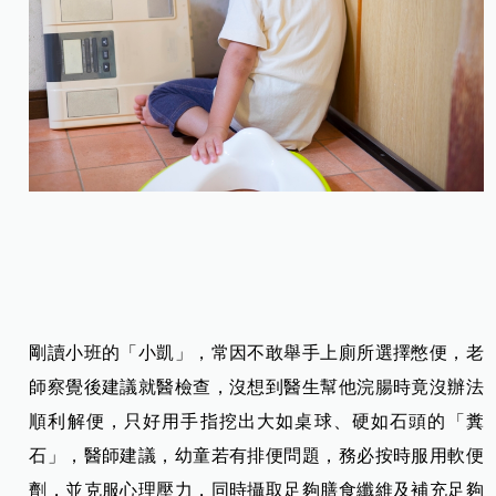
剛讀小班的「小凱」，常因不敢舉手上廁所選擇憋便，老
師察覺後建議就醫檢查，沒想到醫生幫他浣腸時竟沒辦法
順利解便，只好用手指挖出大如桌球、硬如石頭的「糞
石」，醫師建議，幼童若有排便問題，務必按時服用軟便
劑，並克服心理壓力，同時攝取足夠膳食纖維及補充足夠