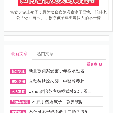
當丈夫穿上裙子：最美檢察官陳漢章妻子雪兒，陪伴老
公「做回自己」，教導孩子尊重每個人的不一樣
最新文章
熱門文章
看更多
新北割頸案受害少年楊承勳名...
新知快遞
立秋後秋燥來襲！中醫教養肺...
醫師專欄
Janet謝怡芬虎媽模式禁3C，看...
名人家庭
不買手機給孩子，就要被貼「...
部落客專欄
為什麼不想或不敢生二胎？這8...
家庭關係