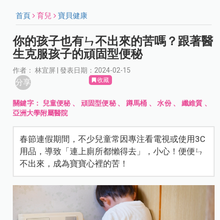
首頁
育兒
寶貝健康
你的孩子也有ㄣ不出來的苦嗎？跟著醫
生克服孩子的頑固型便秘
作者： 林宜屏 | 發表日期：2024-02-15
收藏
分享
關鍵字：
兒童便秘
、
頑固型便秘
、
蹲馬桶
、
水份
、
纖維質
、
亞洲大學附屬醫院
春節連假期間，不少兒童常因專注看電視或使用3C
用品，導致「連上廁所都懶得去」，小心！便便ㄣ
不出來，成為寶寶心裡的苦！