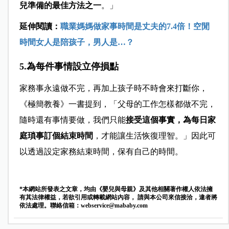
兒準備的最佳方法之一
。」
延伸閱讀：
職業媽媽做家事時間是丈夫的7.4倍！空閒
時間女人是陪孩子，男人是…？
5.為每件事情設立停損點
家務事永遠做不完，再加上孩子時不時會來打斷你，
《極簡教養》一書提到，「父母的工作怎樣都做不完，
隨時還有事情要做，我們只能
接受這個事實，為每日家
庭瑣事訂個結束時間
，才能讓生活恢復理智。」因此可
以透過設定家務結束時間，保有自己的時間。
*本網站所發表之文章，均由《嬰兒與母親》及其他相關著作權人依法擁
有其法律權益，若欲引用或轉載網站內容， 請與本公司來信接洽，違者將
依法處理。聯絡信箱：
webservice@mababy.com