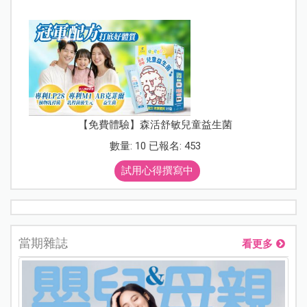
【免費體驗】森活舒敏兒童益生菌
數量: 10 已報名: 453
試用心得撰寫中
當期雜誌
看更多