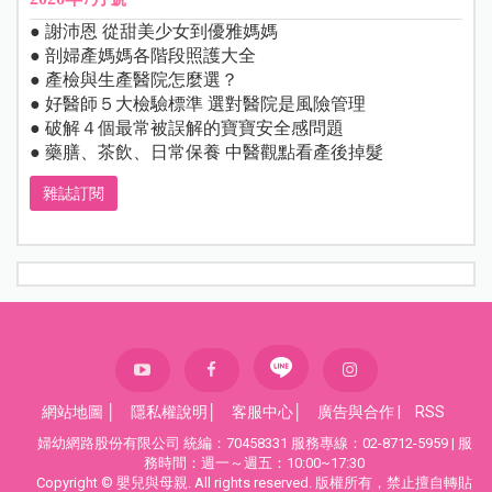
● 謝沛恩 從甜美少女到優雅媽媽
● 剖婦產媽媽各階段照護大全
● 產檢與生產醫院怎麼選？
● 好醫師５大檢驗標準 選對醫院是風險管理
● 破解４個最常被誤解的寶寶安全感問題
● 藥膳、茶飲、日常保養 中醫觀點看產後掉髮
雜誌訂閱
網站地圖
│
隱私權說明
│
客服中心
│
廣告與合作
|
RSS
婦幼網路股份有限公司 統編：70458331 服務專線：02-8712-5959 | 服
務時間：週一～週五：10:00~17:30
Copyright © 嬰兒與母親. All rights reserved. 版權所有，禁止擅自轉貼