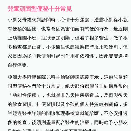
兒童頑固型便秘十分常見
小凱父母親來到診間時，心情十分焦慮，透露小凱從小就
有便秘的困擾，也常會因為害怕而有憋便的行為，最近剛
上幼稚園小班，症狀更加明顯，但看了很多醫生，做了很
多檢查都是正常，不少醫生也建議應按時服用軟便劑，但
家長因為擔心軟便劑引起副作用和依賴性，因此屢屢選擇
自行停藥。
亞洲大學附屬醫院兒科主治醫師陳德慶表示，這類兒童頑
固型便秘在門診十分常見，絕大部份都屬於非結構異常的
「功能性便秘」，也就是非先天性疾病造成，反倒與後天
的飲食習慣、排便習慣以及小孩的個人特質較有關係，多
半經過醫生詳細的問診和理學檢查就能診斷，不必安排過
多的檢查，後續則盡量配合醫生的治療，同時給予小朋友