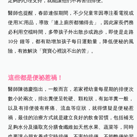
足夠的心理支持，就能讓他們不再害怕排便。
醫師也提醒，春節連假期間，不少兒童常因專注看電視或
使用3C用品，導致「連上廁所都懶得去」，因此家長們務
必利用空檔時間，多帶孩子外出散步或跑步，即使是走路
10分 鐘等，都有助增加孩子每日運動量，降低便秘的風
險，有效解決「寶寶心裡說不出的苦」。
這些都是
便祕惹禍！
醫師陳德慶指出，一般而言，若家裡幼童每星期的排便次
數小於兩次，排出糞便呈乾硬、顆粒狀，有如羊糞一般，
以及有排便後有疼痛、流血等症狀，就得懷疑是便秘惹
禍，最佳的治療方式就是建立良好的飲食習慣，包括補充
足夠水分及攝取充分膳食纖維如天然水果、蔬菜等，同時
也要讓小朋友養成定時排便、不害怕排便、不能憋便的習