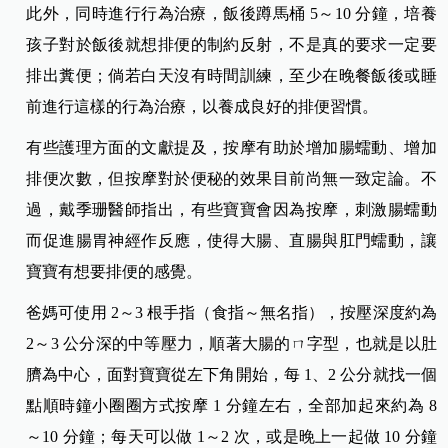
此外，同時進行行為治療，飯後蹲馬桶 5～10 分鐘，培養
孩子對於飯後就想排便的制約反射，不是真的要求一定要
排出糞便；倘若白天沒有時間訓練，至少在晚餐飯後或睡
前進行這樣的行為治療，以養成良好的排便習慣。
有些護理方面的文獻提及，按摩有助於增加腸蠕動、增加
排便次數，但按摩對於便秘的效果目前尚無一致定論。不
過，戴季珊醫師指出，有些寶寶會因為按摩，刺激腸蠕動
而促進腸胃神經作反應，使得大腸、直腸與肛門蠕動，讓
寶寶有想要排便的感覺。
爸媽可使用 2～3 根手指（食指～無名指），按壓深度約為
2～3 公分深的中等壓力，順著大腸的ㄇ字型，也就是以肚
臍為
中心，面對寶寶從左下角開始，每 1、2 公分就找一個
點順時鐘小圈圈方式按摩 1 分鐘左右，全部加起來約為 8
～10 分鐘；每天可以做 1～2 次，或是晚上一起做 10 分鐘