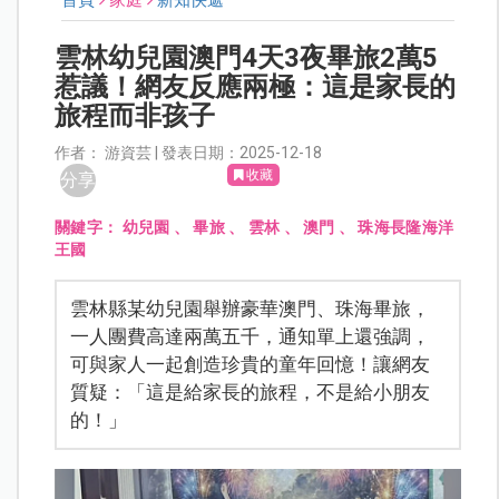
首頁
家庭
新知快遞
雲林幼兒園澳門4天3夜畢旅2萬5
惹議！網友反應兩極：這是家長的
旅程而非孩子
作者： 游資芸 | 發表日期：2025-12-18
收藏
分享
關鍵字：
幼兒園
、
畢旅
、
雲林
、
澳門
、
珠海長隆海洋
王國
雲林縣某幼兒園舉辦豪華澳門、珠海畢旅，
一人團費高達兩萬五千，通知單上還強調，
可與家人一起創造珍貴的童年回憶！讓網友
質疑：「這是給家長的旅程，不是給小朋友
的！」