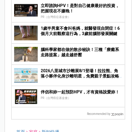
立即諮詢HPV！是對自己健康最好的投資，
把握現在不嫌晚！
PR（台灣癌症基金會）
1歲半男童不會叫爸媽，就醫發現自閉症！6
個月大前觀察這行為，3歲前腦部發展關鍵
腦科學家都在做的散步秘訣！三種「療癒系
走路提案」越走越舒壓
2026八里城市沙雕展8/1登場！拉拉熊、角
落小夥伴化身沙雕明星，免費親子景點攻略
一次看
伴侶和妳一起預防HPV，才有資格說愛妳！
PR（台灣癌症基金會）
Recommended by