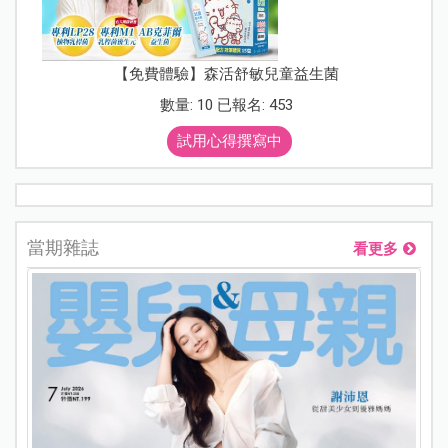
【免費體驗】森活舒敏兒童益生菌
數量: 10 已報名: 453
試用心得撰寫中
當期雜誌
看更多