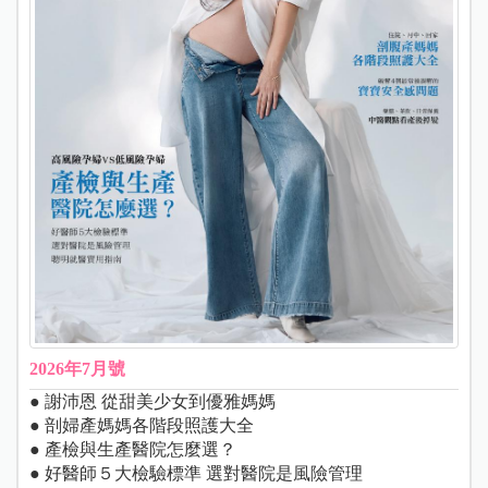
2026年7月號
● 謝沛恩 從甜美少女到優雅媽媽
● 剖婦產媽媽各階段照護大全
● 產檢與生產醫院怎麼選？
● 好醫師５大檢驗標準 選對醫院是風險管理