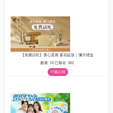
【免費試吃】實心蛋捲 窗花綻放｜彌月禮盒
數量: 10 已報名: 502
11篇心得