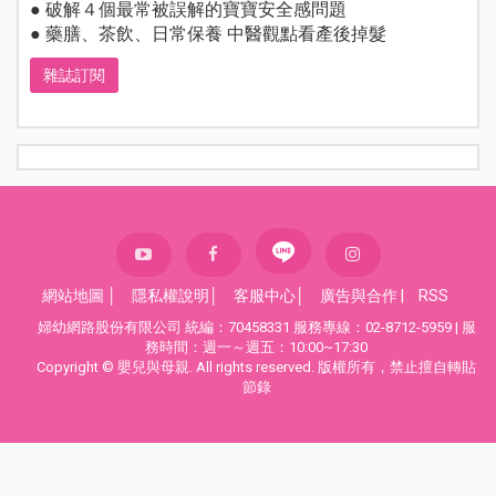
● 破解４個最常被誤解的寶寶安全感問題
● 藥膳、茶飲、日常保養 中醫觀點看產後掉髮
雜誌訂閱
網站地圖
│
隱私權說明
│
客服中心
│
廣告與合作
|
RSS
婦幼網路股份有限公司 統編：70458331 服務專線：02-8712-5959 | 服
務時間：週一～週五：10:00~17:30
Copyright © 嬰兒與母親. All rights reserved. 版權所有，禁止擅自轉貼
節錄