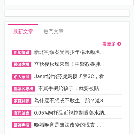
最新文章
熱門文章
看更多
新北割頸案受害少年楊承勳名...
新知快遞
立秋後秋燥來襲！中醫教養肺...
醫師專欄
Janet謝怡芬虎媽模式禁3C，看...
名人家庭
不買手機給孩子，就要被貼「...
部落客專欄
為什麼不想或不敢生二胎？這8...
家庭關係
0.05%阿托品近視控制眼藥水納...
寶貝健康
晚婚晚育是無法改變的現實，...
醫師專欄