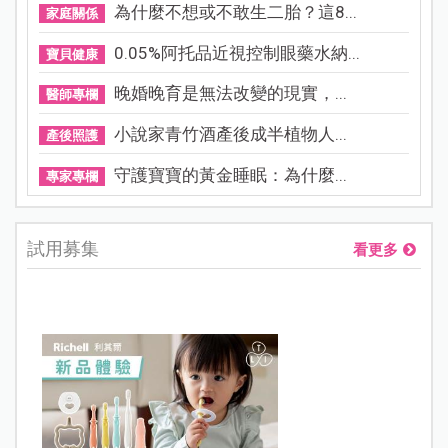
為什麼不想或不敢生二胎？這8...
家庭關係
0.05%阿托品近視控制眼藥水納...
寶貝健康
晚婚晚育是無法改變的現實，...
醫師專欄
小說家青竹酒產後成半植物人...
產後照護
守護寶寶的黃金睡眠：為什麼...
專家專欄
試用募集
看更多