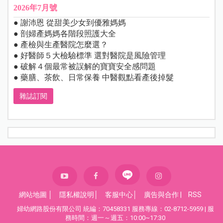
2026年7月號
● 謝沛恩 從甜美少女到優雅媽媽
● 剖婦產媽媽各階段照護大全
● 產檢與生產醫院怎麼選？
● 好醫師５大檢驗標準 選對醫院是風險管理
● 破解４個最常被誤解的寶寶安全感問題
● 藥膳、茶飲、日常保養 中醫觀點看產後掉髮
雜誌訂閱
網站地圖
│
隱私權說明
│
客服中心
│
廣告與合作
|
RSS
婦幼網路股份有限公司 統編：70458331 服務專線：02-8712-5959 | 服
務時間：週一～週五：10:00~17:30