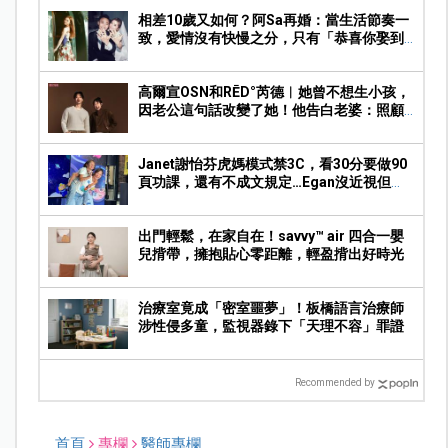
相差10歲又如何？阿Sa再婚：當生活節奏一
致，愛情沒有快慢之分，只有「恭喜你娶到
我」的篤定
高爾宣OSN和RĒD°芮德︱她曾不想生小孩，
因老公這句話改變了她！他告白老婆：照顧
大家的正能量很吸引我
Janet謝怡芬虎媽模式禁3C，看30分要做90
頁功課，還有不成文規定…Egan沒近視但求
饒：Mummy, please～
出門輕鬆，在家自在！savvy™ air 四合一嬰
兒揹帶，擁抱貼心零距離，輕盈揹出好時光
治療室竟成「密室噩夢」！板橋語言治療師
涉性侵多童，監視器錄下「天理不容」罪證
Recommended by
首頁
專欄
醫師專欄