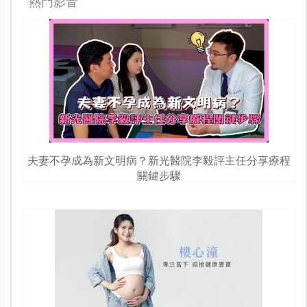
熱門影音
夫妻不孕成為新文明病？新光醫院李毅評主任分享療程
關鍵步驟