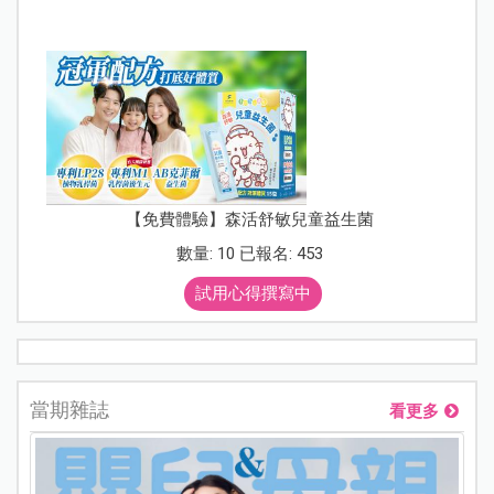
【免費體驗】森活舒敏兒童益生菌
數量: 10 已報名: 453
試用心得撰寫中
當期雜誌
看更多