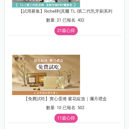
【試用募集】Richell利其爾 T.L.I第二代乳牙刷系列
數量: 21 已報名: 432
21篇心得
【免費試吃】實心蛋捲 窗花綻放｜彌月禮盒
數量: 10 已報名: 502
11篇心得