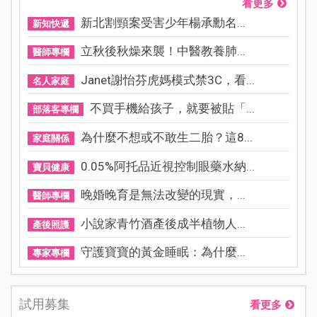
看更多
新北割頸案受害少年楊承勳名...
新知快遞
立秋後秋燥來襲！中醫教養肺...
醫師專欄
Janet謝怡芬虎媽模式禁3C，看...
名人家庭
不買手機給孩子，就要被貼「...
部落客專欄
為什麼不想或不敢生二胎？這8...
家庭關係
0.05%阿托品近視控制眼藥水納...
寶貝健康
晚婚晚育是無法改變的現實，...
醫師專欄
小說家青竹酒產後成半植物人...
產後照護
守護寶寶的黃金睡眠：為什麼...
專家專欄
試用募集
看更多