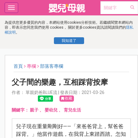
Toggle
navigation
為提供您更多優質的內容，本網站使用cookies分析技術。若繼續閱覽本網站內
容，即表示您同意我們使用 cookies， 關於更多cookies資訊請閱讀我們的
隱私
權說明
。
我知道了
首頁
專欄
部落客專欄
父子間的樂趣，互相踩背按摩
作者： 單親奶爸BLUE流 | 發表日期：2021-03-26
收藏
關鍵字：
親子
、
嬰幼兒
、
育兒生活
兒子現在重量剛剛好——「來爸爸背上，幫爸爸
踩背。」他當作遊戲，在我背上東踏西踏。怎知