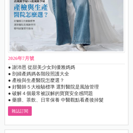
2026年7月號
● 謝沛恩 從甜美少女到優雅媽媽
● 剖婦產媽媽各階段照護大全
● 產檢與生產醫院怎麼選？
● 好醫師５大檢驗標準 選對醫院是風險管理
● 破解４個最常被誤解的寶寶安全感問題
● 藥膳、茶飲、日常保養 中醫觀點看產後掉髮
雜誌訂閱