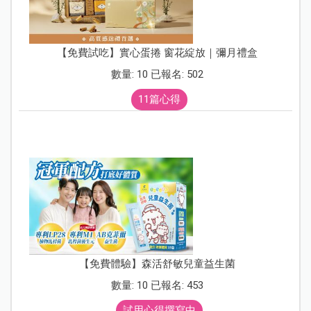
【免費試吃】實心蛋捲 窗花綻放｜彌月禮盒
數量: 10 已報名: 502
11篇心得
【免費體驗】森活舒敏兒童益生菌
數量: 10 已報名: 453
試用心得撰寫中