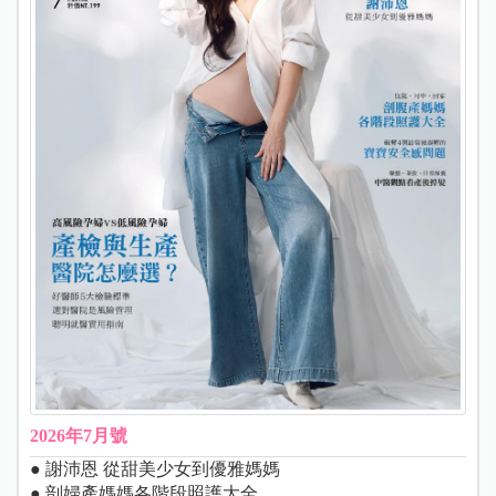
2026年7月號
● 謝沛恩 從甜美少女到優雅媽媽
● 剖婦產媽媽各階段照護大全