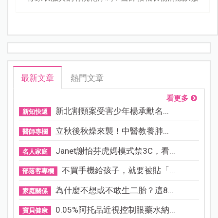
最新文章
熱門文章
看更多
新北割頸案受害少年楊承勳名...
新知快遞
立秋後秋燥來襲！中醫教養肺...
醫師專欄
Janet謝怡芬虎媽模式禁3C，看...
名人家庭
不買手機給孩子，就要被貼「...
部落客專欄
為什麼不想或不敢生二胎？這8...
家庭關係
0.05%阿托品近視控制眼藥水納...
寶貝健康