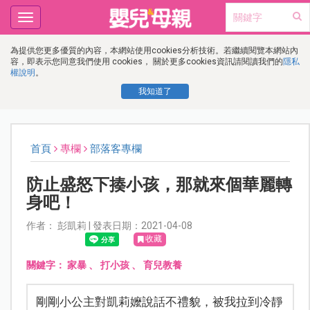
Toggle
navigation
為提供您更多優質的內容，本網站使用cookies分析技術。若繼續閱覽本網站內
容，即表示您同意我們使用 cookies， 關於更多cookies資訊請閱讀我們的
隱私
權說明
。
我知道了
首頁
專欄
部落客專欄
防止盛怒下揍小孩，那就來個華麗轉
身吧！
作者： 彭凱莉 | 發表日期：2021-04-08
收藏
關鍵字：
家暴
、
打小孩
、
育兒教養
剛剛小公主對凱莉嬤說話不禮貌，被我拉到冷靜