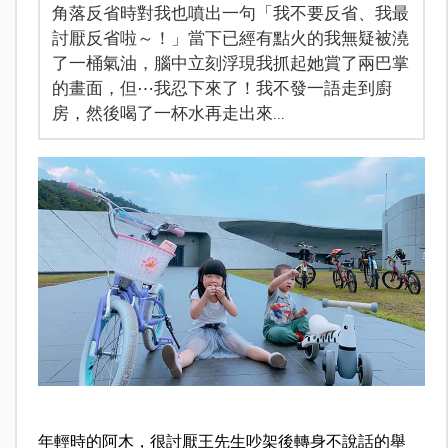
角落反省時對我也噴出一句「我不要反省、我最
討厭反省啦～！」當下已經有點火的我無疑被澆
了一桶氣油，腦中立刻浮現我抓起她賞了兩巴掌
的畫面，但⋯我忍下來了！我不發一語走到廚
房，然後喝了一杯水再走出來...
年輕時的阿木，很討厭王先生吵架後轉身不說話的舉