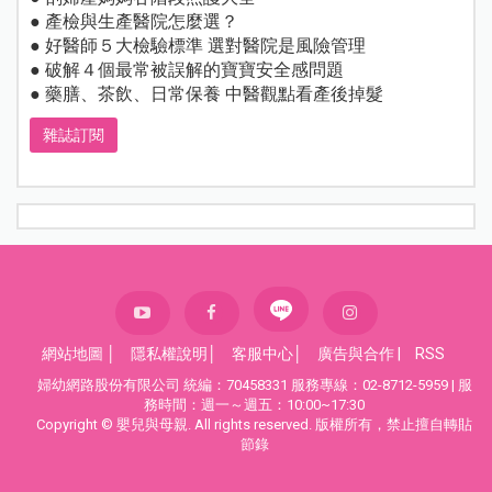
● 產檢與生產醫院怎麼選？
● 好醫師５大檢驗標準 選對醫院是風險管理
● 破解４個最常被誤解的寶寶安全感問題
● 藥膳、茶飲、日常保養 中醫觀點看產後掉髮
雜誌訂閱
網站地圖
│
隱私權說明
│
客服中心
│
廣告與合作
|
RSS
婦幼網路股份有限公司 統編：70458331 服務專線：02-8712-5959 | 服
務時間：週一～週五：10:00~17:30
Copyright © 嬰兒與母親. All rights reserved. 版權所有，禁止擅自轉貼
節錄