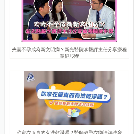
夫妻不孕成為新文明病？新光醫院李毅評主任分享療程
關鍵步驟
你家衣服真的有洗乾淨嗎？醫師教戰衣物清潔訣竅