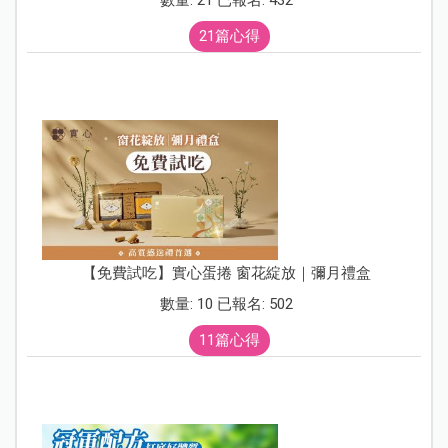
數量: 21 已報名: 432
21篇心得
【免費試吃】實心蛋捲 窗花綻放｜彌月禮盒
數量: 10 已報名: 502
11篇心得