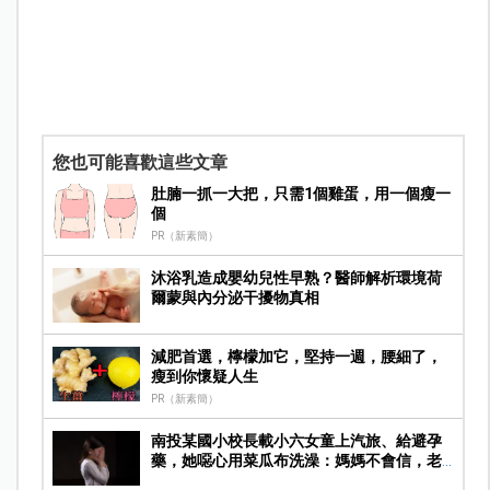
您也可能喜歡這些文章
肚腩一抓一大把，只需1個雞蛋，用一個瘦一
個
PR（新素簡）
沐浴乳造成嬰幼兒性早熟？醫師解析環境荷
爾蒙與內分泌干擾物真相
減肥首選，檸檬加它，堅持一週，腰細了，
瘦到你懷疑人生
PR（新素簡）
南投某國小校長載小六女童上汽旅、給避孕
藥，她噁心用菜瓜布洗澡：媽媽不會信，老
師很神聖…