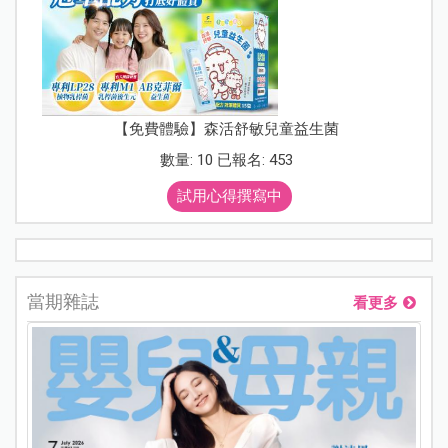
【免費體驗】森活舒敏兒童益生菌
數量: 10 已報名: 453
試用心得撰寫中
當期雜誌
看更多