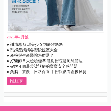
2026年7月號
● 謝沛恩 從甜美少女到優雅媽媽
● 剖婦產媽媽各階段照護大全
● 產檢與生產醫院怎麼選？
● 好醫師５大檢驗標準 選對醫院是風險管理
● 破解４個最常被誤解的寶寶安全感問題
● 藥膳、茶飲、日常保養 中醫觀點看產後掉髮
雜誌訂閱