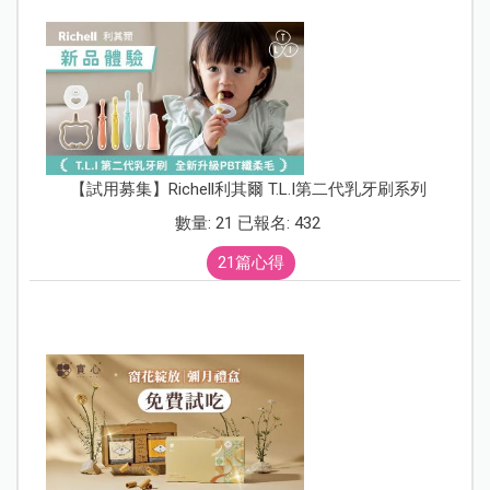
【試用募集】Richell利其爾 T.L.I第二代乳牙刷系列
數量: 21 已報名: 432
21篇心得