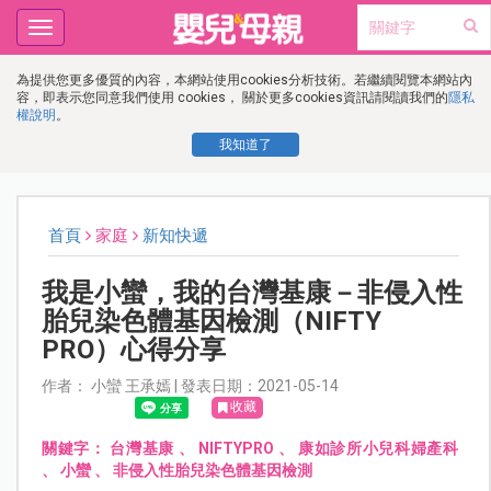
Toggle
navigation
為提供您更多優質的內容，本網站使用cookies分析技術。若繼續閱覽本網站內
容，即表示您同意我們使用 cookies， 關於更多cookies資訊請閱讀我們的
隱私
權說明
。
我知道了
首頁
家庭
新知快遞
我是小蠻，我的台灣基康－非侵入性
胎兒染色體基因檢測（NIFTY
PRO）心得分享
作者： 小蠻 王承嫣 | 發表日期：2021-05-14
收藏
關鍵字：
台灣基康
、
NIFTYPRO
、
康如診所小兒科婦產科
、
小蠻
、
非侵入性胎兒染色體基因檢測