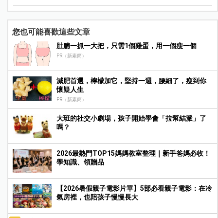
您也可能喜歡這些文章
肚腩一抓一大把，只需1個雞蛋，用一個瘦一個
PR（新素簡）
減肥首選，檸檬加它，堅持一週，腰細了，瘦到你
懷疑人生
PR（新素簡）
大班的社交小劇場，孩子開始學會「拉幫結派」了
嗎？
2026最熱門TOP15媽媽教室整理｜新手爸媽必收！
學知識、領贈品
【2026暑假親子電影片單】5部必看親子電影：在冷
氣房裡，也陪孩子慢慢長大