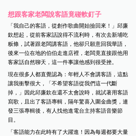
想跟客家老闆說客語竟碰軟釘子
「我自己的客語，從創作歌曲開始撿回來！」邱廉
欽想起，從前客家話說得不流利時，有次去新埔吃
粄條，試著跟老闆講客語，他卻只願意回我華語，
後來一位在地的伯伯走進店裡，老闆竟直接跟他用
客家話自然聊天，這一件事讓他感到很受挫。
現在很多人都直覺認為：年輕人不會講客語，這點
讓我衝擊很大，「不希望客語從我們這一代斷
掉，」因此邱廉欽在還不太會說時，就試著用客語
寫歌，且出了客語專輯，隔年驚喜入圍金曲獎，連
發三張專輯後，有人找他進電台主持客語音樂節
目。
「客語能力在此時有了大躍進！因為每週都要大量