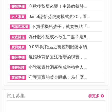
立秋後秋燥來襲！中醫教養肺...
醫師專欄
Janet謝怡芬虎媽模式禁3C，看...
名人家庭
不買手機給孩子，就要被貼「...
部落客專欄
為什麼不想或不敢生二胎？這8...
家庭關係
0.05%阿托品近視控制眼藥水納...
寶貝健康
晚婚晚育是無法改變的現實，...
醫師專欄
小說家青竹酒產後成半植物人...
產後照護
守護寶寶的黃金睡眠：為什麼...
專家專欄
試用募集
看更多