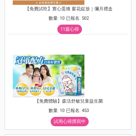
【免費試吃】實心蛋捲 窗花綻放｜彌月禮盒
數量: 10 已報名: 502
11篇心得
【免費體驗】森活舒敏兒童益生菌
數量: 10 已報名: 453
試用心得撰寫中