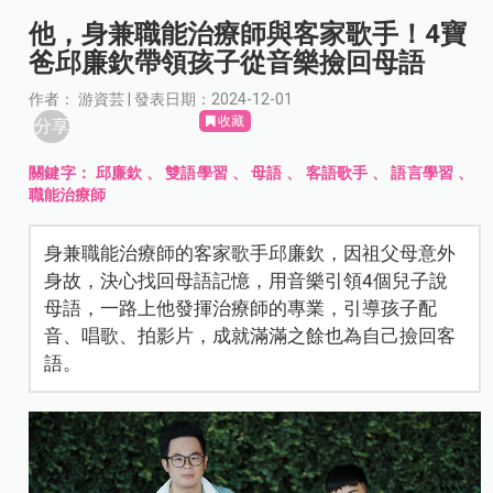
他，身兼職能治療師與客家歌手！4寶
爸邱廉欽帶領孩子從音樂撿回母語
作者： 游資芸 | 發表日期：2024-12-01
收藏
分享
關鍵字：
邱廉欽
、
雙語學習
、
母語
、
客語歌手
、
語言學習
、
職能治療師
身兼職能治療師的客家歌手邱廉欽，因祖父母意外
身故，決心找回母語記憶，用音樂引領4個兒子說
母語，一路上他發揮治療師的專業，引導孩子配
音、唱歌、拍影片，成就滿滿之餘也為自己撿回客
語。