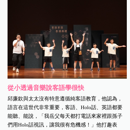
從小透過音樂說客語學很快
邱廉欽與太太沒有特意遵循純客語教育，他認為，
語言在這世代非常重要，客語、Holo話、英語都要
能聽、能說，「我岳父每天都打電話來家裡跟孫子
們用Holo話視訊，讓我很有危機感！」他打趣表