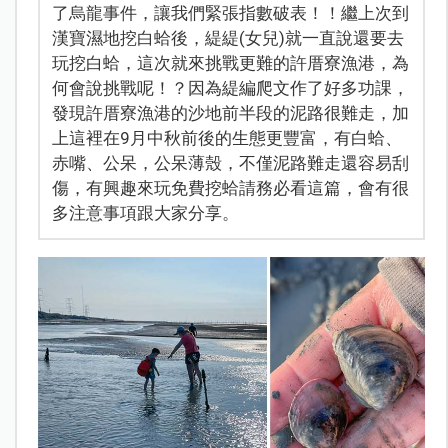
了烏龍事件，讓我們緊張指數破表！！繼上次到
漢寶濕地挖白蛤後，緹緹(女兒)就一直說還要去
玩挖白蛤，這次就來挑戰更難的許厝寮漁港，為
何會說挑戰呢！？因為緹編爬文作了好多功課，
發現許厝寮漁港的沙地前半段的泥路很難走，加
上這裡在9月中秋前後的生態更豐富，有白蛤、
赤嘴、公呆，公呆薄殼，不僅泥路難走還容易刮
傷，有興趣來玩免費挖蛤請務必看這篇，會有很
多注意事項跟大家分享。