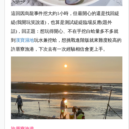
這回因烏龍事件挖大約1小時，但最開心的還是找回緹
緹(我開玩笑說道)，也算是測試緹緹臨場反應(題外
話)，回正題：想玩得開心、不在乎挖白蛤量多不多就
到
漢寶濕地
玩水兼挖蛤，想挑戰進階版就來難度較高的
許厝寮漁港，下次去有一次經驗相信會更上手。
許厝寮漁港