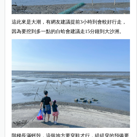
這此來是大潮，有網友建議提前3小時到會較好行走，
因為要挖到多一點的白蛤會建議走15分鐘到大沙洲。
階梯長滿蚵殼，這個地方要穿鞋才行，緹緹穿的預備要