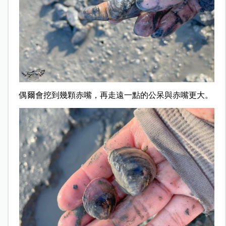
偶爾會挖到幾顆赤嘴，再走遠一點的公呆與赤嘴更大。