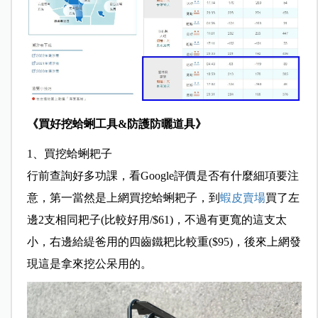
《買好挖蛤蜊工具&防護防曬道具》
1、買挖蛤蜊耙子
行前查詢好多功課，看Google評價是否有什麼細項要注
意，第一當然是上網買挖蛤蜊耙子，到
蝦皮賣場
買了左
邊2支相同耙子(比較好用/$61)，不過有更寬的這支太
小，右邊給緹爸用的四齒鐵耙比較重($95)，後來上網發
現這是拿來挖公呆用的。