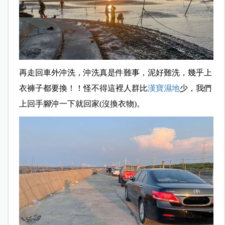
再走回車外沖洗，沖洗真是件難事，泥好難洗，幾乎上
衣褲子都要換！！怪不得這裡人群比
漢寶濕地
少，我們
上回手腳沖一下就回家(沒換衣物)。