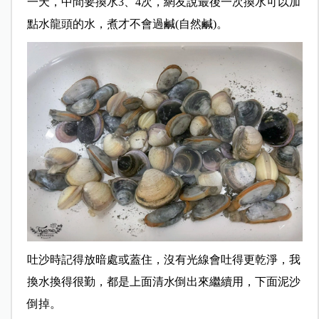
一天，中間要換水3、4次，網友說最後一次換水可以加
點水龍頭的水，煮才不會過鹹(自然鹹)。
吐沙時記得放暗處或蓋住，沒有光線會吐得更乾淨，我
換水換得很勤，都是上面清水倒出來繼續用，下面泥沙
倒掉。