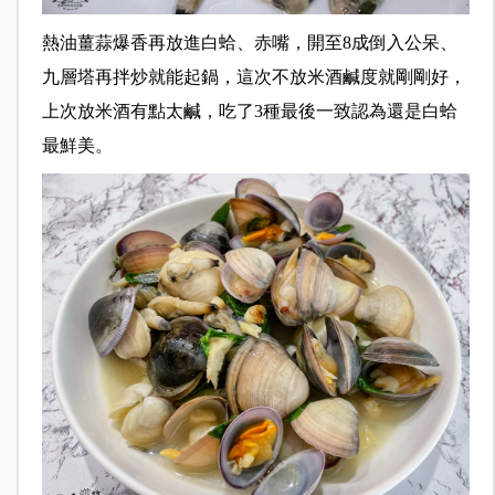
熱油薑蒜爆香再放進白蛤、赤嘴，開至8成倒入公呆、
九層塔再拌炒就能起鍋，這次不放米酒鹹度就剛剛好，
上次放米酒有點太鹹，吃了3種最後一致認為還是白蛤
最鮮美。