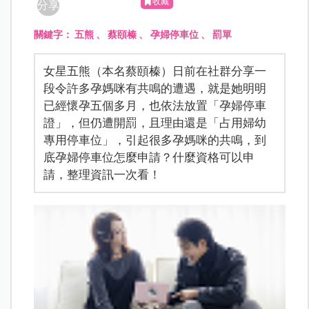
收藏
分享
關鍵字：
五熊
、
蔡頤榛
、
孕婦停車位
、
罰單
女星五熊（本名蔡頤榛）日前在社群分享一
段令許多孕媽咪有共鳴的遭遇，就是她明明
已經懷孕五個多月，也依法放置「孕婦停車
證」，但仍遭開罰，且理由還是「占用婦幼
專用停車位」，引起很多孕媽咪的共鳴，到
底孕婦停車位怎麼申請？什麼資格可以申
請，整理資訊一次看！