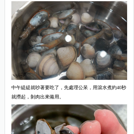
中午緹緹就吵著要吃了，先處理公呆，用滾水煮約40秒
就撈起，剝肉出來備用。