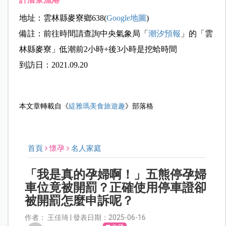
地址：雲林縣麥寮鄉638(
Google地圖
)
備註：前往時間請查詢中央氣象局「
潮汐預報
」的「雲
林縣麥寮」低潮前2小時+後3小時是挖蛤時間
到訪日：2021.09.20
本文章轉載自《
緹雅瑪美食旅遊趣
》部落格
首頁
懷孕
名人家庭
「我是真的孕婦啊！」五熊停孕婦
車位竟被開罰？正確使用停車證卻
被開罰怎麼申訴呢？
作者： 王佳琦 | 發表日期：2025-06-16