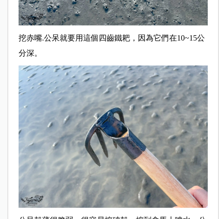
挖赤嘴.公呆就要用這個四齒鐵耙，因為它們在10~15公
分深。