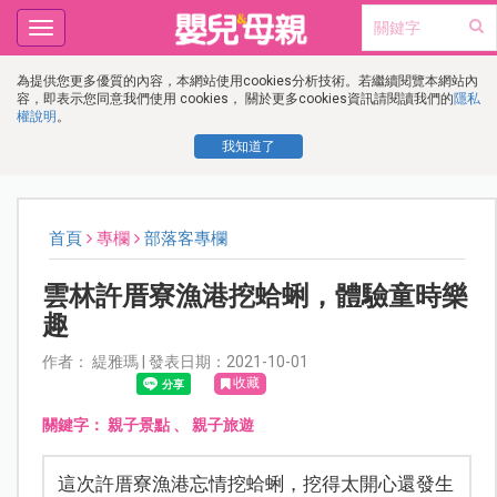
Toggle
navigation
為提供您更多優質的內容，本網站使用cookies分析技術。若繼續閱覽本網站內
容，即表示您同意我們使用 cookies， 關於更多cookies資訊請閱讀我們的
隱私
權說明
。
我知道了
首頁
專欄
部落客專欄
雲林許厝寮漁港挖蛤蜊，體驗童時樂
趣
作者： 緹雅瑪 | 發表日期：2021-10-01
收藏
關鍵字：
親子景點
、
親子旅遊
這次許厝寮漁港忘情挖蛤蜊，挖得太開心還發生