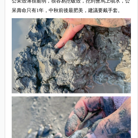
公呆殼薄很脆弱，很容易挖破殼，挖到會馬上噴水，公
呆壽命只有1年，中秋前後最肥美，建議要戴手套。