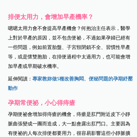
排便太用力，會增加早產機率？
嗯嗯太用力會不會提高早產機會？何抱治主任表示，醫學
上對於早產的原因，並不包含便祕，不過如果孕婦已經有
一些問題，例如前置胎盤、子宮頸閉鎖不全、習慣性早產
等，或是懷雙胞胎，在排便過程中太過用力，也可能會增
加早產或早期破水機率。
延伸閱讀：
專家教妳做5種改善胸悶、便秘問題的孕期紓壓
動作
孕期常便祕，小心得痔瘡
孕期便祕會增加得痔瘡的機會，痔瘡是肛門附近皮下小靜
脈曲張變成一團而造成，大一點會露出肛門口。主要因為
有便祕的人每次排便都要用力，很容易影響這些小靜脈擴