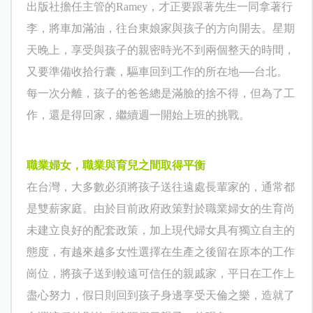
出版社擔任主管的
Rame
y
，才正要跟著先生一同拿著行
李，將車加滿油，往台東娘家與孩子的方向開去。星期
天晚上，享受與孩子的親密時光不到兩個整天的時間，
又要準備收拾行囊，驅車回到工作的所在地──台北。
每一次分離，孩子的爸爸總是滿臉的捨不得，但為了工
作，還是得回家，繼續週一開始上班的挑戰。
職業婦女，職業與育兒之間取得平衡
在台灣，大多數必須將孩子送往遠處長輩家的，通常都
是雙薪家庭。由於目前政府政策對於職業婦女的生育尚
未建立良好的配套政策，加上現代婦女具有獨立自主的
態度，有越來越多女性選擇在生產之後留在原本的工作
崗位，將孩子送到較遠可信任的親戚家，平日在工作上
盡心努力，假日則回到孩子身邊享受天倫之樂，造就了