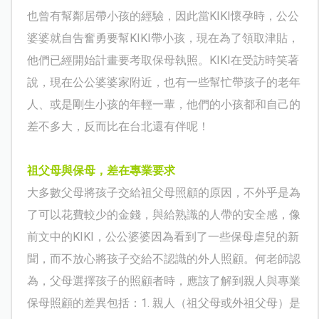
也曾有幫鄰居帶小孩的經驗，因此當
KIKI
懷孕時，公公
婆婆就自告奮勇要幫
KIKI
帶小孩，現在為了領取津貼，
他們已經開始計畫要考取保母執照。
KIKI
在受訪時笑著
說，現在公公婆婆家附近，也有一些幫忙帶孩子的老年
人、或是剛生小孩的年輕一輩，他們的小孩都和自己的
差不多大，反而比在台北還有伴呢！
祖父母與保母，差在專業要求
大多數父母將孩子交給祖父母照顧的原因，不外乎是為
了可以花費較少的金錢，與給熟識的人帶的安全感，像
前文中的
KIKI
，公公婆婆因為看到了一些保母虐兒的新
聞，而不放心將孩子交給不認識的外人照顧。何老師認
為，父母選擇孩子的照顧者時，應該了解到親人與專業
保母照顧的差異包括：
1.
親人（祖父母或外祖父母）是