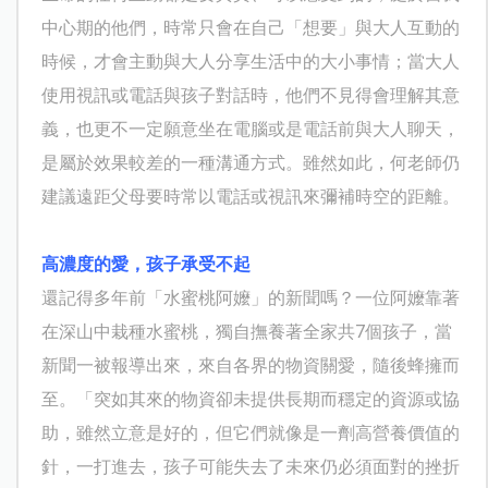
中心期的他們，時常只會在自己「想要」與大人互動的
時候，才會主動與大人分享生活中的大小事情；當大人
使用視訊或電話與孩子對話時，他們不見得會理解其意
義，也更不一定願意坐在電腦或是電話前與大人聊天，
是屬於效果較差的一種溝通方式。雖然如此，何老師仍
建議遠距父母要時常以電話或視訊來彌補時空的距離。
高濃度的愛，孩子承受不起
還記得多年前「水蜜桃阿嬤」的新聞嗎？一位阿嬤靠著
在深山中栽種水蜜桃，獨自撫養著全家共
7
個孩子，當
新聞一被報導出來，來自各界的物資關愛，隨後蜂擁而
至。「突如其來的物資卻未提供長期而穩定的資源或協
助，雖然立意是好的，但它們就像是一劑高營養價值的
針，一打進去，孩子可能失去了未來仍必須面對的挫折