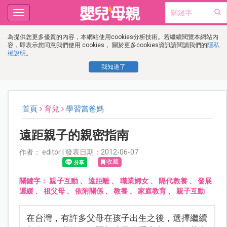
Toggle
navigation
為提供您更多優質的內容，本網站使用cookies分析技術。若繼續閱覽本網站內
容，即表示您同意我們使用 cookies， 關於更多cookies資訊請閱讀我們的
隱私
權說明
。
我知道了
首頁
育兒
學習當爸媽
遠距親子的親密指南
作者： editor | 發表日期：2012-06-07
收藏
關鍵字：
親子互動
、
遠距離
、
職業婦女
、
隔代教養
、
發展
遲緩
、
祖父母
、
依附關係
、
教養
、
家庭教育
、
親子互動
在台灣，有許多父母在孩子出生之後，選擇繼續