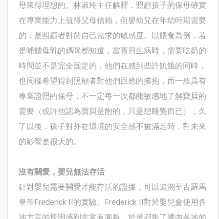
母來得理想的。林淑玲主任解釋，照顧孩子的保母確實
在專業能力上值得父母信賴，但嬰幼兒在年幼時期需要
的，是照顧者對於自己需求的敏感度。以餵食為例，若
是哺餵母乳的媽咪都知道，當寶貝生病時，需要吃奶的
時間並不是完全固定的，他們在感到些許飢餓的同時，
也同樣希望得到照顧者對他們回應的擁抱，而一般具有
專業證照的保母，不一定每一次都能敏感地了解寶貝的
需要（或許他認為寶貝是飽的，只是想睡覺而已），久
了以後，孩子對外在環境的安全感不被滿足時，對未來
的影響是很大的。
沒有關愛，嬰兒無法存活
針對嬰兒需要關愛才能存活的證據，可以追溯至古羅馬
皇帝
Frederick II
的實驗。
Frederick II
對於嬰兒會使用各
地方言的原因感到非常有興趣，於是召集了國內各地的