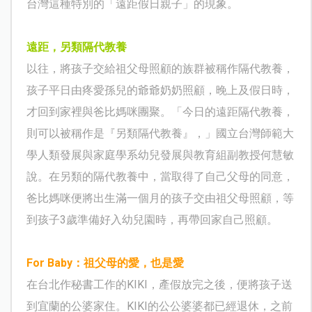
台灣這種特別的「遠距假日親子」的現象。
遠距，另類隔代教養
以往，將孩子交給祖父母照顧的族群被稱作隔代教養，
孩子平日由疼愛孫兒的爺爺奶奶照顧，晚上及假日時，
才回到家裡與爸比媽咪團聚。「今日的遠距隔代教養，
則可以被稱作是『另類隔代教養』，」國立台灣師範大
學人類發展與家庭學系幼兒發展與教育組副教授何慧敏
說。在另類的隔代教養中，當取得了自己父母的同意，
爸比媽咪便將出生滿一個月的孩子交由祖父母照顧，等
到孩子
3
歲準備好入幼兒園時，再帶回家自己照顧。
For Baby
：祖父母的愛，也是愛
在台北作秘書工作的
KIKI
，產假放完之後，便將孩子送
到宜蘭的公婆家住。
KIKI
的公公婆婆都已經退休，之前