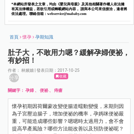
*本網站所發表之文章，均由《嬰兒與母親》及其他相關著作權人依法擁
有其法律權益，若欲引用或轉載網站內容， 請與本公司來信接洽，違者將
依法處理。聯絡信箱：
webservice@mababy.com
首頁
懷孕
孕期知識
肚子大，不敢用力嗯？緩解孕婦便祕，
有妙招！
作者： 林嬪嬙 | 發表日期：2017-10-25
收藏
分享
關鍵字：
孕婦
、
便祕
、
痔瘡
懷孕初期因荷爾蒙改變使腸道蠕動變慢，末期則因
為子宮壓迫腸子，增加便祕的機率，孕媽咪便祕嚴
重，可能造成哪些影響？嗯嗯時太過用力，會不會
提高早產風險？哪些方法能改善以及預防便祕呢？