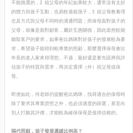
不能挑選的，
2.
祖父母的年紀如果較大，通常沒有太好
的體力與孩子互動，也易較過寵孫子，
3.
祖父母教養理
念及方式與父母不同時的溝通問題；而保母面對孩子的
父母，就像是面對顧客，屬於互惠關係，因此當然較能
聽取客戶的要求，如果爸比媽咪對於孩子的發展較為要
求，希望孩子能得到較專業的照顧，那麼選擇保母會比
年長的老人家來得理想。不過，最好還是要先區辨與評
估孩子的特質與需求，再決定選擇（外）祖父母或保
母。
即便如此，何老師仍提醒爸比媽咪，找尋適合的保母時
除了要求其專業證照之外，也必須適度的篩選，甚至向
別人打聽其評價，才能較為確保保母是值得信賴的。
隔代照顧，孩子發展遲緩比例高？