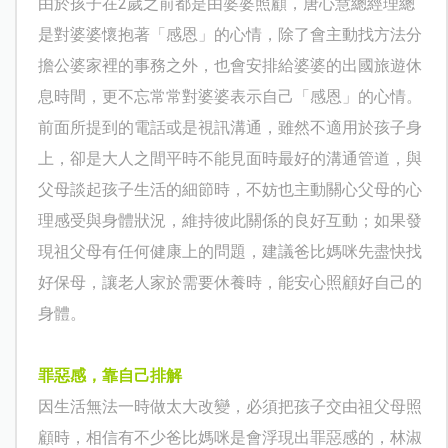
由於孩子在
2
歲之前都是由婆婆照顧，唐心慧總經理總
是對婆婆懷抱著「感恩」的心情，除了會主動找方法分
擔公婆家裡的事務之外，也會安排給婆婆的出國旅遊休
息時間，更不忘常常對婆婆表示自己「感恩」的心情。
前面所提到的電話或是視訊溝通，雖然不適用於孩子身
上，卻是大人之間平時不能見面時最好的溝通管道，與
父母談起孩子生活的細節時，不妨也主動關心父母的心
理感受與身體狀況，維持彼此關係的良好互動；如果發
現祖父母有任何健康上的問題，建議爸比媽咪先盡快找
好保母，讓老人家於需要休養時，能安心照顧好自己的
身體。
罪惡感，靠自己排解
因生活無法一時做太大改變，必須把孩子交由祖父母照
顧時，相信有不少爸比媽咪是會浮現出罪惡感的，林淑