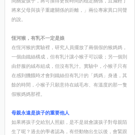
間關愛孩子，將可換得更長時間的穩定關係，且減輕了
將來父母與孩子重建關係的距離，」兩位專家異口同聲
的說。
恆河猴，有乳不一定是娘
在恆河猴的實驗裡，研究人員擺放了兩個假的猴媽媽，
一個由鐵絲構成，但有乳汁讓小猴子可以吸；另一個則
由舒服的絨布組成，但沒有乳汁。實驗中，小猴子只有
在感到饑餓時才會到鐵絲但有乳汁的「媽媽」身邊，其
餘的時間，小猴子只願意待在絨毛布、有溫度的那一隻
假猴媽媽那裡。
母親永遠是孩子的重要他人
如果將孩子交給別人照顧，是不是就會讓孩子對母親陌
生了呢？過去的學者認為，有些動物出生以後，會緊跟