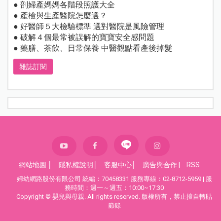
● 剖婦產媽媽各階段照護大全
● 產檢與生產醫院怎麼選？
● 好醫師５大檢驗標準 選對醫院是風險管理
● 破解４個最常被誤解的寶寶安全感問題
● 藥膳、茶飲、日常保養 中醫觀點看產後掉髮
雜誌訂閱
網站地圖
│
隱私權說明
│
客服中心
│
廣告與合作
|
RSS
婦幼網路股份有限公司 統編：70458331 服務專線：02-8712-5959 | 服
務時間：週一～週五：10:00~17:30
Copyright © 嬰兒與母親. All rights reserved. 版權所有，禁止擅自轉貼
節錄