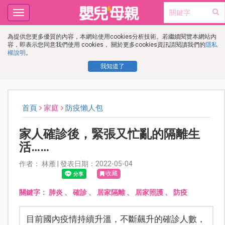
Toggle
navigation
為提供您更多優質的內容，本網站使用cookies分析技術。若繼續閱覽本網站內
容，即表示您同意我們使用 cookies， 關於更多cookies資訊請閱讀我們的
隱私
權說明
。
我知道了
首頁
家庭
防疫懶人包
家人確診後，緊張又忙亂的隔離生
活……
作者： 林雁 | 發表日期：2022-05-04
收藏
關鍵字：
肺炎
、
確診
、
居家隔離
、
居家照護
、
防疫
目前國內疫情持續升溫，不斷飆升的確診人數，