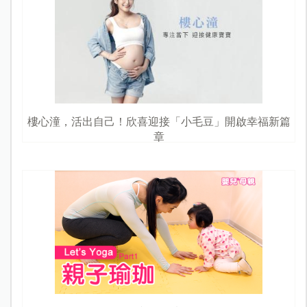
樓心潼，活出自己！欣喜迎接「小毛豆」開啟幸福新篇
章