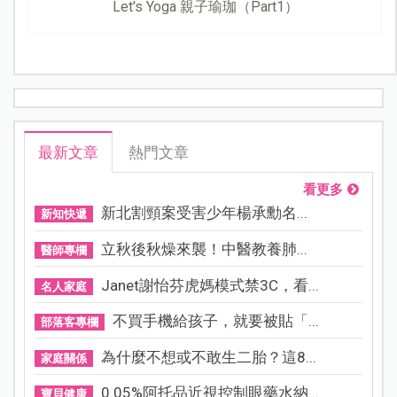
Let's Yoga 親子瑜珈（Part1）
最新文章
熱門文章
看更多
新北割頸案受害少年楊承勳名...
新知快遞
立秋後秋燥來襲！中醫教養肺...
醫師專欄
Janet謝怡芬虎媽模式禁3C，看...
名人家庭
不買手機給孩子，就要被貼「...
部落客專欄
為什麼不想或不敢生二胎？這8...
家庭關係
0.05%阿托品近視控制眼藥水納...
寶貝健康