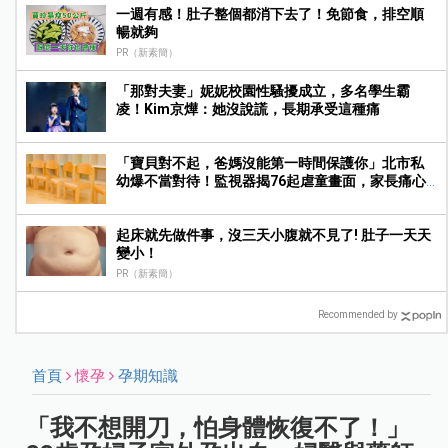
一週有感！肚子整個都消下去了！免節食，排空順
暢就夠
PR（新素簡）
「那對夫妻」妮妮校園性騷擾成立，多名學生霸
凌！Kim京燁：她沒說謊，長期承受這種痛
「寶貝對不起，爸媽沒能第一時間保護你」北市私
幼爆不當對待！監視器揭76起虐童畫面，家長痛心
提告
起床就先做件事，沒三天小腹就不見了! 肚子一天天
變小！
PR（新素簡）
Recommended by
首頁
懷孕
孕期知識
「我不想開刀，怕身體恢復不了！」