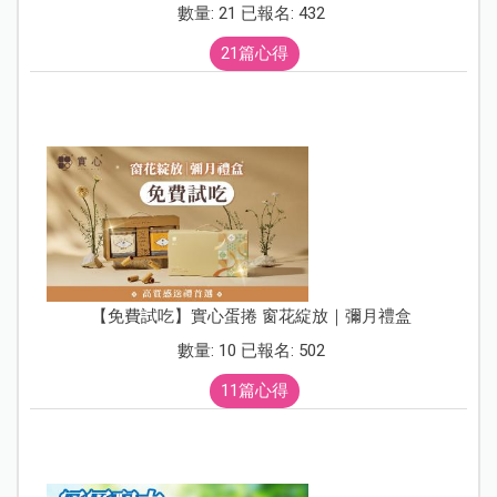
數量: 21 已報名: 432
21篇心得
【免費試吃】實心蛋捲 窗花綻放｜彌月禮盒
數量: 10 已報名: 502
11篇心得