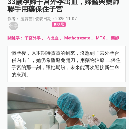
33歲孕婦子宮外孕出血，婦醫與藥師
聯手用藥保住子宮
作者： 游資芸 | 發表日期：2025-11-07
收藏
分享
關鍵字：
子宮外孕
、
內出血
、
Methotrexate
、
MTX
、
藥師
懷孕後，原本期待寶寶的到來，沒想到子宮外孕合
併內出血，她仍希望避免開刀，用藥物治療……保住
子宮的那一刻，讓她期盼，未來能再次迎接新生命
的來到。