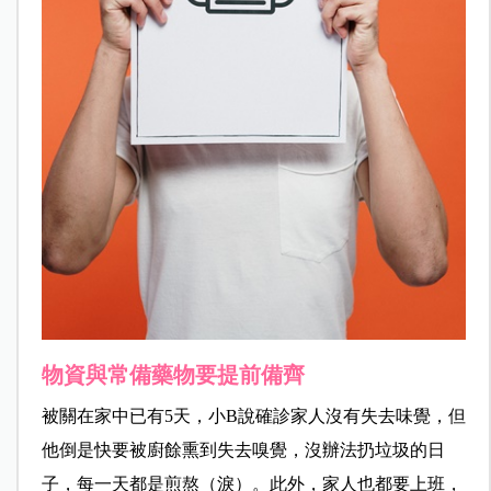
物資與常備藥物要提前備齊
被關在家中已有5天，小B說確診家人沒有失去味覺，但
他倒是快要被廚餘熏到失去嗅覺，沒辦法扔垃圾的日
子，每一天都是煎熬（淚）。此外，家人也都要上班，