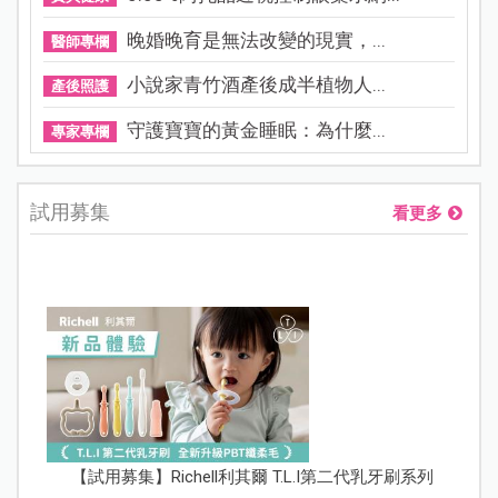
晚婚晚育是無法改變的現實，...
醫師專欄
小說家青竹酒產後成半植物人...
產後照護
守護寶寶的黃金睡眠：為什麼...
專家專欄
試用募集
看更多
【試用募集】Richell利其爾 T.L.I第二代乳牙刷系列