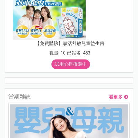
【免費體驗】森活舒敏兒童益生菌
數量: 10 已報名: 453
試用心得撰寫中
當期雜誌
看更多