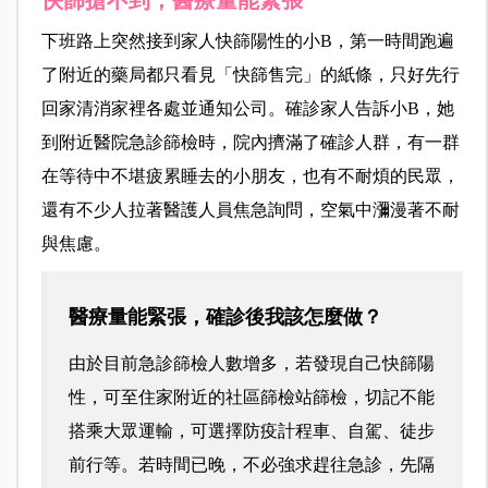
快篩搶不到，醫療量能緊張
下班路上突然接到家人快篩陽性的小B，第一時間跑遍
了附近的藥局都只看見「快篩售完」的紙條，只好先行
回家清消家裡各處並通知公司。確診家人告訴小B，她
到附近醫院急診篩檢時，院內擠滿了確診人群，有一群
在等待中不堪疲累睡去的小朋友，也有不耐煩的民眾，
還有不少人拉著醫護人員焦急詢問，空氣中瀰漫著不耐
與焦慮。
醫療量能緊張，確診後我該怎麼做？
由於目前急診篩檢人數增多，若發現自己快篩陽
性，可至住家附近的社區篩檢站篩檢，切記不能
搭乘大眾運輸，可選擇防疫計程車、自駕、徒步
前行等。若時間已晚，不必強求趕往急診，先隔