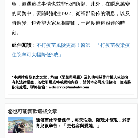
容，遭遇這些事情也並非他們所願。此外，在瞬息萬變
的局勢中，要隨時關注1922、衛福部發佈的消息，以及
時應變。也希望大家互相體恤，一起度過這艱難的時
刻。
延伸閱讀
：
不打疫苗風險更高！醫師：「打疫苗後染疫
住院率可大幅降低5成」
*本網站所發表之文章，均由《嬰兒與母親》及其他相關著作權人依法擁
有其法律權益，若欲引用或轉載網站內容， 請與本公司來信接洽，違者將
依法處理。聯絡信箱：
webservice@mababy.com
您也可能喜歡這些文章
陳傑憲休季當保母，每天洗澡、陪玩才發現，老婆
育兒很辛苦：「 更包容與愛她。」