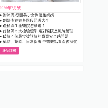
2026年7月號
● 謝沛恩 從甜美少女到優雅媽媽
● 剖婦產媽媽各階段照護大全
● 產檢與生產醫院怎麼選？
● 好醫師５大檢驗標準 選對醫院是風險管理
● 破解４個最常被誤解的寶寶安全感問題
● 藥膳、茶飲、日常保養 中醫觀點看產後掉髮
雜誌訂閱