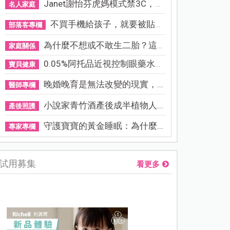
Janet謝怡芬虎媽模式禁3C，看...
名人家庭
不買手機給孩子，就要被貼「...
部落客專欄
為什麼不想或不敢生二胎？這8...
家庭關係
0.05%阿托品近視控制眼藥水納...
寶貝健康
晚婚晚育是無法改變的現實，...
醫師專欄
小說家青竹酒產後成半植物人...
產後照護
守護寶寶的黃金睡眠：為什麼...
專家專欄
試用募集
看更多