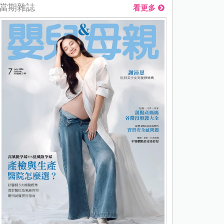
當期雜誌
看更多