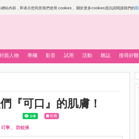
站內容，即表示您同意我們使用 cookies， 關於更多cookies資訊請閱讀我們的
隱
封面人物
專欄
影音
試用
活動
雜誌
搜尋好醫
貝們『可口』的肌膚！
收藏
、
叮寧
、
防蚊液