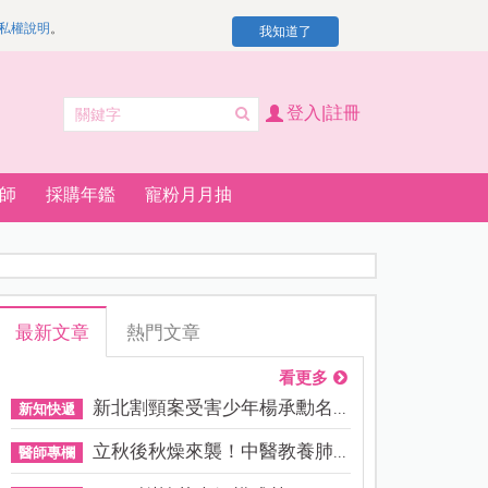
私權說明
。
我知道了
登入|註冊
師
採購年鑑
寵粉月月抽
最新文章
熱門文章
看更多
新北割頸案受害少年楊承勳名...
新知快遞
立秋後秋燥來襲！中醫教養肺...
醫師專欄