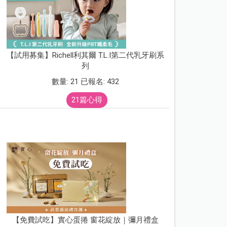
【試用募集】Richell利其爾 T.L.I第二代乳牙刷系
列
數量: 21 已報名: 432
21篇心得
【免費試吃】實心蛋捲 窗花綻放｜彌月禮盒