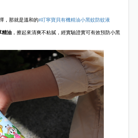
擇，那就是溫和的
#叮寧寶貝有機精油小黑蚊防蚊液
檬草精油
，擦起來清爽不粘膩，經實驗證實可有效預防小黑