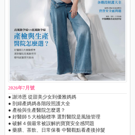
2026年7月號
● 謝沛恩 從甜美少女到優雅媽媽
● 剖婦產媽媽各階段照護大全
● 產檢與生產醫院怎麼選？
● 好醫師５大檢驗標準 選對醫院是風險管理
● 破解４個最常被誤解的寶寶安全感問題
● 藥膳、茶飲、日常保養 中醫觀點看產後掉髮