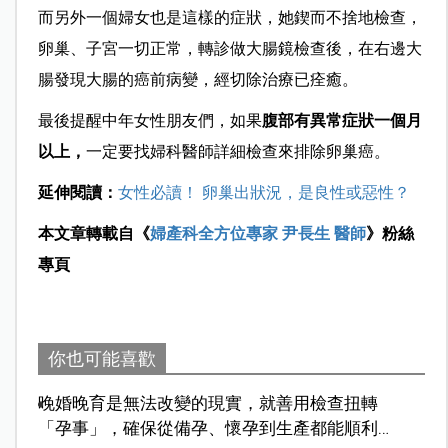
而另外一個婦女也是這樣的症狀，她鍥而不捨地檢查，
卵巢、子宮一切正常，轉診做大腸鏡檢查後，在右邊大
腸發現大腸的癌前病變，經切除治療已痊癒。
最後提醒中年女性朋友們，如果
腹部有異常症狀一個月
以上，
一定要找婦科醫師詳細檢查來排除卵巢癌。
延伸閱讀：
女性必讀！ 卵巢出狀況，是良性或惡性？
本文章轉載自《
婦產科全方位專家 尹長生 醫師
》粉絲
專頁
你也可能喜歡
晚婚晚育是無法改變的現實，就善用檢查扭轉
「孕事」，確保從備孕、懷孕到生產都能順利前