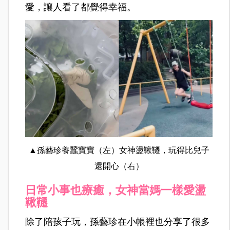
愛，讓人看了都覺得幸福。
▲孫藝珍養蠶寶寶（左）女神盪鞦韆，玩得比兒子
還開心（右）
日常小事也療癒，女神當媽一樣愛盪
鞦韆
除了陪孩子玩，孫藝珍在小帳裡也分享了很多