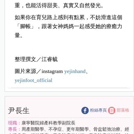
重，也能活得甜美、真實又自然發光。
如果你在育兒路上感到有點累，不妨滑進這個
「腳帳」，跟著女神媽媽一起感受她的療癒力
量。
整理撰文／江睿毓
圖片來源／instagram
yejinhand
、
yejinfoot_official
尹長生
粉絲專頁
部落格
現職：
康寧醫院婦產科教學副院長
專長：
周產期醫學、不孕症、更年期醫學、骨盆鬆弛治療、經