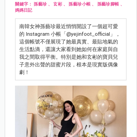
關鍵字：
孫藝珍
、
玄彬
、
孫藝珍小帳
、
孫藝珍腳帳
、
媽媽日記
南韓女神孫藝珍最近悄悄開設了一個超可愛
的 Instagram 小帳「@yejinfoot_official」，
這個帳號不僅展現了她最真實、最貼地氣的
生活點滴，還讓大家看到她如何在家庭與自
我之間取得平衡。特別是她和玄彬的寶貝兒
子意外出聲的甜蜜片段，根本是現實版偶像
劇！