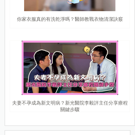
你家衣服真的有洗乾淨嗎？醫師教戰衣物清潔訣竅
夫妻不孕成為新文明病？新光醫院李毅評主任分享療程
關鍵步驟