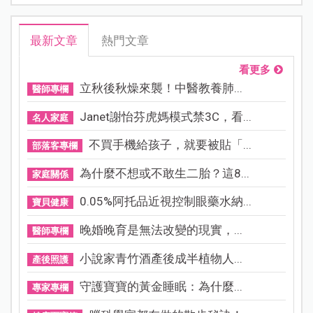
最新文章
熱門文章
看更多
立秋後秋燥來襲！中醫教養肺...
醫師專欄
Janet謝怡芬虎媽模式禁3C，看...
名人家庭
不買手機給孩子，就要被貼「...
部落客專欄
為什麼不想或不敢生二胎？這8...
家庭關係
0.05%阿托品近視控制眼藥水納...
寶貝健康
晚婚晚育是無法改變的現實，...
醫師專欄
小說家青竹酒產後成半植物人...
產後照護
守護寶寶的黃金睡眠：為什麼...
專家專欄