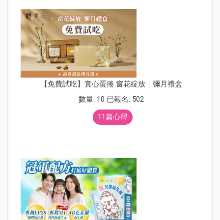
【免費試吃】實心蛋捲 窗花綻放｜彌月禮盒
數量: 10 已報名: 502
11篇心得