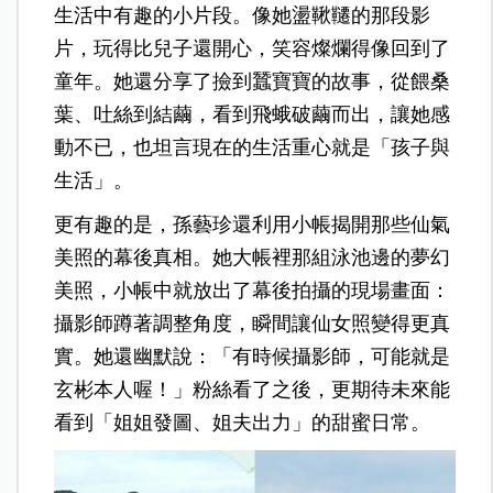
生活中有趣的小片段。像她盪鞦韆的那段影
片，玩得比兒子還開心，笑容燦爛得像回到了
童年。她還分享了撿到蠶寶寶的故事，從餵桑
葉、吐絲到結繭，看到飛蛾破繭而出，讓她感
動不已，也坦言現在的生活重心就是「孩子與
生活」。
更有趣的是，孫藝珍還利用小帳揭開那些仙氣
美照的幕後真相。她大帳裡那組泳池邊的夢幻
美照，小帳中就放出了幕後拍攝的現場畫面：
攝影師蹲著調整角度，瞬間讓仙女照變得更真
實。她還幽默說：「有時候攝影師，可能就是
玄彬本人喔！」粉絲看了之後，更期待未來能
看到「姐姐發圖、姐夫出力」的甜蜜日常。