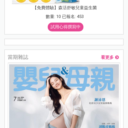
【免費體驗】森活舒敏兒童益生菌
數量: 10 已報名: 453
試用心得撰寫中
當期雜誌
看更多