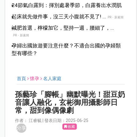
行
24節氣白露到：揮別處暑季節，白露養出水潤肌
起床就先做件事，沒三天小腹就不見了! ...
PR・新素簡
減肥首選，檸檬加它，堅持一週，腰細了，...
PR・新素簡
孕婦出國旅遊要注意什麼？不適合出國的孕婦類
型有哪些？
首頁
懷孕
名人家庭
孫藝珍「腳帳」幽默曝光！甜豆奶
音讓人融化，玄彬御用攝影師日
常，甜到像偶像劇
作者： 江睿毓 | 發表日期：2025-06-25
收藏
分享