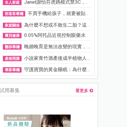
Janet謝怡芬虎媽模式禁3C，看...
名人家庭
不買手機給孩子，就要被貼「...
部落客專欄
為什麼不想或不敢生二胎？這8...
家庭關係
0.05%阿托品近視控制眼藥水納...
寶貝健康
晚婚晚育是無法改變的現實，...
醫師專欄
小說家青竹酒產後成半植物人...
產後照護
守護寶寶的黃金睡眠：為什麼...
專家專欄
試用募集
看更多