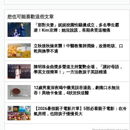
您也可能喜歡這些文章
「那對夫妻」妮妮校園性騷擾成立，多名學生霸
凌！Kim京燁：她沒說謊，長期承受這種痛
立秋後秋燥來襲！中醫教養肺潤燥，改善乾咳、口
乾與換季不適
陳明珠金曲獎多聲道主持驚艷全場，「講好母語，
學英文很簡單！」一方法教孩子英語精通
12歲男童深夜喝中藥竟誤吞湯匙，劇痛口水無法
吞！異物卡食道，4狀況快送醫
【2026暑假親子電影片單】5部必看親子電影：在冷
氣房裡，也陪孩子慢慢長大