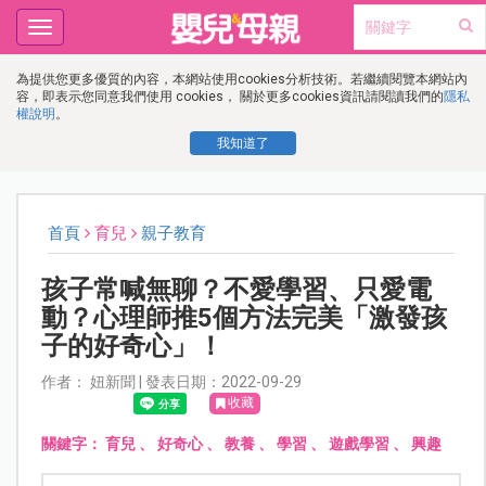
Toggle
navigation
為提供您更多優質的內容，本網站使用cookies分析技術。若繼續閱覽本網站內
容，即表示您同意我們使用 cookies， 關於更多cookies資訊請閱讀我們的
隱私
權說明
。
我知道了
首頁
育兒
親子教育
孩子常喊無聊？不愛學習、只愛電
動？心理師推5個方法完美「激發孩
子的好奇心」！
作者： 妞新聞 | 發表日期：2022-09-29
收藏
關鍵字：
育兒
、
好奇心
、
教養
、
學習
、
遊戲學習
、
興趣