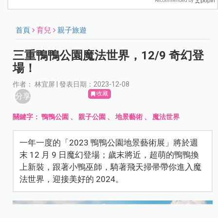
Recommended by
首頁
育兒
親子旅遊
三重鴨鴨公園魔法世界，12/9 奇幻登
場！
作者： 林宜屏 | 發表日期：2023-12-08
收藏
分享
關鍵字：
鴨鴨公園
、
親子公園
、
地景藝術
、
魔法世界
一年一度的「2023 鴨鴨公園地景藝術展」將於週
末 12 月 9 日魔幻登場；歲末將近，超萌的鴨鴨換
上新裝，跟著小鴨巫師，騎著飛天掃帚帶你進入魔
法世界，迎接美好的 2024。