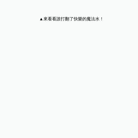
▲來看看誰打翻了快樂的魔法水！
鄰近民眾王先生表示，很常到河濱公園散步呼吸新鮮空
氣，每到冬季都會特別來看看鴨鴨公園地景藝術展覽。尤
其這幾天看到公園開始在布展，而且風格都不一樣，很期
待看到完整的作品。而吳小姐則表示每次展覽活動都非常
精采，都會帶小朋友來免費體驗及放電，晚上會散步到堤
防上的景觀臺看光雕秀，感受不同氛圍。
再次邀請市民朋友相約週末一起到三重區鴨鴨公園，參與
新北河濱期間限定的冬日盛宴，沉浸在魔法的世界裡，開
心的闖關拿好禮，帶著充滿歡笑與美好的回憶快樂回家
去。