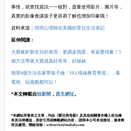
事情，就查找資訊一一核對，盡量使用影片、圖片等，
真實的影像會讓孩子更容易了解也增加印象哦！
資料來源：
琪琪心理師在美國的育兒生活筆記
延伸閱讀：
大寶嫉妒新生兒的表現：更調皮搗蛋、有返嬰現象！5
個方法帶著大寶成為好哥哥、好姊姊
簡單8個方法在家帶孩子做「SEL情緒教育學習」，看
電視、玩遊戲都可以！
*本文轉載自
妞新聞
，
原文網址
。
*本網站所發表之文章，均由《嬰兒與母親》及其他相關著作權人依法擁
有其法律權益，若欲引用或轉載網站內容， 請與本公司來信接洽，違者將
依法處理。聯絡信箱：
webservice@mababy.com