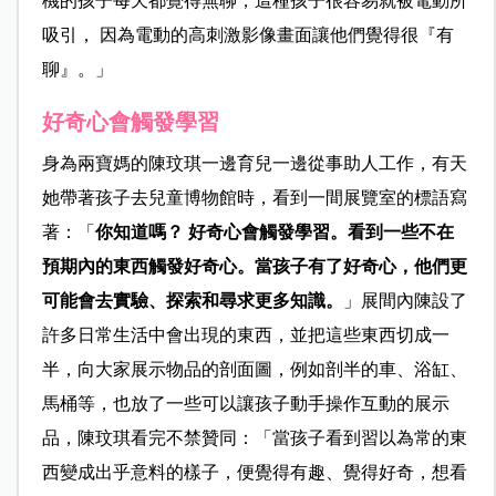
機的孩子每天都覺得無聊，這種孩子很容易就被電動所
吸引， 因為電動的高刺激影像畫面讓他們覺得很『有
聊』。」
好奇心會觸發學
習
身為兩寶媽的陳玟琪一邊育兒一邊從事助人工作，有天
她帶著孩子去兒童博物館時，看到一間展覽室的標語寫
著：「
你知道嗎？ 好奇心會觸發學習。看到一些不在
預期內的東西觸發好奇心。當孩子有了好奇心，他們更
可能會去實驗、探索和尋求更多知識。
」展間內陳設了
許多日常生活中會出現的東西，並把這些東西切成一
半，向大家展示物品的剖面圖，例如剖半的車、浴缸、
馬桶等，也放了一些可以讓孩子動手操作互動的展示
品，陳玟琪看完不禁贊同：「當孩子看到習以為常的東
西變成出乎意料的樣子，便覺得有趣、覺得好奇，想看