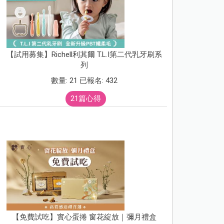
【試用募集】Richell利其爾 T.L.I第二代乳牙刷系
列
數量: 21 已報名: 432
21篇心得
【免費試吃】實心蛋捲 窗花綻放｜彌月禮盒