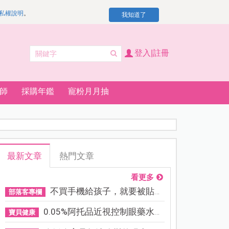
私權說明
。
我知道了
登入|註冊
師
採購年鑑
寵粉月月抽
最新文章
熱門文章
看更多
不買手機給孩子，就要被貼「...
部落客專欄
0.05%阿托品近視控制眼藥水納...
寶貝健康