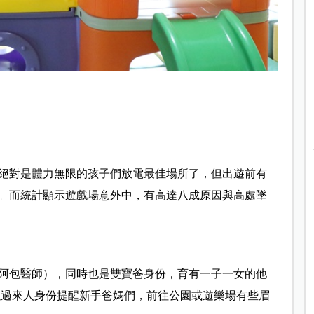
絕對是體力無限的孩子們放電最佳場所了，但出遊前有
。而統計顯示遊戲場意外中，有高達八成原因與高處墜
阿包醫師），同時也是雙寶爸身份，育有一子一女的他
以過來人身份提醒新手爸媽們，前往公園或遊樂場有些眉