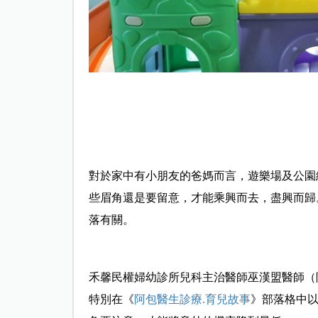
對於家中有小朋友的爸媽而言，遊樂場及公園
些眉角還是要留意，才能乘興而去，盡興而歸
落有關。
禾馨民權婦幼診所兒科主治醫師巫漢盟醫師（
特別在《
阿包醫生診療.育兒故事
》部落格中