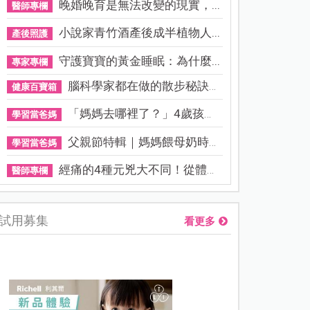
晚婚晚育是無法改變的現實，...
醫師專欄
小說家青竹酒產後成半植物人...
產後照護
守護寶寶的黃金睡眠：為什麼...
專家專欄
腦科學家都在做的散步秘訣！...
健康百寶箱
「媽媽去哪裡了？」4歲孩子還...
學習當爸媽
父親節特輯｜媽媽餵母奶時，...
學習當爸媽
經痛的4種元兇大不同！從體質...
醫師專欄
試用募集
看更多