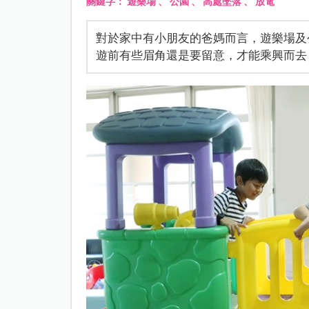
關鍵字：
遊樂場
、
公園
、
高處墜落
、
放電
對於家中有小朋友的爸媽而言，遊樂場及
遊前有些眉角還是要留意，才能乘興而去