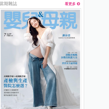
當期雜誌
看更多