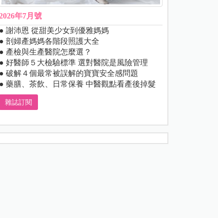
2026年7月號
● 謝沛恩 從甜美少女到優雅媽媽
● 剖婦產媽媽各階段照護大全
● 產檢與生產醫院怎麼選？
● 好醫師５大檢驗標準 選對醫院是風險管理
● 破解４個最常被誤解的寶寶安全感問題
● 藥膳、茶飲、日常保養 中醫觀點看產後掉髮
雜誌訂閱