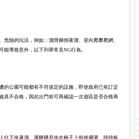
、危險的玩法，例如：溜滑梯倒著溜、逆向爬攀爬網、
可能導致意外，以下列舉常見NG行為。
遭的公園可能都有不符規定的設施，即使政府已有訂定
遊具不合格，因此出門前可再確認一次遊區是否合格再
上往下坐著溜、盪鞦韆是坐在椅子上前後擺盪、蹺蹺板