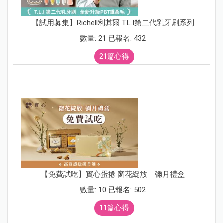
【試用募集】Richell利其爾 T.L.I第二代乳牙刷系列
數量: 21 已報名: 432
21篇心得
【免費試吃】實心蛋捲 窗花綻放｜彌月禮盒
數量: 10 已報名: 502
11篇心得