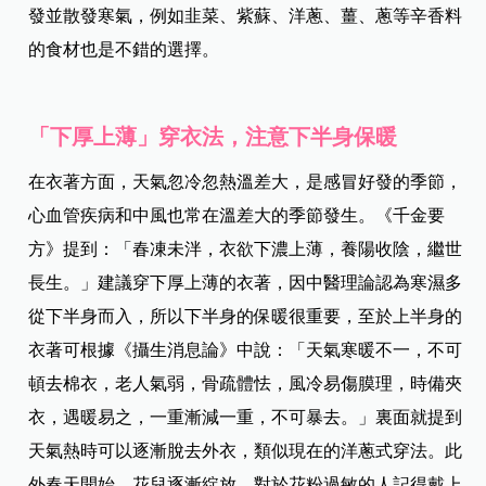
發並散發寒氣，例如韭菜、紫蘇、洋蔥、薑、蔥等辛香料
的食材也是不錯的選擇。
「下厚上薄」穿衣法，注意下半身保暖
在衣著方面，天氣忽冷忽熱溫差大，是感冒好發的季節，
心血管疾病和中風也常在溫差大的季節發生。《千金要
方》提到：「春凍未泮，衣欲下濃上薄，養陽收陰，繼世
長生。」建議穿下厚上薄的衣著，因中醫理論認為寒濕多
從下半身而入，所以下半身的保暖很重要，至於上半身的
衣著可根據《攝生消息論》中說：「天氣寒暖不一，不可
頓去棉衣，老人氣弱，骨疏體怯，風冷易傷膜理，時備夾
衣，遇暖易之，一重漸減一重，不可暴去。」裏面就提到
天氣熱時可以逐漸脫去外衣，類似現在的洋蔥式穿法。此
外春天開始，花兒逐漸綻放，對於花粉過敏的人記得戴上