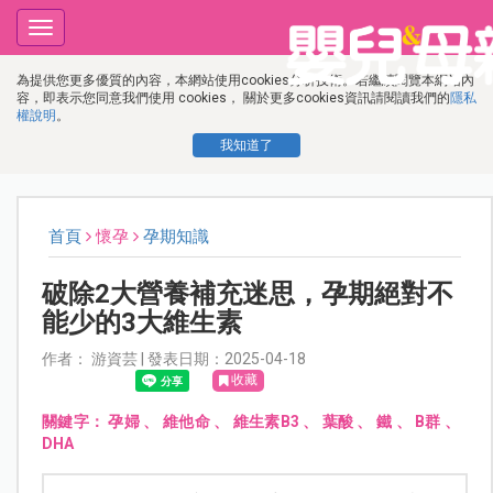
Toggle
navigation
為提供您更多優質的內容，本網站使用cookies分析技術。若繼續閱覽本網站內
容，即表示您同意我們使用 cookies， 關於更多cookies資訊請閱讀我們的
隱私
權說明
。
我知道了
首頁
懷孕
孕期知識
破除2大營養補充迷思，孕期絕對不
能少的3大維生素
作者： 游資芸 | 發表日期：2025-04-18
收藏
關鍵字：
孕婦
、
維他命
、
維生素B3
、
葉酸
、
鐵
、
B群
、
DHA