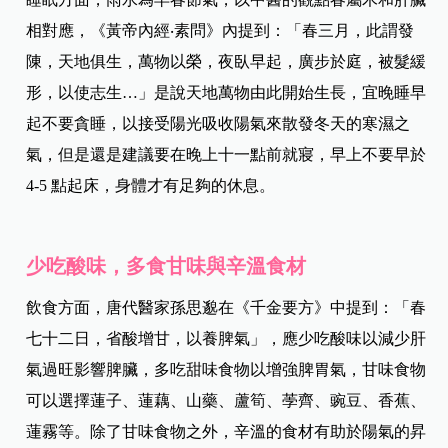
相對應，《黃帝內經‧素問》內提到：「春三月，此謂發
陳，天地俱生，萬物以榮，夜臥早起，廣步於庭，被髮緩
形，以使志生…」是說天地萬物由此開始生長，宜晚睡早
起不要貪睡，以接受陽光吸收陽氣來散發冬天的寒濕之
氣，但是還是建議要在晚上十一點前就寢，早上不要早於
4-5 點起床，身體才有足夠的休息。
少吃酸味，多食甘味與辛溫食材
飲食方面，唐代醫家孫思邈在《千金要方》中提到：「春
七十二日，省酸增甘，以養脾氣」，應少吃酸味以減少肝
氣過旺影響脾臟，多吃甜味食物以增強脾胃氣，甘味食物
可以選擇蓮子、蓮藕、山藥、蘆筍、荸齊、豌豆、香蕉、
蓮霧等。除了甘味食物之外，辛溫的食材有助於陽氣的昇