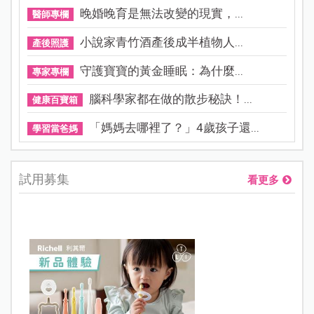
晚婚晚育是無法改變的現實，...
醫師專欄
小說家青竹酒產後成半植物人...
產後照護
守護寶寶的黃金睡眠：為什麼...
專家專欄
腦科學家都在做的散步秘訣！...
健康百寶箱
「媽媽去哪裡了？」4歲孩子還...
學習當爸媽
試用募集
看更多