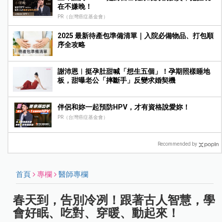
在不嫌晚！
PR（台灣癌症基金會）
2025 最新待產包準備清單｜入院必備物品、打包順
序全攻略
謝沛恩︱挺孕肚甜喊「想生五個」！孕期照樣睡地
板，甜曝老公「摔斷手」反變求婚契機
伴侶和妳一起預防HPV，才有資格說愛妳！
PR（台灣癌症基金會）
Recommended by
首頁
專欄
醫師專欄
春天到，告別冷冽！跟著古人智慧，學
會好眠、吃對、穿暖、動起來！