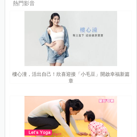
熱門影音
樓心潼，活出自己！欣喜迎接「小毛豆」開啟幸福新篇
章