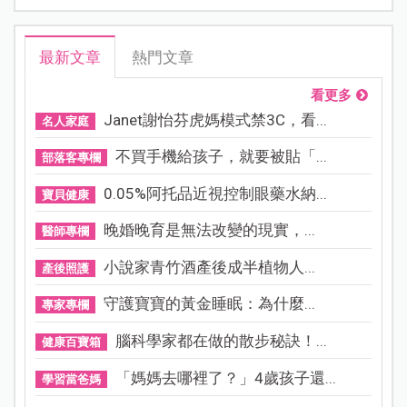
最新文章
熱門文章
看更多
Janet謝怡芬虎媽模式禁3C，看...
名人家庭
不買手機給孩子，就要被貼「...
部落客專欄
0.05%阿托品近視控制眼藥水納...
寶貝健康
晚婚晚育是無法改變的現實，...
醫師專欄
小說家青竹酒產後成半植物人...
產後照護
守護寶寶的黃金睡眠：為什麼...
專家專欄
腦科學家都在做的散步秘訣！...
健康百寶箱
「媽媽去哪裡了？」4歲孩子還...
學習當爸媽