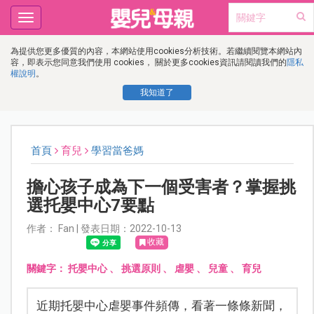
Toggle
navigation
為提供您更多優質的內容，本網站使用cookies分析技術。若繼續閱覽本網站內
容，即表示您同意我們使用 cookies， 關於更多cookies資訊請閱讀我們的
隱私
權說明
。
我知道了
首頁
育兒
學習當爸媽
擔心孩子成為下一個受害者？掌握挑
選托嬰中心7要點
作者： Fan | 發表日期：2022-10-13
收藏
關鍵字：
托嬰中心
、
挑選原則
、
虐嬰
、
兒童
、
育兒
近期托嬰中心虐嬰事件頻傳，看著一條條新聞，