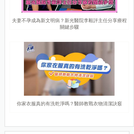
夫妻不孕成為新文明病？新光醫院李毅評主任分享療程
關鍵步驟
你家衣服真的有洗乾淨嗎？醫師教戰衣物清潔訣竅