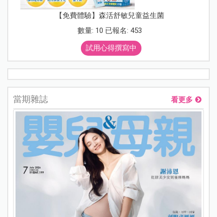
【免費體驗】森活舒敏兒童益生菌
數量: 10 已報名: 453
試用心得撰寫中
當期雜誌
看更多