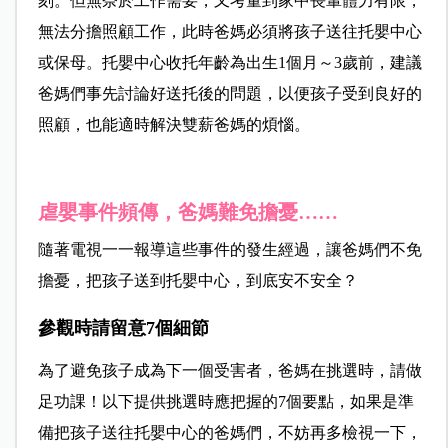
刻。但無奈於工作需要，又考量到家中長輩體力有限，
無法分擔照顧工作，此時爸媽必須將孩子送往托嬰中心
或保母。托嬰中心收托年齡為出生1個月～3歲前，建議
爸媽們事先討論好送托後的問題，以便孩子受到良好的
照顧，也能適時解決雙薪爸媽的煩惱。
虐嬰事件頻傳，爸媽難免擔憂……
隨著電視一一報導這些事件的發生經過，讓爸媽們不免
擔憂，把孩子送到托嬰中心，到底安不安全？
參觀時請留意7個細節
為了避免孩子成為下一個受害者，爸媽在挑選時，請做
足功課！以下提供挑選時應把握的7個要點，如果是準
備把孩子送往托嬰中心的爸媽們，不妨再多檢視一下，