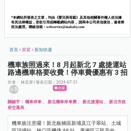
*本網站所發表之文章，均由《嬰兒與母親》及其他相關著作權人依法擁
有其法律權益，若欲引用或轉載網站內容， 請與本公司來信接洽，違者將
依法處理。聯絡信箱：
webservice@mababy.com
首頁
家庭
新知快遞
機車族照過來！8 月起新北 7 處捷運站
路邊機車格要收費！停車費優惠有 3 招
作者： 林宜屏 | 發表日期：2024-07-31
收藏
分享
關鍵字：
機車停車
、
新北機車停車費
、
新北捷運站
、
新北市政
府交通局
機車族注意囉！新北板橋區新埔及江子翠站、土城
區頂埔站、林口區機捷 A9 站、蘆洲區三民高中