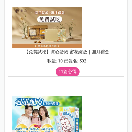
【免費試吃】實心蛋捲 窗花綻放｜彌月禮盒
數量: 10 已報名: 502
11篇心得