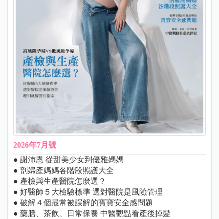
2026年7月號
● 謝沛恩 從甜美少女到優雅媽媽
● 剖婦產媽媽各階段照護大全
● 產檢與生產醫院怎麼選？
● 好醫師５大檢驗標準 選對醫院是風險管理
● 破解４個最常被誤解的寶寶安全感問題
● 藥膳、茶飲、日常保養 中醫觀點看產後掉髮