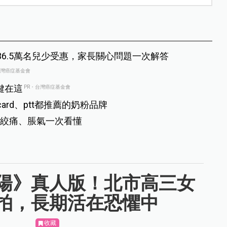
36.5萬名兒少受惠，家長關心問題一次解答
台灣癌症基金會
鍵在這
PR・台灣癌症基金會
rd、ptt都推薦的奶粉品牌
絞痛、脹氣一次看懂
陽》真人版！北市高三女
拍，長期活在恐懼中
收藏