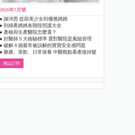
2026年7月號
● 謝沛恩 從甜美少女到優雅媽媽
● 剖婦產媽媽各階段照護大全
● 產檢與生產醫院怎麼選？
● 好醫師５大檢驗標準 選對醫院是風險管理
● 破解４個最常被誤解的寶寶安全感問題
● 藥膳、茶飲、日常保養 中醫觀點看產後掉髮
雜誌訂閱