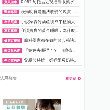
0.05%阿托品近視控制眼藥水納...
寶貝健康
晚婚晚育是無法改變的現實，...
醫師專欄
小說家青竹酒產後成半植物人...
產後照護
守護寶寶的黃金睡眠：為什麼...
專家專欄
腦科學家都在做的散步秘訣！...
健康百寶箱
「媽媽去哪裡了？」4歲孩子還...
學習當爸媽
父親節特輯｜媽媽餵母奶時，...
學習當爸媽
試用募集
看更多