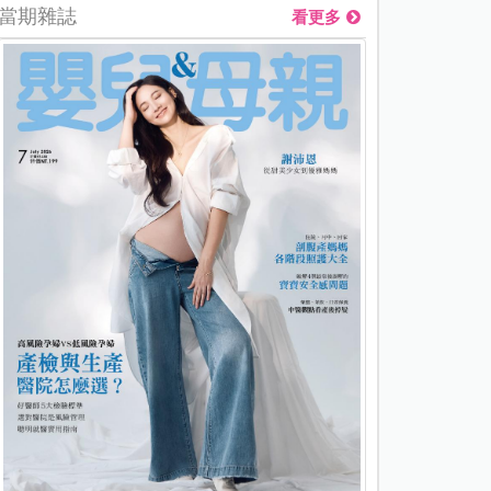
當期雜誌
看更多