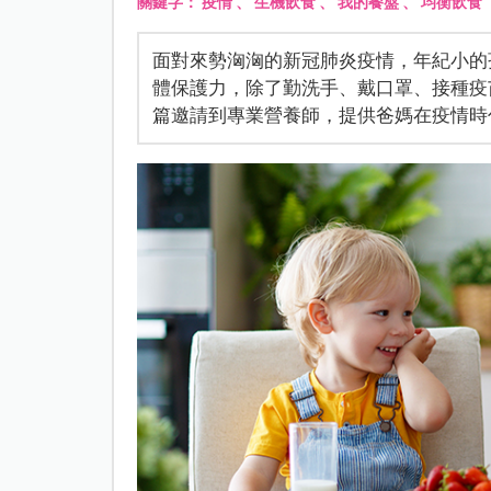
關鍵字：
疫情
、
生機飲食
、
我的餐盤
、
均衡飲食
面對來勢洶洶的新冠肺炎疫情，年紀小的
體保護力，除了勤洗手、戴口罩、接種疫
篇邀請到專業營養師，提供爸媽在疫情時