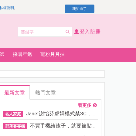
私權說明
。
我知道了
登入|註冊
師
採購年鑑
寵粉月月抽
最新文章
熱門文章
看更多
Janet謝怡芬虎媽模式禁3C，看...
名人家庭
不買手機給孩子，就要被貼「...
部落客專欄