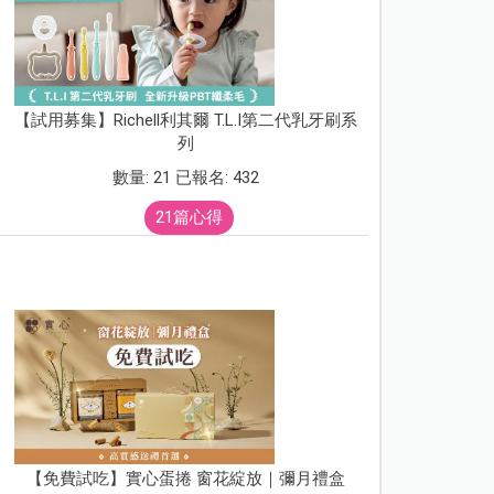
【試用募集】Richell利其爾 T.L.I第二代乳牙刷系
列
數量: 21 已報名: 432
21篇心得
【免費試吃】實心蛋捲 窗花綻放｜彌月禮盒