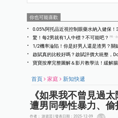
你也可能喜歡
0.05%阿托品近視控制眼藥水納入健保！
驚！每2男就有1人中標？不可能吧？
PR・
1/2機率淪陷！你是好男人還是渣男？關
啟賦真的比較好嗎？啟賦評價大統整，Dca
寶寶按摩完整圖解＆影片教學法！緩解腸
首頁
家庭
新知快遞
《如果我不曾見過太
遭男同學性暴力、偷
作者： 游資芸 | 發表日期：2025-12-09
分享